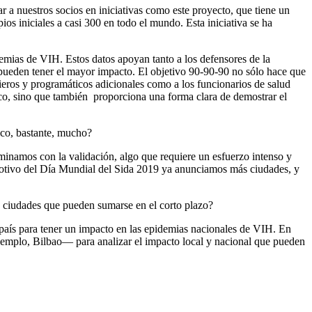
r a nuestros socios en iniciativas como este proyecto, que tiene un
os iniciales a casi 300 en todo el mundo. Esta iniciativa se ha
emias de VIH. Estos datos apoyan tanto a los defensores de la
 pueden tener el mayor impacto. El objetivo 90-90-90 no sólo hace que
cieros y programáticos adicionales como a los funcionarios de salud
ico, sino que también proporciona una forma clara de demostrar el
oco, bastante, mucho?
inamos con la validación, algo que requiere un esfuerzo intenso y
otivo del Día Mundial del Sida 2019 ya anunciamos más ciudades, y
as ciudades que pueden sumarse en el corto plazo?
 país para tener un impacto en las epidemias nacionales de VIH. En
jemplo, Bilbao— para analizar el impacto local y nacional que pueden