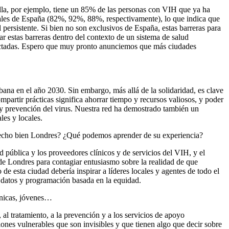
lla, por ejemplo, tiene un 85% de las personas con VIH que ya ha
onales de España (82%, 92%, 88%, respectivamente), lo que indica que
al persistente. Si bien no son exclusivos de España, estas barreras para
ar estas barreras dentro del contexto de un sistema de salud
afectadas. Espero que muy pronto anunciemos que más ciudades
rbana en el año 2030. Sin embargo, más allá de la solidaridad, es clave
mpartir prácticas significa ahorrar tiempo y recursos valiosos, y poder
n y prevención del virus. Nuestra red ha demostrado también un
les y locales.
 hecho bien Londres? ¿Qué podemos aprender de su experiencia?
d pública y los proveedores clínicos y de servicios del VIH, y el
de Londres para contagiar entusiasmo sobre la realidad de que
 esta ciudad debería inspirar a líderes locales y agentes de todo el
n datos y programación basada en la equidad.
tnicas, jóvenes…
al tratamiento, a la prevención y a los servicios de apoyo
nes vulnerables que son invisibles y que tienen algo que decir sobre