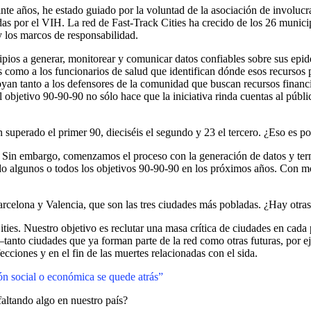
te años, he estado guiado por la voluntad de la asociación de involucra
as por el VIH. La red de Fast-Track Cities ha crecido de los 26 municipi
y los marcos de responsabilidad.
ipios a generar, monitorear y comunicar datos confiables sobre sus epid
 como a los funcionarios de salud que identifican dónde esos recursos
apoyan tanto a los defensores de la comunidad que buscan recursos finan
 objetivo 90-90-90 no sólo hace que la iniciativa rinda cuentas al públ
n superado el primer 90, dieciséis el segundo y 23 el tercero. ¿Eso es p
 Sin embargo, comenzamos el proceso con la generación de datos y term
 algunos o todos los objetivos 90-90-90 en los próximos años. Con m
 Barcelona y Valencia, que son las tres ciudades más pobladas. ¿Hay otr
ties. Nuestro objetivo es reclutar una masa crítica de ciudades en cada
anto ciudades que ya forman parte de la red como otras futuras, por e
cciones y en el fin de las muertes relacionadas con el sida.
ión social o económica se quede atrás”
faltando algo en nuestro país?