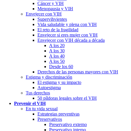
Cáncer y VIH
Menopausia y VIH
Envejecer con VIH
Supervihvientes
Vida saludable y plena con VIH
El reto de la fragilidad
Envejecer si eres mujer con VIH
Envejecer con VIH década a década
A los 20
A los 30
A los 40
A los 50
Desde los 60
Derechos de las personas mayores con VIH
Estigma y discriminación
El estigma y su impacto
Autoestigma
Tus derechos
50 píldoras legales sobre el VIH
Prevenir el VIH
En tu vida sexual
Estrategias preventivas
Preservativos
Preservativo externo
Preservativo interno