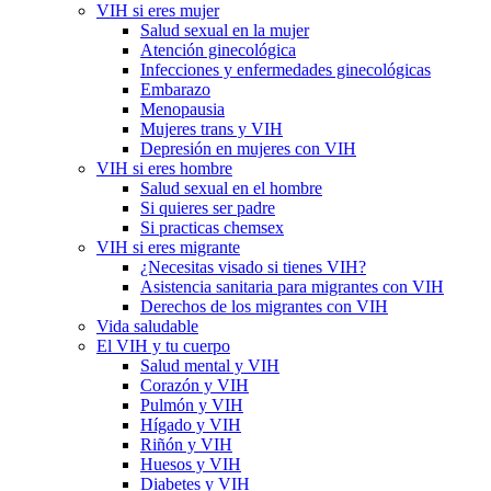
VIH si eres mujer
Salud sexual en la mujer
Atención ginecológica
Infecciones y enfermedades ginecológicas
Embarazo
Menopausia
Mujeres trans y VIH
Depresión en mujeres con VIH
VIH si eres hombre
Salud sexual en el hombre
Si quieres ser padre
Si practicas chemsex
VIH si eres migrante
¿Necesitas visado si tienes VIH?
Asistencia sanitaria para migrantes con VIH
Derechos de los migrantes con VIH
Vida saludable
El VIH y tu cuerpo
Salud mental y VIH
Corazón y VIH
Pulmón y VIH
Hígado y VIH
Riñón y VIH
Huesos y VIH
Diabetes y VIH