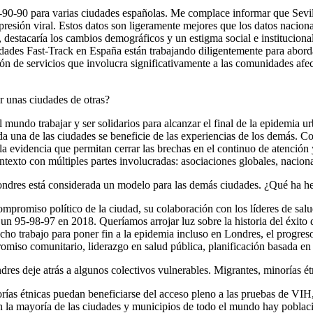
0-90-90 para varias ciudades españolas. Me complace informar que Sevi
upresión viral. Estos datos son ligeramente mejores que los datos naci
íos, destacaría los cambios demográficos y un estigma social e institucion
iudades Fast-Track en España están trabajando diligentemente para abord
ción de servicios que involucra significativamente a las comunidades 
r unas ciudades de otras?
 mundo trabajar y ser solidarios para alcanzar el final de la epidemia u
da una de las ciudades se beneficie de las experiencias de los demás. Co
la evidencia que permitan cerrar las brechas en el continuo de atenció
ntexto con múltiples partes involucradas: asociaciones globales, naciona
 Londres está considerada un modelo para las demás ciudades. ¿Qué ha
mpromiso político de la ciudad, su colaboración con los líderes de salu
n 95-98-97 en 2018. Queríamos arrojar luz sobre la historia del éxito 
trabajo para poner fin a la epidemia incluso en Londres, el progreso de
romiso comunitario, liderazgo en salud pública, planificación basada e
dres deje atrás a algunos colectivos vulnerables. Migrantes, minorías é
ías étnicas puedan beneficiarse del acceso pleno a las pruebas de VIH, 
n la mayoría de las ciudades y municipios de todo el mundo hay poblacio