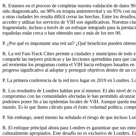
R. Estamos en el proceso de completar nuestra validación de datos 9
sido diagnosticado, un 98% en terapia antirretroviral y un 95% con s
a otras ciudades les resulta difícil cerrar las brechas. Entre los desaf
acceder y utilizar los servicios de VIH son significativas. Nuestras c
fragmentado, incluso a través de un enfoque integrado para la presta
españolas están cerca o han obtenido uno o más de los tres 90.
P. ¿Por qué es importante una red así? ¿Qué beneficios pueden obtene
R. La red Fast-Track Cities permite a ciudades y municipios de todo el
compartir las mejores prácticas y las lecciones aprendidas para que ca
así reorientar los programas contra el VIH hacia enfoques basados en 
progreso significativo al adoptar y perseguir objetivos dentro de un co
P. La primera conferencia de la red tuvo lugar en 2019 en Londres.
R. Los resultados de Londres hablan por sí mismos. El alto nivel de co
compromiso con las comunidades afectadas le han permitido alcanzar u
podemos poner fin a las epidemias locales de VIH. Aunque queda mucho 
mundo. Es lo que llamo cálculo para el éxito: voluntad política, comp
P. Sin embargo, usted mismo ha señalado el riesgo de que incluso Lon
R. El enfoque principal ahora para Londres es garantizar que sus minor
culturalmente apropiados. Este desafío no es exclusivo de Londres. E