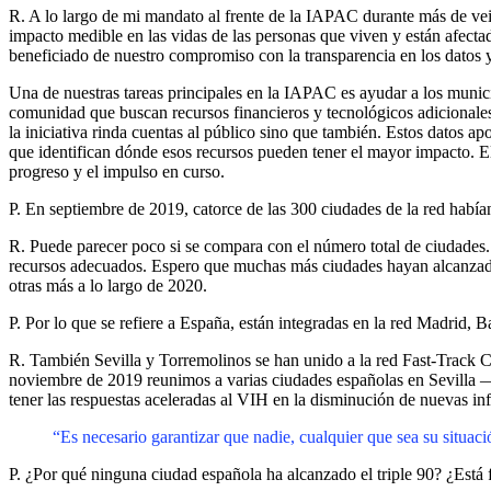
R. A lo largo de mi mandato al frente de la IAPAC durante más de vein
impacto medible en las vidas de las personas que viven y están afectad
beneficiado de nuestro compromiso con la transparencia en los datos 
Una de nuestras tareas principales en la IAPAC es ayudar a los munic
comunidad que buscan recursos financieros y tecnológicos adicionales
la iniciativa rinda cuentas al público sino que también. Estos datos 
que identifican dónde esos recursos pueden tener el mayor impacto. El
progreso y el impulso en curso.
P. En septiembre de 2019, catorce de las 300 ciudades de la red había
R. Puede parecer poco si se compara con el número total de ciudades.
recursos adecuados. Espero que muchas más ciudades hayan alcanzado
otras más a lo largo de 2020.
P. Por lo que se refiere a España, están integradas en la red Madrid,
R. También Sevilla y Torremolinos se han unido a la red Fast-Track Ci
noviembre de 2019 reunimos a varias ciudades españolas en Sevilla —t
tener las respuestas aceleradas al VIH en la disminución de nuevas infe
“Es necesario garantizar que nadie, cualquier que sea su situac
P. ¿Por qué ninguna ciudad española ha alcanzado el triple 90? ¿Está 