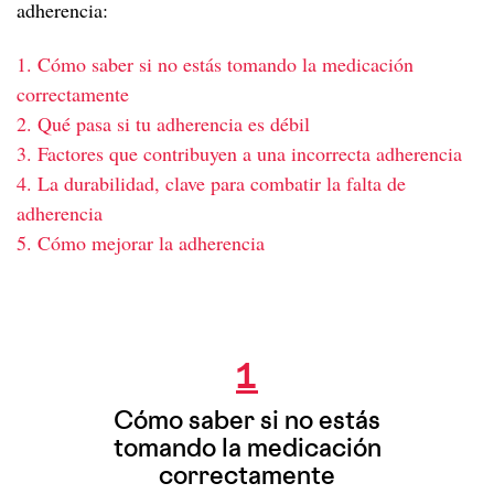
adherencia:
Cáncer y VIH
A los 30
1. Cómo saber si no estás tomando la medicación
A los 40
Menopausia y VIH
correctamente
A los 50
2. Qué pasa si tu adherencia es débil
Desde los 60
3. Factores que contribuyen a una incorrecta adherencia
4. La durabilidad, clave para combatir la falta de
adherencia
5. Cómo mejorar la adherencia
Cómo saber si no estás tomando la
medicación correctamente
1
Cómo saber si no estás
tomando la medicación
correctamente