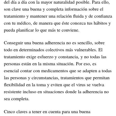
VIH si eres mujer
La prevención combinada
del día a día con la mayor naturalidad posible. Para ello,
GUÍAS
Espermicidas
Circuncisión
PRO sobre el estigma
Resistencias del VIH
son clave una buena y completa información sobre el
Salud mental y emocional
Salud sexual en la mujer
Qué es la prevención combinada
VIH si eres hombre
QUIÉNES SOMOS
PRO sobre la adherencia
Tratamiento como prevención
tratamiento y mantener una relación fluida y de confianza
Depresión y VIH
Atención ginecológica
Características de la prevención combinada
con tu médico, de manera que éste conozca tus hábitos y
Salud sexual en el hombre
VIH si eres migrante
PRO sobre la calidad del sueño
pueda planificar lo que más te conviene.
Ansiedad y VIH
Infecciones y enfermedades ginecológicas
Si quieres ser padre
¿Necesitas visado si tienes VIH?
Vida saludable
DICCIONARIO DEL VIH
Insomnio y VIH
Embarazo
Si practicas chemsex
Conseguir una buena adherencia no es sencillo, sobre
Asistencia sanitaria para migrantes con VIH
RECURSOS
El VIH y tu cuerpo
todo en determinados colectivos más vulnerables. El
Menopausia
Derechos de los migrantes con VIH
tratamiento exige esfuerzo y constancia, y no todas las
Salud mental y VIH
PREGUNTAS CON RESPUESTA
Envejecer con VIH
Mujeres trans y VIH
personas están en la misma situación. Por eso, es
Corazón y VIH
REFERENCIAS Y BIBLIOGRAFÍA
Supervihvientes
Estigma y discriminación
Depresión en mujeres con VIH
esencial contar con medicamentos que se adapten a todas
Pulmón y VIH
las personas y circunstancias, tratamientos que permitan
Vida saludable y plena con VIH
El estigma y su impacto
Tus derechos
flexibilidad en la toma y eviten que el virus se vuelva
Hígado y VIH
El reto de la fragilidad
Autoestigma
50 píldoras legales sobre el VIH
resistente incluso en situaciones donde la adherencia no
Riñón y VIH
Envejecer si eres mujer con VIH
sea completa.
Huesos y VIH
Envejecer con VIH década a década
Cinco claves a tener en cuenta para una buena
Diabetes y VIH
A los 20
Derechos de las personas mayores con VIH