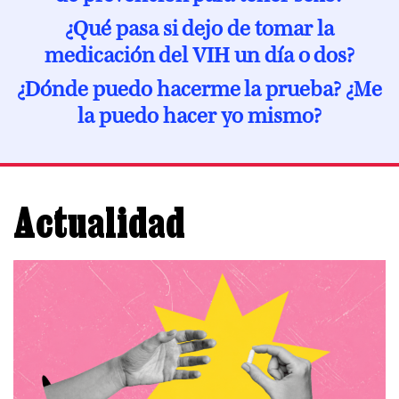
A los 30
Cáncer y VIH
¿Qué pasa si dejo de tomar la
medicación del VIH un día o dos?
A los 40
Menopausia y VIH
¿Dónde puedo hacerme la prueba? ¿Me
A los 50
la puedo hacer yo mismo?
Desde los 60
Actualidad