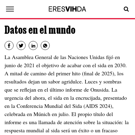
INICIO
¿QUÉ ES EL VIH?
VIH, UNA HISTORIA DE 40 AÑOS
DATOS
Datos en el mundo
EN EL MUNDO
¿QUÉ ES EL VIH?
¿TENGO VIH?
VIH, una historia de 40 años
La Asamblea General de las Naciones Unidas fijó en
Datos en el mundo
VIVIR CON VIH
Mitos y realidades sobre el VIH
Cómo se transmite el VIH
junio de 2021 el objetivo de acabar con el sida en 2030.
Datos en España
Prácticas sexuales
PREVENIR EL VIH
El VIH y los ODS
La prueba del VIH
¿Has dado positivo?
A mitad de camino del primer hito (final de 2025), los
resultados dejan un sabor agridulce. Luces y sombras
Si eres usuario de drogas inyectables…
Dónde hacerte la prueba
¿Lo cuento?
Síntomas del VIH
Cómo preparar tu consulta
En tu vida sexual
VIHISTORIAS
que se reflejan en el último informe de Onusida. La
Chemsex
Tipos de prueba de VIH
Guía: ¿Te acabas de enterar de que tienes
Síntomas del VIH en mujeres
Qué son los PRO (Patient-Reported
Estrategias preventivas
Infecciones de transmisión sexual
El tratamiento del VIH
Si eres usuario de drogas
urgencia del ahora, el sida en la encrucijada, presentado
REPORTAJES
VIH?
Outcomes)
Riesgo de madre a hijo
en la Conferencia Mundial del Sida (AIDS 2024),
Preservativos
¿Cómo acceder tratamiento contra el VIH?
Indetectable es intransmisible (I=I)
Si participas en una sesión de chemsex
Guía: ¿Una persona cercana a ti tiene VIH?
ENTREVISTAS
PRO prepara tu próxima consulta
celebrada en Múnich en julio. El propio título del
Diferencias entre hombre y mujer
Preservativo externo
Lubricantes
¿Cómo es el tratamiento contra el VIH?
informe es una llamada de atención sobre la situación: la
PRO sobre ansiedad y depresión
El reto emocional
Profilaxis post-exposición
VIHDEOS
Preservativo interno
respuesta mundial al sida será un éxito o un fracaso
Microbicidas
Adherencia
PRO sobre la calidad de vida
Proceso de duelo y aceptación del VIH