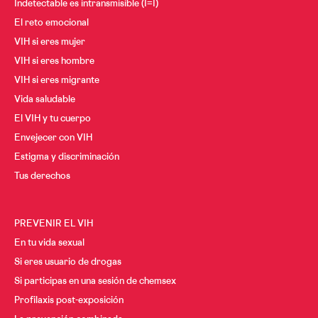
Indetectable es intransmisible (I=I)
El reto emocional
VIH si eres mujer
VIH si eres hombre
VIH si eres migrante
Vida saludable
El VIH y tu cuerpo
Envejecer con VIH
Estigma y discriminación
Tus derechos
PREVENIR EL VIH
En tu vida sexual
Si eres usuario de drogas
Si participas en una sesión de chemsex
Profilaxis post-exposición