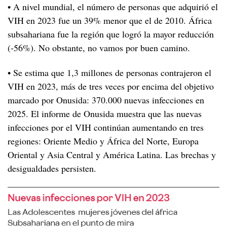
• A nivel mundial, el número de personas que adquirió el
Cáncer y VIH
A los 30
VIH en 2023 fue un 39% menor que el de 2010. África
subsahariana fue la región que logró la mayor reducción
A los 40
Menopausia y VIH
(-56%). No obstante, no vamos por buen camino.
A los 50
Desde los 60
• Se estima que 1,3 millones de personas contrajeron el
VIH en 2023, más de tres veces por encima del objetivo
marcado por Onusida: 370.000 nuevas infecciones en
2025. El informe de Onusida muestra que las nuevas
infecciones por el VIH continúan aumentando en tres
regiones: Oriente Medio y África del Norte, Europa
Oriental y Asia Central y América Latina. Las brechas y
desigualdades persisten.