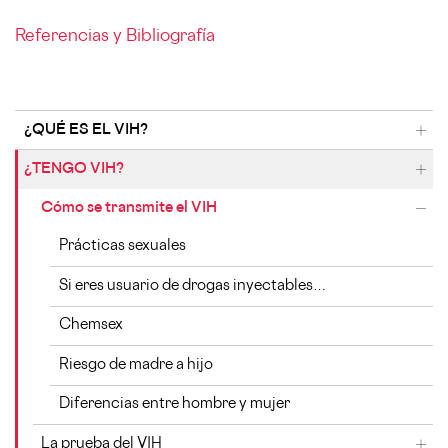
Referencias y Bibliografía
¿QUÉ ES EL VIH?
VIH, una historia de 40 años
¿TENGO VIH?
Datos en el mundo
Mitos y realidades sobre el VIH
Cómo se transmite el VIH
Datos en España
Prácticas sexuales
El VIH y los ODS
Si eres usuario de drogas inyectables…
Chemsex
Riesgo de madre a hijo
Diferencias entre hombre y mujer
La prueba del VIH