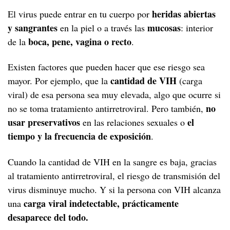
heridas abiertas
El virus puede entrar en tu cuerpo por
Cáncer y VIH
A los 30
y sangrantes
mucosas
en la piel o a través las
: interior
A los 40
Menopausia y VIH
boca, pene, vagina o recto
de la
.
A los 50
Existen factores que pueden hacer que ese riesgo sea
Desde los 60
cantidad de VIH
mayor. Por ejemplo, que la
(carga
viral) de esa persona sea muy elevada, algo que ocurre si
no
no se toma tratamiento antirretroviral. Pero también,
usar preservativos
el
en las relaciones sexuales o
tiempo y la frecuencia de exposición
.
Cuando la cantidad de VIH en la sangre es baja, gracias
al tratamiento antirretroviral, el riesgo de transmisión del
virus disminuye mucho. Y si la persona con VIH alcanza
carga viral indetectable, prácticamente
una
desaparece del todo.