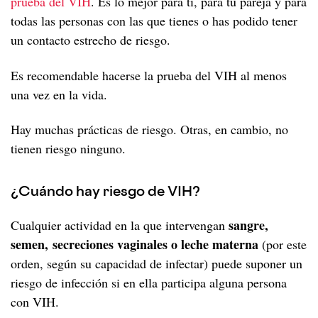
prueba del VIH
. Es lo mejor para ti, para tu pareja y para
VIH si eres mujer
La prevención combinada
GUÍAS
Espermicidas
Circuncisión
PRO sobre el estigma
Resistencias del VIH
todas las personas con las que tienes o has podido tener
Salud mental y emocional
Salud sexual en la mujer
Qué es la prevención combinada
VIH si eres hombre
QUIÉNES SOMOS
un contacto estrecho de riesgo.
PRO sobre la adherencia
Tratamiento como prevención
Depresión y VIH
Atención ginecológica
Características de la prevención combinada
Salud sexual en el hombre
VIH si eres migrante
PRO sobre la calidad del sueño
Es recomendable hacerse la prueba del VIH al menos
Ansiedad y VIH
Infecciones y enfermedades ginecológicas
Si quieres ser padre
¿Necesitas visado si tienes VIH?
una vez en la vida.
Vida saludable
DICCIONARIO DEL VIH
Insomnio y VIH
Embarazo
Si practicas chemsex
Asistencia sanitaria para migrantes con VIH
RECURSOS
El VIH y tu cuerpo
Hay muchas prácticas de riesgo. Otras, en cambio, no
Menopausia
Derechos de los migrantes con VIH
tienen riesgo ninguno.
Salud mental y VIH
PREGUNTAS CON RESPUESTA
Envejecer con VIH
Mujeres trans y VIH
Corazón y VIH
REFERENCIAS Y BIBLIOGRAFÍA
Supervihvientes
Estigma y discriminación
Depresión en mujeres con VIH
¿Cuándo hay riesgo de VIH?
Pulmón y VIH
Vida saludable y plena con VIH
El estigma y su impacto
Tus derechos
sangre,
Cualquier actividad en la que intervengan
Hígado y VIH
El reto de la fragilidad
Autoestigma
semen, secreciones vaginales o leche materna
(por este
50 píldoras legales sobre el VIH
Riñón y VIH
orden, según su capacidad de infectar) puede suponer un
Envejecer si eres mujer con VIH
riesgo de infección si en ella participa alguna persona
Huesos y VIH
Envejecer con VIH década a década
con VIH.
Diabetes y VIH
A los 20
Derechos de las personas mayores con VIH