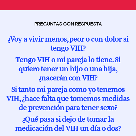
PRO sobre la calidad del sueño
Ansiedad y VIH
Infecciones y enfermedades ginecológicas
Si practicas chemsex
¿Necesitas visado si tienes VIH?
Vida saludable
Insomnio y VIH
Embarazo
Si quieres ser padre
Asistencia sanitaria para migrantes con VIH
El VIH y tu cuerpo
PREGUNTAS CON RESPUESTA
Menopausia
Salud mental y VIH
Envejecer con VIH
¿Voy a vivir menos, peor o con dolor si
Depresión en mujeres con VIH
Corazón y VIH
Supervihvientes
Estigma y discriminación
tengo VIH?
Mujeres trans y VIH
Pulmón y VIH
Vida saludable y plena con VIH
El estigma y su impacto
Tus derechos
Tengo VIH o mi pareja lo tiene. Si
quiero tener un hijo o una hija,
Hígado y VIH
El reto de la fragilidad
Autoestigma
50 píldoras legales sobre el VIH
¿nacerán con VIH?
Riñón y VIH
Envejecer si eres mujer con VIH
Si tanto mi pareja como yo tenemos
Huesos y VIH
Envejecer con VIH década a década
VIH, ¿hace falta que tomemos medidas
A los 20
Diabetes y VIH
Derechos de las personas mayores con VIH
de prevención para tener sexo?
A los 30
Cáncer y VIH
¿Qué pasa si dejo de tomar la
medicación del VIH un día o dos?
A los 40
Menopausia y VIH