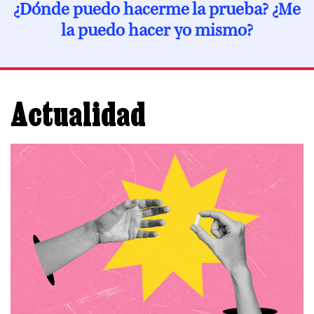
¿Dónde puedo hacerme la prueba? ¿Me
A los 50
la puedo hacer yo mismo?
Desde los 60
Actualidad