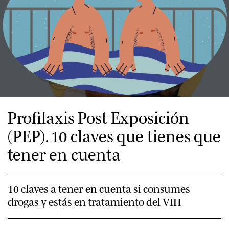
Cáncer y VIH
A los 30
A los 40
Menopausia y VIH
A los 50
Desde los 60
Profilaxis Post Exposición
(PEP). 10 claves que tienes que
tener en cuenta
10 claves a tener en cuenta si consumes
drogas y estás en tratamiento del VIH