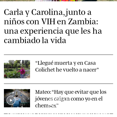
Carla y Carolina, junto a
niños con VIH en Zambia:
una experiencia que les ha
cambiado la vida
“Llegué muerta y en Casa
Colichet he vuelto a nacer”
Mateo: “Hay que evitar que los
jóvenes caigan como yo en el
REPORTAJE
chemsex”
Alertan del aumento de
REPORTAJE
REPORTAJE
Prepara tu consulta, una app
El final del VIH: ¿horizonte
CAMPAÑA