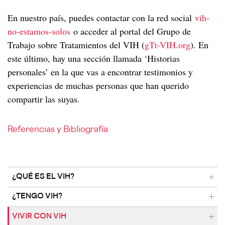
En nuestro país, puedes contactar con la red social
vih-
no-estamos-solos
o acceder al portal del Grupo de
Trabajo sobre Tratamientos del VIH (
gTt-VIH.org
). En
este último, hay una sección llamada ‘Historias
personales’ en la que vas a encontrar testimonios y
experiencias de muchas personas que han querido
compartir las suyas.
Referencias y Bibliografía
¿QUÉ ES EL VIH?
VIH, una historia de 40 años
¿TENGO VIH?
Datos en el mundo
Mitos y realidades sobre el VIH
Cómo se transmite el VIH
VIVIR CON VIH