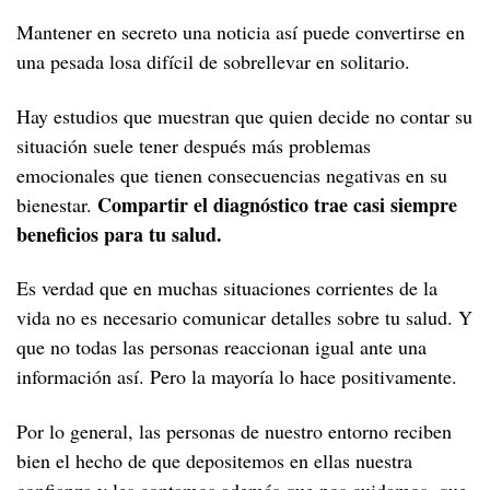
VIH si eres mujer
La prevención combinada
GUÍAS
Espermicidas
Circuncisión
PRO sobre el estigma
Resistencias del VIH
Mantener en secreto una noticia así puede convertirse en
Salud mental y emocional
Salud sexual en la mujer
Qué es la prevención combinada
VIH si eres hombre
QUIÉNES SOMOS
una pesada losa difícil de sobrellevar en solitario.
PRO sobre la adherencia
Tratamiento como prevención
Depresión y VIH
Atención ginecológica
Características de la prevención combinada
Salud sexual en el hombre
VIH si eres migrante
PRO sobre la calidad del sueño
Hay estudios que muestran que quien decide no contar su
Ansiedad y VIH
Infecciones y enfermedades ginecológicas
Si quieres ser padre
¿Necesitas visado si tienes VIH?
situación suele tener después más problemas
Vida saludable
DICCIONARIO DEL VIH
Insomnio y VIH
Embarazo
emocionales que tienen consecuencias negativas en su
Si practicas chemsex
Asistencia sanitaria para migrantes con VIH
RECURSOS
El VIH y tu cuerpo
Compartir el diagnóstico trae casi siempre
bienestar.
Menopausia
Derechos de los migrantes con VIH
beneficios para tu salud.
Salud mental y VIH
PREGUNTAS CON RESPUESTA
Envejecer con VIH
Mujeres trans y VIH
Corazón y VIH
REFERENCIAS Y BIBLIOGRAFÍA
Supervihvientes
Es verdad que en muchas situaciones corrientes de la
Estigma y discriminación
Depresión en mujeres con VIH
vida no es necesario comunicar detalles sobre tu salud. Y
Pulmón y VIH
Vida saludable y plena con VIH
El estigma y su impacto
Tus derechos
que no todas las personas reaccionan igual ante una
Hígado y VIH
El reto de la fragilidad
Autoestigma
información así. Pero la mayoría lo hace positivamente.
50 píldoras legales sobre el VIH
Riñón y VIH
Envejecer si eres mujer con VIH
Por lo general, las personas de nuestro entorno reciben
Huesos y VIH
Envejecer con VIH década a década
bien el hecho de que depositemos en ellas nuestra
Diabetes y VIH
confianza y les contamos además que nos cuidamos, que
A los 20
Derechos de las personas mayores con VIH