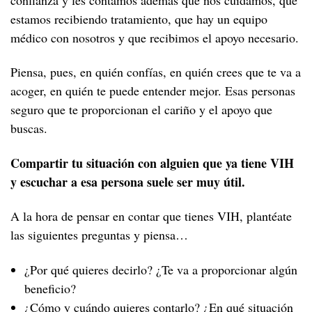
estamos recibiendo tratamiento, que hay un equipo
Cáncer y VIH
A los 30
médico con nosotros y que recibimos el apoyo necesario.
A los 40
Menopausia y VIH
A los 50
Piensa, pues, en quién confías, en quién crees que te va a
acoger, en quién te puede entender mejor. Esas personas
Desde los 60
seguro que te proporcionan el cariño y el apoyo que
buscas.
Compartir tu situación con alguien que ya tiene VIH
y escuchar a esa persona suele ser muy útil.
A la hora de pensar en contar que tienes VIH, plantéate
las siguientes preguntas y piensa…
¿Por qué quieres decirlo? ¿Te va a proporcionar algún
beneficio?
¿Cómo y cuándo quieres contarlo? ¿En qué situación