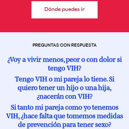
Tratamiento como prevención
Características de la prevención combinada
Desde los 60
Dónde puedes ir
PREGUNTAS CON RESPUESTA
¿Voy a vivir menos, peor o con dolor si
tengo VIH?
Tengo VIH o mi pareja lo tiene. Si
quiero tener un hijo o una hija,
¿nacerán con VIH?
Si tanto mi pareja como yo tenemos
VIH, ¿hace falta que tomemos medidas
de prevención para tener sexo?