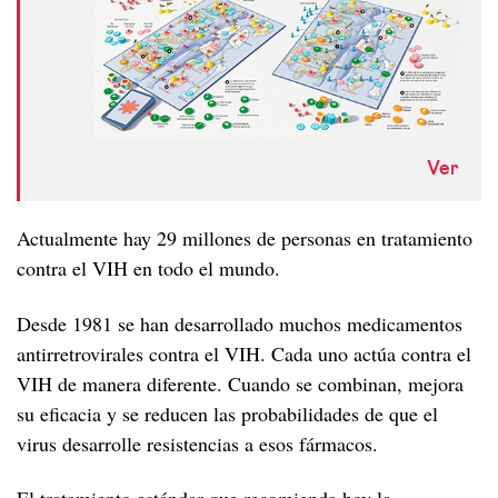
Cáncer y VIH
A los 30
A los 40
Menopausia y VIH
A los 50
Desde los 60
Ver
Actualmente hay 29 millones de personas en tratamiento
contra el VIH en todo el mundo.
Desde 1981 se han desarrollado muchos medicamentos
antirretrovirales contra el VIH. Cada uno actúa contra el
VIH de manera diferente. Cuando se combinan, mejora
su eficacia y se reducen las probabilidades de que el
virus desarrolle resistencias a esos fármacos.