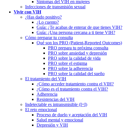
Síntomas del VIH en mujeres
Infecciones de transmisión sexual
Vivir con VIH
¿Has dado positivo?
¿Lo cuento?
Guía: ¿Te acabas de enterar de que tienes VIH?
Guía: ¿Una persona cercana a ti tiene VIH?
Cómo preparar tu consulta
Qué son los PRO (Patient-Reported Outcomes)
PRO prepara tu próxima consulta
PRO sobre ansiedad y depresión
PRO sobre la calidad de vida
PRO sobre el estigma
PRO sobre la adherencia
PRO sobre la calidad del sueño
El tratamiento del VIH
¿Cómo acceder tratamiento contra el VIH?
¿Cómo es el tratamiento contra el VIH?
Adherencia
Resistencias del VIH
Indetectable es intransmisible (I=I)
El reto emocional
Proceso de duelo y aceptación del VIH
Salud mental y emocional
Depresión y VIH