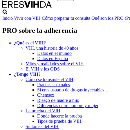
Inicio
Vivir con VIH
Cómo preparar tu consulta
Qué son los PRO (Pa
PRO sobre la adherencia
¿Qué es el VIH?
VIH, una historia de 40 años
Datos en el mundo
Datos en España
Mitos y realidades sobre el VIH
El VIH y los ODS
¿Tengo VIH?
Cómo se transmite el VIH
Prácticas sexuales
Si eres usuario de drogas inyectables…
Chemsex
Riesgo de madre a hijo
Diferencias entre hombre y mujer
La prueba del VIH
Dónde hacerte la prueba
Tipos de prueba de VIH
Síntomas del VIH