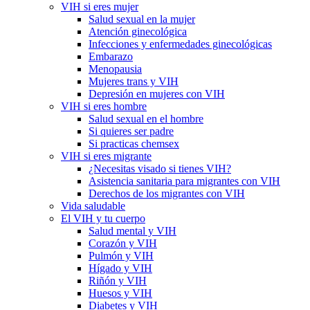
VIH si eres mujer
Salud sexual en la mujer
Atención ginecológica
Infecciones y enfermedades ginecológicas
Embarazo
Menopausia
Mujeres trans y VIH
Depresión en mujeres con VIH
VIH si eres hombre
Salud sexual en el hombre
Si quieres ser padre
Si practicas chemsex
VIH si eres migrante
¿Necesitas visado si tienes VIH?
Asistencia sanitaria para migrantes con VIH
Derechos de los migrantes con VIH
Vida saludable
El VIH y tu cuerpo
Salud mental y VIH
Corazón y VIH
Pulmón y VIH
Hígado y VIH
Riñón y VIH
Huesos y VIH
Diabetes y VIH