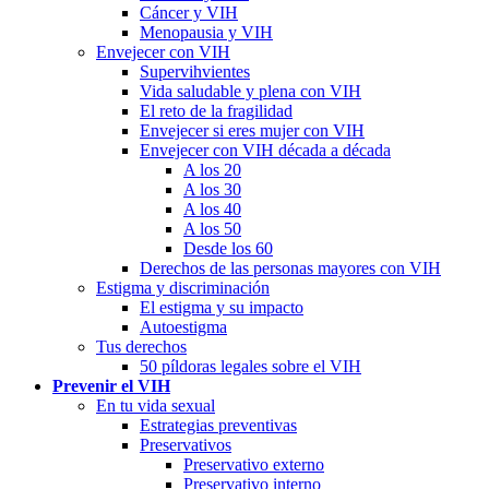
Cáncer y VIH
Menopausia y VIH
Envejecer con VIH
Supervihvientes
Vida saludable y plena con VIH
El reto de la fragilidad
Envejecer si eres mujer con VIH
Envejecer con VIH década a década
A los 20
A los 30
A los 40
A los 50
Desde los 60
Derechos de las personas mayores con VIH
Estigma y discriminación
El estigma y su impacto
Autoestigma
Tus derechos
50 píldoras legales sobre el VIH
Prevenir el VIH
En tu vida sexual
Estrategias preventivas
Preservativos
Preservativo externo
Preservativo interno