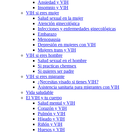
Ansiedad y VIH
Insomnio y VIH
VIH si eres mujer
Salud sexual en la mujer
Atención ginecológica
Infecciones y enfermedades ginecológicas
Embarazo
Menopausia
Depresión en mujeres con VIH
Mujeres trans y VIH
VIH si eres hombre
Salud sexual en el hombre
Si practicas chemsex
Si quieres ser padre
VIH si eres migrante
¿Necesitas visado si tienes VIH?
Asistencia sanitaria para migrantes con VIH
Vida saludable
El VIH y tu cuerpo
Salud mental y VIH
Corazón y VIH
Pulmón y VIH
Hígado y VIH
Riñón y VIH
Huesos y VIH