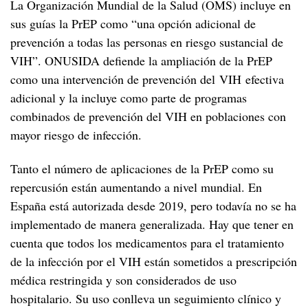
VIH si eres mujer
La prevención combinada
La Organización Mundial de la Salud (OMS) incluye en
GUÍAS
Espermicidas
Circuncisión
PRO sobre el estigma
Resistencias del VIH
sus guías la PrEP como “una opción adicional de
Salud mental y emocional
Salud sexual en la mujer
Qué es la prevención combinada
VIH si eres hombre
QUIÉNES SOMOS
PRO sobre la adherencia
Tratamiento como prevención
prevención a todas las personas en riesgo sustancial de
Depresión y VIH
Atención ginecológica
Características de la prevención combinada
VIH”. ONUSIDA defiende la ampliación de la PrEP
Salud sexual en el hombre
VIH si eres migrante
PRO sobre la calidad del sueño
como una intervención de prevención del VIH efectiva
Ansiedad y VIH
Infecciones y enfermedades ginecológicas
Si quieres ser padre
¿Necesitas visado si tienes VIH?
Vida saludable
DICCIONARIO DEL VIH
adicional y la incluye como parte de programas
Insomnio y VIH
Embarazo
Si practicas chemsex
combinados de prevención del VIH en poblaciones con
Asistencia sanitaria para migrantes con VIH
RECURSOS
El VIH y tu cuerpo
mayor riesgo de infección.
Menopausia
Derechos de los migrantes con VIH
Salud mental y VIH
PREGUNTAS CON RESPUESTA
Envejecer con VIH
Mujeres trans y VIH
Tanto el número de aplicaciones de la PrEP como su
Corazón y VIH
REFERENCIAS Y BIBLIOGRAFÍA
Supervihvientes
Estigma y discriminación
Depresión en mujeres con VIH
repercusión están aumentando a nivel mundial. En
Pulmón y VIH
España está autorizada desde 2019, pero todavía no se ha
Vida saludable y plena con VIH
El estigma y su impacto
Tus derechos
implementado de manera generalizada. Hay que tener en
Hígado y VIH
El reto de la fragilidad
Autoestigma
50 píldoras legales sobre el VIH
cuenta que todos los medicamentos para el tratamiento
Riñón y VIH
Envejecer si eres mujer con VIH
de la infección por el VIH están sometidos a prescripción
Huesos y VIH
médica restringida y son considerados de uso
Envejecer con VIH década a década
hospitalario. Su uso conlleva un seguimiento clínico y
Diabetes y VIH
A los 20
Derechos de las personas mayores con VIH