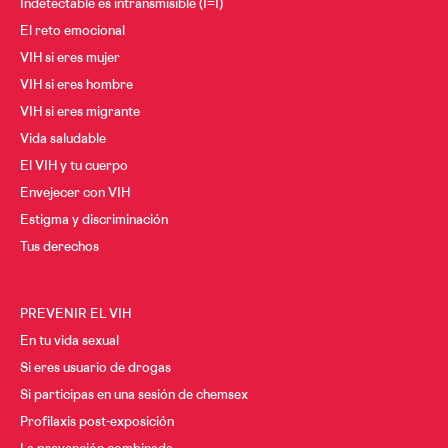
Indetectable es intransmisible (I=I)
El reto emocional
VIH si eres mujer
VIH si eres hombre
VIH si eres migrante
Vida saludable
El VIH y tu cuerpo
Envejecer con VIH
Estigma y discriminación
Tus derechos
PREVENIR EL VIH
En tu vida sexual
Si eres usuario de drogas
Si participas en una sesión de chemsex
Profilaxis post-exposición