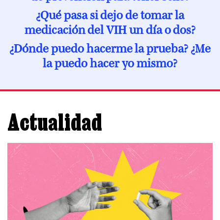
¿Qué pasa si dejo de tomar la
A los 40
Menopausia y VIH
medicación del VIH un día o dos?
A los 50
¿Dónde puedo hacerme la prueba? ¿Me
Desde los 60
la puedo hacer yo mismo?
Actualidad