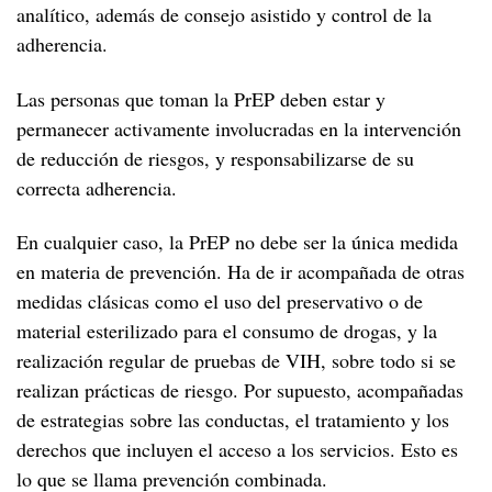
analítico, además de consejo asistido y control de la
Cáncer y VIH
A los 30
adherencia.
A los 40
Menopausia y VIH
Las personas que toman la PrEP deben estar y
A los 50
permanecer activamente involucradas en la intervención
Desde los 60
de reducción de riesgos, y responsabilizarse de su
correcta adherencia.
En cualquier caso, la PrEP no debe ser la única medida
en materia de prevención. Ha de ir acompañada de otras
medidas clásicas como el uso del preservativo o de
material esterilizado para el consumo de drogas, y la
realización regular de pruebas de VIH, sobre todo si se
realizan prácticas de riesgo. Por supuesto, acompañadas
de estrategias sobre las conductas, el tratamiento y los
derechos que incluyen el acceso a los servicios. Esto es
lo que se llama prevención combinada.