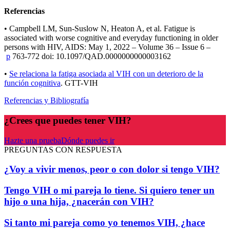
Referencias
• Campbell LM, Sun-Suslow N, Heaton A, et al. Fatigue is
associated with worse cognitive and everyday functioning in older
persons with HIV, AIDS: May 1, 2022 – Volume 36 – Issue 6 –
p
763-772 doi: 10.1097/QAD.0000000000003162
•
Se relaciona la fatiga asociada al VIH con un deterioro de la
función cognitiva
. GTT-VIH
Referencias y Bibliografía
¿Crees que puedes tener VIH?
Hazte una prueba
Dónde puedes ir
PREGUNTAS CON RESPUESTA
¿Voy a vivir menos, peor o con dolor si tengo VIH?
Tengo VIH o mi pareja lo tiene. Si quiero tener un
hijo o una hija, ¿nacerán con VIH?
Si tanto mi pareja como yo tenemos VIH, ¿hace