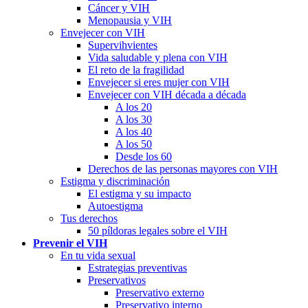
Cáncer y VIH
Menopausia y VIH
Envejecer con VIH
Supervihvientes
Vida saludable y plena con VIH
El reto de la fragilidad
Envejecer si eres mujer con VIH
Envejecer con VIH década a década
A los 20
A los 30
A los 40
A los 50
Desde los 60
Derechos de las personas mayores con VIH
Estigma y discriminación
El estigma y su impacto
Autoestigma
Tus derechos
50 píldoras legales sobre el VIH
Prevenir el VIH
En tu vida sexual
Estrategias preventivas
Preservativos
Preservativo externo
Preservativo interno