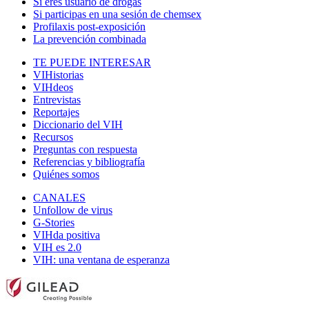
Si eres usuario de drogas
Si participas en una sesión de chemsex
Profilaxis post-exposición
La prevención combinada
TE PUEDE INTERESAR
VIHistorias
VIHdeos
Entrevistas
Reportajes
Diccionario del VIH
Recursos
Preguntas con respuesta
Referencias y bibliografía
Quiénes somos
CANALES
Unfollow de virus
G-Stories
VIHda positiva
VIH es 2.0
VIH: una ventana de esperanza