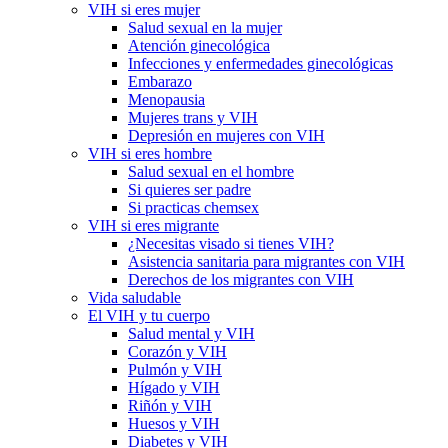
VIH si eres mujer
Salud sexual en la mujer
Atención ginecológica
Infecciones y enfermedades ginecológicas
Embarazo
Menopausia
Mujeres trans y VIH
Depresión en mujeres con VIH
VIH si eres hombre
Salud sexual en el hombre
Si quieres ser padre
Si practicas chemsex
VIH si eres migrante
¿Necesitas visado si tienes VIH?
Asistencia sanitaria para migrantes con VIH
Derechos de los migrantes con VIH
Vida saludable
El VIH y tu cuerpo
Salud mental y VIH
Corazón y VIH
Pulmón y VIH
Hígado y VIH
Riñón y VIH
Huesos y VIH
Diabetes y VIH