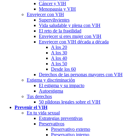
Cáncer y VIH
Menopausia y VIH
Envejecer con VIH
Supervihvientes
Vida saludable y plena con VIH
El reto de la fragilidad
Envejecer si eres mujer con VIH
Envejecer con VIH década a década
A los 20
A los 30
A los 40
A los 50
Desde los 60
Derechos de las personas mayores con VIH
Estigma y discriminación
El estigma y su impacto
Autoestigma
Tus derechos
50 píldoras legales sobre el VIH
Prevenir el VIH
En tu vida sexual
Estrategias preventivas
Preservativos
Preservativo externo
Preservativo interno