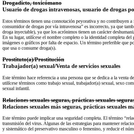
Drogadicto, toxicómano
Usuario de drogas intravenosas, usuario de drogas po
Estos términos tienen una connotación peyorativa y no contribuyen a 
consumidor de drogas por vía intravenosa” es incorrecto, ya que tamb
droga inyectable), ya que los acrónimos tienen un carácter deshumani
En su lugar, utilícese el nombre completo o la identidad completa del
imágenes o gráficos por falta de espacio. Un término preferible que p
que usa o consume droga(s).
Prostituto(a)/Prostitución
Trabajador(a) sexual/Venta de servicios sexuales
Este término hace referencia a una persona que se dedica a la venta de
utilícese términos como trabajo sexual, trabajador(a) sexual, sexo come
sexual infantil.
Relaciones sexuales seguras, prácticas sexuales segura
Relaciones sexuales más seguras, prácticas sexuales m
Este término puede implicar una seguridad completa. El término “relac
transmisión del virus. Algunas de las estrategias para mantener relacio
y sistemático del preservativo masculino o femenino, y reducir el núme