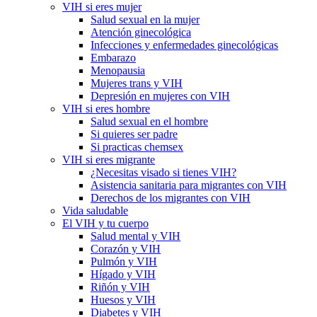
VIH si eres mujer
Salud sexual en la mujer
Atención ginecológica
Infecciones y enfermedades ginecológicas
Embarazo
Menopausia
Mujeres trans y VIH
Depresión en mujeres con VIH
VIH si eres hombre
Salud sexual en el hombre
Si quieres ser padre
Si practicas chemsex
VIH si eres migrante
¿Necesitas visado si tienes VIH?
Asistencia sanitaria para migrantes con VIH
Derechos de los migrantes con VIH
Vida saludable
El VIH y tu cuerpo
Salud mental y VIH
Corazón y VIH
Pulmón y VIH
Hígado y VIH
Riñón y VIH
Huesos y VIH
Diabetes y VIH