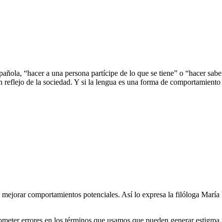
ñola, “hacer a una persona partícipe de lo que se tiene” o “hacer sab
 reflejo de la sociedad. Y si la lengua es una forma de comportamiento 
mejorar comportamientos potenciales. Así lo expresa la filóloga María 
ometer errores en los términos que usamos que pueden generar estigma