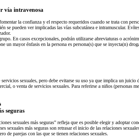
r vía intravenosa
fomentar la confianza y el respecto requeridos cuando se trata con pers
ién se pueden ver implicadas las vías subcutánea e intramuscular. Evít
zador.
 grupo. En casos excepcionales, podrán utilizarse abreviaturas o acróni
one un mayor énfasis en la persona es persona(s) que se inyecta(n) droga
 servicios sexuales, pero debe evitarse su uso ya que implica un juicio 
rcial, o venta de servicios sexuales. Para referirse a niños (personas me
s
ás seguras
iones sexuales más seguras” refleja que es posible elegir y adoptar con
nes sexuales más seguras son retrasar el inicio de las relaciones sexual
ro de parejas con las que se tienen relaciones sexuales.