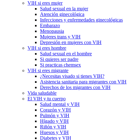
VIH si eres mujer
Salud sexual en la mujer
Atención ginecológica
Infecciones y enfermedades ginecológicas
Embarazo
Menopausia
Mujeres trans y VIH
Depresión en mujeres con VIH
VIH si eres hombre
Salud sexual en el hombre
Si quieres ser padre
Si practicas chemsex
VIH si eres migrante
¿Necesitas visado si tienes VIH?
Asistencia sanitaria para migrantes con VIH
Derechos de los migrantes con VIH
Vida saludable
El VIH y tu cuerpo
Salud mental y VIH
Corazón y VIH
Pulmón y VIH
Hígado y VIH
Riñón y VIH
Huesos y VIH
Diabetes y VIH