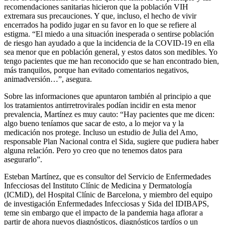
recomendaciones sanitarias hicieron que la población VIH
extremara sus precauciones. Y que, incluso, el hecho de vivir
encerrados ha podido jugar en su favor en lo que se refiere al
estigma. “El miedo a una situación inesperada o sentirse población
de riesgo han ayudado a que la incidencia de la COVID-19 en ella
sea menor que en población general, y estos datos son medibles. Yo
tengo pacientes que me han reconocido que se han encontrado bien,
más tranquilos, porque han evitado comentarios negativos,
animadversión…”, asegura.
Sobre las informaciones que apuntaron también al principio a que
los tratamientos antirretrovirales podían incidir en esta menor
prevalencia, Martínez es muy cauto: “Hay pacientes que me dicen:
algo bueno teníamos que sacar de esto, a lo mejor va y la
medicación nos protege. Incluso un estudio de Julia del Amo,
responsable Plan Nacional contra el Sida, sugiere que pudiera haber
alguna relación. Pero yo creo que no tenemos datos para
asegurarlo”.
Esteban Martínez, que es consultor del Servicio de Enfermedades
Infecciosas del Instituto Clínic de Medicina y Dermatología
(ICMiD), del Hospital Clínic de Barcelona, y miembro del equipo
de investigación Enfermedades Infecciosas y Sida del IDIBAPS,
teme sin embargo que el impacto de la pandemia haga aflorar a
partir de ahora nuevos diagnósticos, diagnósticos tardíos o un