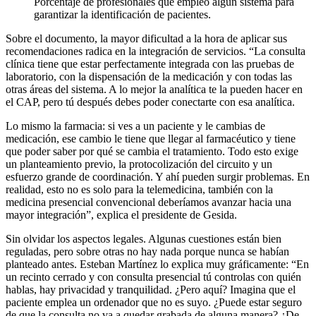
Porcentaje de profesionales que empleó algún sistema para
garantizar la identificación de pacientes.
Sobre el documento, la mayor dificultad a la hora de aplicar sus
recomendaciones radica en la integración de servicios. “La consulta
clínica tiene que estar perfectamente integrada con las pruebas de
laboratorio, con la dispensación de la medicación y con todas las
otras áreas del sistema. A lo mejor la analítica te la pueden hacer en
el CAP, pero tú después debes poder conectarte con esa analítica.
Lo mismo la farmacia: si ves a un paciente y le cambias de
medicación, ese cambio le tiene que llegar al farmacéutico y tiene
que poder saber por qué se cambia el tratamiento. Todo esto exige
un planteamiento previo, la protocolización del circuito y un
esfuerzo grande de coordinación. Y ahí pueden surgir problemas. En
realidad, esto no es solo para la telemedicina, también con la
medicina presencial convencional deberíamos avanzar hacia una
mayor integración”, explica el presidente de Gesida.
Sin olvidar los aspectos legales. Algunas cuestiones están bien
reguladas, pero sobre otras no hay nada porque nunca se habían
planteado antes. Esteban Martínez lo explica muy gráficamente: “En
un recinto cerrado y con consulta presencial tú controlas con quién
hablas, hay privacidad y tranquilidad. ¿Pero aquí? Imagina que el
paciente emplea un ordenador que no es suyo. ¿Puede estar seguro
de que la consulta no va a quedar grabada de alguna manera? ¿De