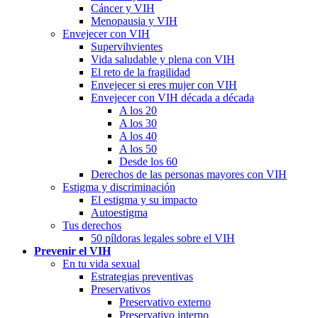
Cáncer y VIH
Menopausia y VIH
Envejecer con VIH
Supervihvientes
Vida saludable y plena con VIH
El reto de la fragilidad
Envejecer si eres mujer con VIH
Envejecer con VIH década a década
A los 20
A los 30
A los 40
A los 50
Desde los 60
Derechos de las personas mayores con VIH
Estigma y discriminación
El estigma y su impacto
Autoestigma
Tus derechos
50 píldoras legales sobre el VIH
Prevenir el VIH
En tu vida sexual
Estrategias preventivas
Preservativos
Preservativo externo
Preservativo interno