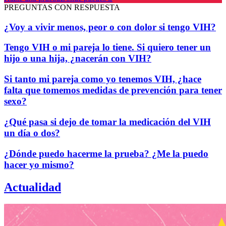
PREGUNTAS CON RESPUESTA
¿Voy a vivir menos, peor o con dolor si tengo VIH?
Tengo VIH o mi pareja lo tiene. Si quiero tener un
hijo o una hija, ¿nacerán con VIH?
Si tanto mi pareja como yo tenemos VIH, ¿hace
falta que tomemos medidas de prevención para tener
sexo?
¿Qué pasa si dejo de tomar la medicación del VIH
un día o dos?
¿Dónde puedo hacerme la prueba? ¿Me la puedo
hacer yo mismo?
Actualidad