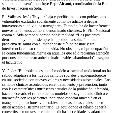
solidaria o no será”, concluye
Pepe Alcamí
, coordinador de la Red
de Investigación en Sida.
En Vallecas, Jesús Troya trabaja específicamente con poblaciones
vulnerables excluidas socialmente como los adictos a drogas
intravenosas e individuos transgénero. También, ha de hacer frente a
nuevos fenómenos como el denominado chemsex. El Plan Nacional
contra el Sida parece superado por la realidad. “Los pacientes
demandan hoy lo que siempre han pedido: la solución de un
problema de salud con el menor coste clínico posible y sin
interferencia con su calidad de vida. No obstante, mi preocupación
se centra fundamentalmente en aquellos que sólo reclaman atención
por considerar el resto anhelos inalcanzables abandonado”, asegura
el facultativo.
Y añade: “El problema es que el modelo asistencial tradicional no ha
sabido adaptarse a los nuevos cambios sociales y epidemiológicos
en una sociedad con nuevos valores y necesidades asistenciales. Los
cambios clínicos acontecidos en el tratamiento y prevención, junto
con las características intrínsecas actuales de la población infectada,
hacen necesario el cambio de los modelos de seguimiento clínico e
interacción con los pacientes, poniendo especial hincapié en el
manejo de poblaciones vulnerables, muchas de las cuales tienen
difícil acceso al sistema sanitario. Es aquí donde el clínico debería
convertirse en un gestor clínico de dichas necesidades y adaptar su