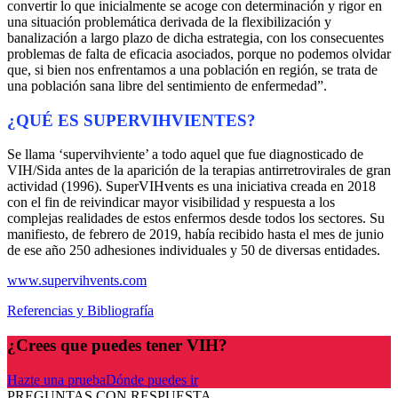
convertir lo que inicialmente se acoge con determinación y rigor en
una situación problemática derivada de la flexibilización y
banalización a largo plazo de dicha estrategia, con los consecuentes
problemas de falta de eficacia asociados, porque no podemos olvidar
que, si bien nos enfrentamos a una población en región, se trata de
una población sana libre del sentimiento de enfermedad”.
¿QUÉ ES SUPERVIHVIENTES?
Se llama ‘supervihviente’ a todo aquel que fue diagnosticado de
VIH/Sida antes de la aparición de la terapias antirretrovirales de gran
actividad (1996). SuperVIHvents es una iniciativa creada en 2018
con el fin de reivindicar mayor visibilidad y respuesta a los
complejas realidades de estos enfermos desde todos los sectores. Su
manifiesto, de febrero de 2019, había recibido hasta el mes de junio
de ese año 250 adhesiones individuales y 50 de diversas entidades.
www.supervihvents.com
Referencias y Bibliografía
¿Crees que puedes tener VIH?
Hazte una prueba
Dónde puedes ir
PREGUNTAS CON RESPUESTA