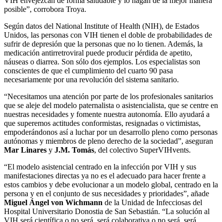
VIH envejezcan de forma saludable y lo hagan de la mejor manera
posible”, corrobora Troya.
Según datos del National Institute of Health (NIH), de Estados
Unidos, las personas con VIH tienen el doble de probabilidades de
sufrir de depresión que la personas que no lo tienen. Además, la
medicación antirretroviral puede producir pérdida de apetito,
náuseas o diarrea. Son sólo dos ejemplos. Los especialistas son
conscientes de que el cumplimiento del cuarto 90 pasa
necesariamente por una revolución del sistema sanitario.
“Necesitamos una atención por parte de los profesionales sanitarios
que se aleje del modelo paternalista o asistencialista, que se centre en
nuestras necesidades y fomente nuestra autonomía. Ello ayudará a
que superemos actitudes conformistas, resignadas o victimistas,
empoderándonos así a luchar por un desarrollo pleno como personas
autónomas y miembros de pleno derecho de la sociedad”, aseguran
Mar Linares
y
J.M. Tomás
, del colectivo SuperVIHvents.
“El modelo asistencial centrado en la infección por VIH y sus
manifestaciones directas ya no es el adecuado para hacer frente a
estos cambios y debe evolucionar a un modelo global, centrado en la
persona y en el conjunto de sus necesidades y prioridades”, añade
Miguel Ángel von Wichmann
de la Unidad de Infecciosas del
Hospital Universitario Donostia de San Sebastián. “La solución al
VIH será científica o no será, será colaborativa o no será, será