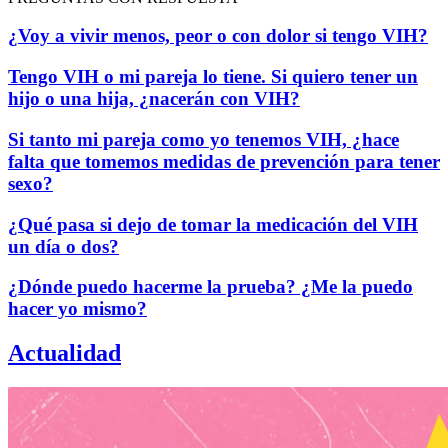
¿Voy a vivir menos, peor o con dolor si tengo VIH?
Tengo VIH o mi pareja lo tiene. Si quiero tener un
hijo o una hija, ¿nacerán con VIH?
Si tanto mi pareja como yo tenemos VIH, ¿hace
falta que tomemos medidas de prevención para tener
sexo?
¿Qué pasa si dejo de tomar la medicación del VIH
un día o dos?
¿Dónde puedo hacerme la prueba? ¿Me la puedo
hacer yo mismo?
Actualidad