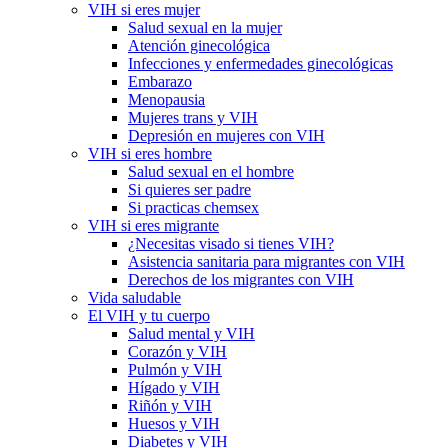
VIH si eres mujer
Salud sexual en la mujer
Atención ginecológica
Infecciones y enfermedades ginecológicas
Embarazo
Menopausia
Mujeres trans y VIH
Depresión en mujeres con VIH
VIH si eres hombre
Salud sexual en el hombre
Si quieres ser padre
Si practicas chemsex
VIH si eres migrante
¿Necesitas visado si tienes VIH?
Asistencia sanitaria para migrantes con VIH
Derechos de los migrantes con VIH
Vida saludable
El VIH y tu cuerpo
Salud mental y VIH
Corazón y VIH
Pulmón y VIH
Hígado y VIH
Riñón y VIH
Huesos y VIH
Diabetes y VIH