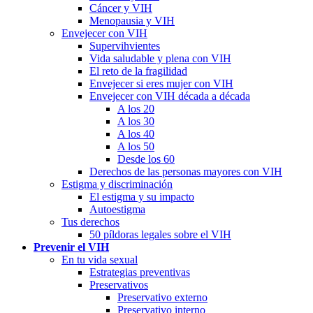
Cáncer y VIH
Menopausia y VIH
Envejecer con VIH
Supervihvientes
Vida saludable y plena con VIH
El reto de la fragilidad
Envejecer si eres mujer con VIH
Envejecer con VIH década a década
A los 20
A los 30
A los 40
A los 50
Desde los 60
Derechos de las personas mayores con VIH
Estigma y discriminación
El estigma y su impacto
Autoestigma
Tus derechos
50 píldoras legales sobre el VIH
Prevenir el VIH
En tu vida sexual
Estrategias preventivas
Preservativos
Preservativo externo
Preservativo interno