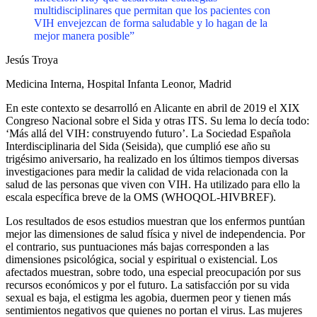
multidisciplinares que permitan que los pacientes con
VIH envejezcan de forma saludable y lo hagan de la
mejor manera posible”
Jesús Troya
Medicina Interna, Hospital Infanta Leonor, Madrid
En este contexto se desarrolló en Alicante en abril de 2019 el XIX
Congreso Nacional sobre el Sida y otras ITS. Su lema lo decía todo:
‘Más allá del VIH: construyendo futuro’. La Sociedad Española
Interdisciplinaria del Sida (Seisida), que cumplió ese año su
trigésimo aniversario, ha realizado en los últimos tiempos diversas
investigaciones para medir la calidad de vida relacionada con la
salud de las personas que viven con VIH. Ha utilizado para ello la
escala específica breve de la OMS (WHOQOL-HIVBREF).
Los resultados de esos estudios muestran que los enfermos puntúan
mejor las dimensiones de salud física y nivel de independencia. Por
el contrario, sus puntuaciones más bajas corresponden a las
dimensiones psicológica, social y espiritual o existencial. Los
afectados muestran, sobre todo, una especial preocupación por sus
recursos económicos y por el futuro. La satisfacción por su vida
sexual es baja, el estigma les agobia, duermen peor y tienen más
sentimientos negativos que quienes no portan el virus. Las mujeres