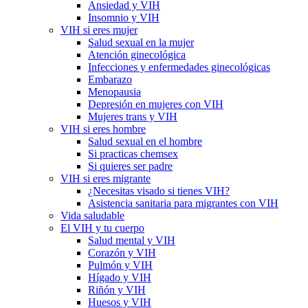
Ansiedad y VIH
Insomnio y VIH
VIH si eres mujer
Salud sexual en la mujer
Atención ginecológica
Infecciones y enfermedades ginecológicas
Embarazo
Menopausia
Depresión en mujeres con VIH
Mujeres trans y VIH
VIH si eres hombre
Salud sexual en el hombre
Si practicas chemsex
Si quieres ser padre
VIH si eres migrante
¿Necesitas visado si tienes VIH?
Asistencia sanitaria para migrantes con VIH
Vida saludable
El VIH y tu cuerpo
Salud mental y VIH
Corazón y VIH
Pulmón y VIH
Hígado y VIH
Riñón y VIH
Huesos y VIH