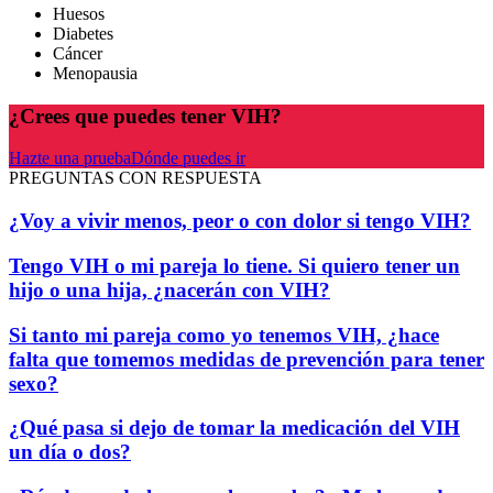
Huesos
Diabetes
Cáncer
Menopausia
¿Crees que puedes tener VIH?
Hazte una prueba
Dónde puedes ir
PREGUNTAS CON RESPUESTA
¿Voy a vivir menos, peor o con dolor si tengo VIH?
Tengo VIH o mi pareja lo tiene. Si quiero tener un
hijo o una hija, ¿nacerán con VIH?
Si tanto mi pareja como yo tenemos VIH, ¿hace
falta que tomemos medidas de prevención para tener
sexo?
¿Qué pasa si dejo de tomar la medicación del VIH
un día o dos?