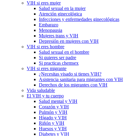
VIH si eres mujer
Salud sexual en la mujer
Atención ginecológica
Infecciones y enfermedades ginecológicas
Embarazo
Menopausia
Mujeres trans y VIH
Depresión en mujeres con VIH
VIH si eres hombre
Salud sexual en el hombre
Si quieres ser padre
Si practicas chemsex
VIH si eres migrante
¿Necesitas visado si tienes VIH?
Asistencia sanitaria para migrantes con VIH
Derechos de los migrantes con VIH
Vida saludable
El VIH y tu cuerpo
Salud mental y VIH
Corazón y VIH
Pulmón y VIH
Hígado y VIH
Riñón y VIH
Huesos y VIH
Diabetes y VIH