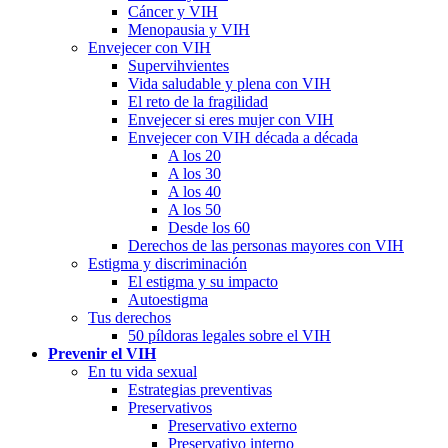
Cáncer y VIH
Menopausia y VIH
Envejecer con VIH
Supervihvientes
Vida saludable y plena con VIH
El reto de la fragilidad
Envejecer si eres mujer con VIH
Envejecer con VIH década a década
A los 20
A los 30
A los 40
A los 50
Desde los 60
Derechos de las personas mayores con VIH
Estigma y discriminación
El estigma y su impacto
Autoestigma
Tus derechos
50 píldoras legales sobre el VIH
Prevenir el VIH
En tu vida sexual
Estrategias preventivas
Preservativos
Preservativo externo
Preservativo interno