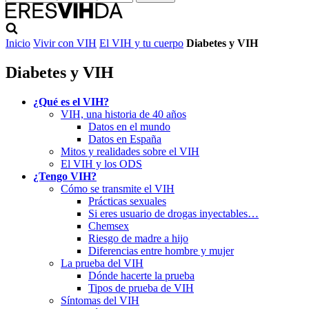
Inicio
Vivir con VIH
El VIH y tu cuerpo
Diabetes y VIH
Diabetes y VIH
¿Qué es el VIH?
VIH, una historia de 40 años
Datos en el mundo
Datos en España
Mitos y realidades sobre el VIH
El VIH y los ODS
¿Tengo VIH?
Cómo se transmite el VIH
Prácticas sexuales
Si eres usuario de drogas inyectables…
Chemsex
Riesgo de madre a hijo
Diferencias entre hombre y mujer
La prueba del VIH
Dónde hacerte la prueba
Tipos de prueba de VIH
Síntomas del VIH