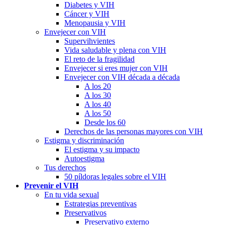
Diabetes y VIH
Cáncer y VIH
Menopausia y VIH
Envejecer con VIH
Supervihvientes
Vida saludable y plena con VIH
El reto de la fragilidad
Envejecer si eres mujer con VIH
Envejecer con VIH década a década
A los 20
A los 30
A los 40
A los 50
Desde los 60
Derechos de las personas mayores con VIH
Estigma y discriminación
El estigma y su impacto
Autoestigma
Tus derechos
50 píldoras legales sobre el VIH
Prevenir el VIH
En tu vida sexual
Estrategias preventivas
Preservativos
Preservativo externo