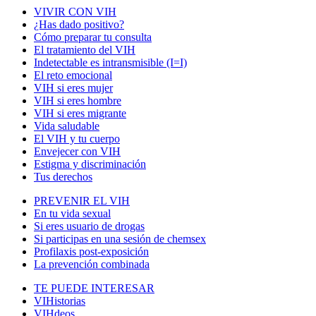
VIVIR CON VIH
¿Has dado positivo?
Cómo preparar tu consulta
El tratamiento del VIH
Indetectable es intransmisible (I=I)
El reto emocional
VIH si eres mujer
VIH si eres hombre
VIH si eres migrante
Vida saludable
El VIH y tu cuerpo
Envejecer con VIH
Estigma y discriminación
Tus derechos
PREVENIR EL VIH
En tu vida sexual
Si eres usuario de drogas
Si participas en una sesión de chemsex
Profilaxis post-exposición
La prevención combinada
TE PUEDE INTERESAR
VIHistorias
VIHdeos