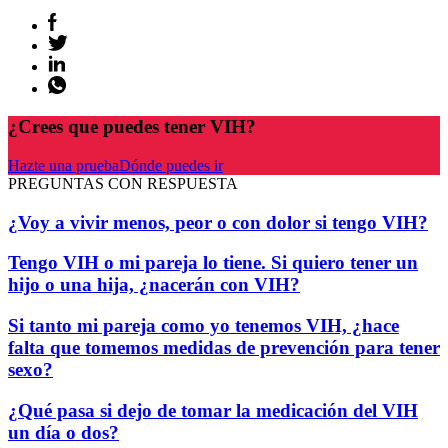
¿Crees que puedes tener VIH?
Hazte una prueba
Dónde puedes ir
PREGUNTAS CON RESPUESTA
¿Voy a vivir menos, peor o con dolor si tengo VIH?
Tengo VIH o mi pareja lo tiene. Si quiero tener un
hijo o una hija, ¿nacerán con VIH?
Si tanto mi pareja como yo tenemos VIH, ¿hace
falta que tomemos medidas de prevención para tener
sexo?
¿Qué pasa si dejo de tomar la medicación del VIH
un día o dos?