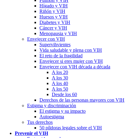
Pulmón y VIH
Hígado y VIH
Riñón y VIH
Huesos y VIH
Diabetes y VIH
Cáncer y VIH
Menopausia y VIH
Envejecer con VIH
Supervihvientes
Vida saludable y plena con VIH
El reto de la fragilidad
Envejecer si eres mujer con VIH
Envejecer con VIH década a década
A los 20
A los 30
A los 40
A los 50
Desde los 60
Derechos de las personas mayores con VIH
Estigma y discriminación
El estigma y su impacto
Autoestigma
Tus derechos
50 píldoras legales sobre el VIH
Prevenir el VIH