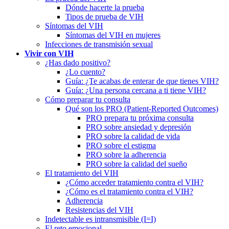
Dónde hacerte la prueba
Tipos de prueba de VIH
Síntomas del VIH
Síntomas del VIH en mujeres
Infecciones de transmisión sexual
Vivir con VIH
¿Has dado positivo?
¿Lo cuento?
Guía: ¿Te acabas de enterar de que tienes VIH?
Guía: ¿Una persona cercana a ti tiene VIH?
Cómo preparar tu consulta
Qué son los PRO (Patient-Reported Outcomes)
PRO prepara tu próxima consulta
PRO sobre ansiedad y depresión
PRO sobre la calidad de vida
PRO sobre el estigma
PRO sobre la adherencia
PRO sobre la calidad del sueño
El tratamiento del VIH
¿Cómo acceder tratamiento contra el VIH?
¿Cómo es el tratamiento contra el VIH?
Adherencia
Resistencias del VIH
Indetectable es intransmisible (I=I)
El reto emocional