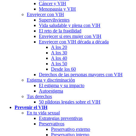
Cáncer y VIH
Menopausia y VIH
Envejecer con VIH
Supervihvientes
Vida saludable y plena con VIH
El reto de la fragilidad
Envejecer si eres mujer con VIH
Envejecer con VIH década a década
A los 20
A los 30
A los 40
A los 50
Desde los 60
Derechos de las personas mayores con VIH
Estigma y discriminación
El estigma y su impacto
Autoestigma
Tus derechos
50 píldoras legales sobre el VIH
Prevenir el VIH
En tu vida sexual
Estrategias preventivas
Preservativos
Preservativo externo
Preservativo interno