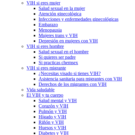
VIH si eres mujer
Salud sexual en la mujer
Atención ginecológica
Infecciones y enfermedades ginecológicas
Embarazo
Menopausia
Mujeres trans y VIH
Depresión en mujeres con VIH
VIH si eres hombre
Salud sexual en el hombre
Si quieres ser padre
Si practicas chemsex
VIH si eres migrante
¿Necesitas visado si tienes VIH?
Asistencia sanitaria para migrantes con VIH
Derechos de los migrantes con VIH
Vida saludable
El VIH y tu cuerpo
Salud mental y VIH
Corazón y VIH
Pulmón y VIH
Hígado y VIH
Riñón y VIH
Huesos y VIH
Diabetes y VIH