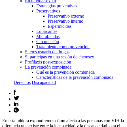
En tu vida sexual
Estrategias preventivas
Preservativos
Preservativo externo
Preservativo interno
Espermicidas
Lubricantes
Microbicidas
Circuncisión
Tratamiento como prevención
Si eres usuario de drogas
Si participas en una sesión de chemsex
Profilaxis post-exposición
La prevención combinada
Qué es la prevención combinada
Características de la prevención combinada
Derechos
Discapacidad
En esta píldora expondremos cómo afecta a las personas con VIH la
diferencia que existe entre la incapacidad y la discapacidad, con el