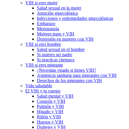
VIH si eres mujer
Salud sexual en la mujer
Atención ginecológica
Infecciones y enfermedades ginecológicas
Embarazo
Menopausia
Mujeres trans y VIH
Depresión en mujeres con VIH
VIH si eres hombre
Salud sexual en el hombre
Si quieres ser padre
Si practicas chemsex
VIH si eres migrante
¿Necesitas visado si tienes VIH?
Asistencia sanitaria para migrantes con VIH
Derechos de los migrantes con VIH
Vida saludable
El VIH y tu cuerpo
Salud mental y VIH
Corazón y VIH
Pulmón y VIH
Hígado y VIH
Riñón y VIH
Huesos y VIH
Diabetes y VIH