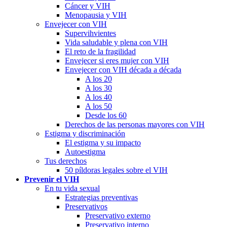
Cáncer y VIH
Menopausia y VIH
Envejecer con VIH
Supervihvientes
Vida saludable y plena con VIH
El reto de la fragilidad
Envejecer si eres mujer con VIH
Envejecer con VIH década a década
A los 20
A los 30
A los 40
A los 50
Desde los 60
Derechos de las personas mayores con VIH
Estigma y discriminación
El estigma y su impacto
Autoestigma
Tus derechos
50 píldoras legales sobre el VIH
Prevenir el VIH
En tu vida sexual
Estrategias preventivas
Preservativos
Preservativo externo
Preservativo interno