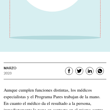
Cáncer y VIH
A los 30
A los 40
Menopausia y VIH
A los 50
Desde los 60
MARZO
2023
Aunque cumplen funciones distintas, los médicos
especialistas y el Programa Pares trabajan de la mano.
En cuanto el médico da el resultado a la persona,
inmediatamente le pone en contacto en el mismo centro