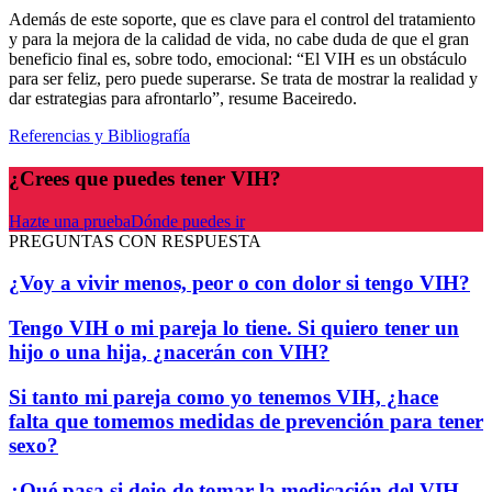
Además de este soporte, que es clave para el control del tratamiento
y para la mejora de la calidad de vida, no cabe duda de que el gran
beneficio final es, sobre todo, emocional: “El VIH es un obstáculo
para ser feliz, pero puede superarse. Se trata de mostrar la realidad y
dar estrategias para afrontarlo”, resume Baceiredo.
Referencias y Bibliografía
¿Crees que puedes tener VIH?
Hazte una prueba
Dónde puedes ir
PREGUNTAS CON RESPUESTA
¿Voy a vivir menos, peor o con dolor si tengo VIH?
Tengo VIH o mi pareja lo tiene. Si quiero tener un
hijo o una hija, ¿nacerán con VIH?
Si tanto mi pareja como yo tenemos VIH, ¿hace
falta que tomemos medidas de prevención para tener
sexo?
¿Qué pasa si dejo de tomar la medicación del VIH