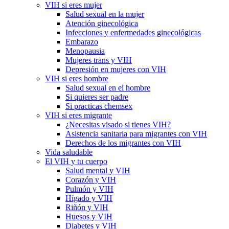
VIH si eres mujer
Salud sexual en la mujer
Atención ginecológica
Infecciones y enfermedades ginecológicas
Embarazo
Menopausia
Mujeres trans y VIH
Depresión en mujeres con VIH
VIH si eres hombre
Salud sexual en el hombre
Si quieres ser padre
Si practicas chemsex
VIH si eres migrante
¿Necesitas visado si tienes VIH?
Asistencia sanitaria para migrantes con VIH
Derechos de los migrantes con VIH
Vida saludable
El VIH y tu cuerpo
Salud mental y VIH
Corazón y VIH
Pulmón y VIH
Hígado y VIH
Riñón y VIH
Huesos y VIH
Diabetes y VIH