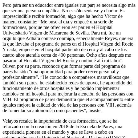
Pero para ser un educador entre iguales (un par) se necesita algo más
que ser una persona empática. No es sólo sentarse y charlar. Es
imprescindible recibir formación, algo que ha hecho Víctor de
manera constante: “Me puse al día y empecé una serie de
formaciones, porque me ofrecieron ser par en el Hospital
Universitario Virgen de Macarena de Sevilla. Para mí, fue un
orgullo que Adhara contase conmigo, especialmente Reyes, que era
la que llevaba el programa de pares en el Hospital Virgen del Rocío.
Y nada, empecé en el hospital partiendo de cero y al cabo de los
cuatro años atendía cerca de 400 personas. Ocho años después me
pasaron al Hospital Virgen del Rocío y continué allí mi labor”.
Oliver, por su parte, reconoce que formar parte del programa de
pares ha sido “una oportunidad para poder crecer personal y
profesionalmente”. “He conocido a compañeros maravillosos que
también son pares, he establecido redes de apoyo, he aprendido del
funcionamiento de otros hospitales y he podido implementar
cambios en mi hospital para mejorar la atención de las personas con
VIH. El programa de pares demuestra que el acompañamiento entre
iguales mejora la calidad de vida de las personas con VIH, además
de fomentar su autonomía como pacientes”, insiste.
Velayos recalca la importancia de esta formación, que se ha
reforzado con la creación en 2018 de la Escuela de Pares, una
experiencia pionera en el mundo y que se lleva a cabo en
colaboración con la Universidad Nacional a Distancia (UNED):