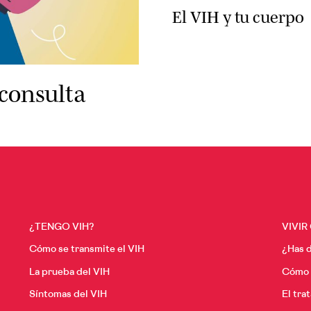
El VIH y tu cuerpo
consulta
¿TENGO VIH?
VIVIR
Cómo se transmite el VIH
¿Has d
La prueba del VIH
Cómo p
Síntomas del VIH
El tra