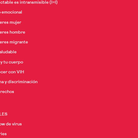
ctable es intransmisible (I=I)
o emocional
 eres mujer
 eres hombre
 eres migrante
aludable
 y tu cuerpo
ecer con VIH
a y discriminación
erechos
LES
ow de virus
ries