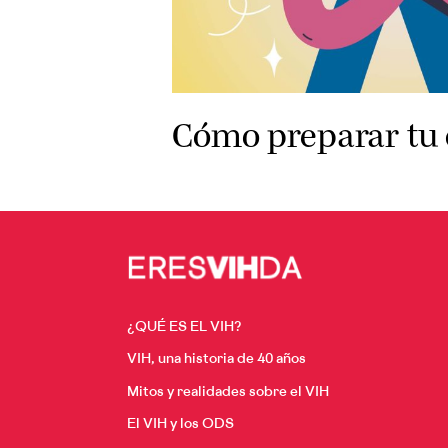
Cómo preparar tu 
¿QUÉ ES EL VIH?
VIH, una historia de 40 años
Mitos y realidades sobre el VIH
El VIH y los ODS