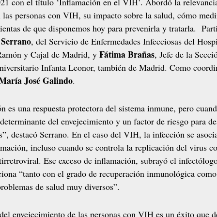
21 con el título ‘Inflamación en el VIH’. Abordó la relevancia
a
eptación del VIH
 las personas con VIH, su impacto sobre la salud, cómo medir
nal
r
 combinada
ientas de que disponemos hoy para prevenirla y tratarla. Part
cia
vención
 Serrano
, del Servicio de Enfermedades Infecciosas del Hospi
 prevención combinada
bre
del sueño
Fátima Brañas
 Ramón y Cajal de Madrid, y
, Jefe de la Secci
dades ginecológicas
enes VIH?
niversitario Infanta Leonor, también de Madrid. Como coordi
María José Galindo
.
ra migrantes con VIH
A
ntes con VIH
n es una respuesta protectora del sistema inmune, pero cuand
A
determinante del envejecimiento y un factor de riesgo para de
”, destacó Serrano. En el caso del VIH, la infección se asoci
con VIH
amación, incluso cuando se controla la replicación del virus co
 con VIH
o
tirretroviral. Ese exceso de inflamación, subrayó el infectólogo
re el VIH
ciona “tanto con el grado de recuperación inmunológica como
problemas de salud muy diversos”.
r con VIH
cada a década
 del envejecimiento de las personas con VIH es un éxito que 