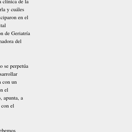
 clínica de la
la y cuáles
iciparon en el
tal
ón de Geriatría
nadora del
o se perpetúa
sarrollar
a con un
n el
, apunta, a
 con el
debemos