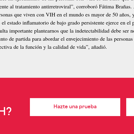
te al tratamiento antirretroviral”, corroboró Fátima Brañas.
nas mayores con VIH
rsonas que viven con VIH en el mundo es mayor de 50 años, 
 el estado inflamatorio de bajo grado persistente ejerce en el
sulta importante plantearnos que la indetectabilidad debe ser n
punto de partida para abordar el envejecimiento de las persona
ectiva de la función y la calidad de vida”, añadió.
Hazte una prueba
IH?