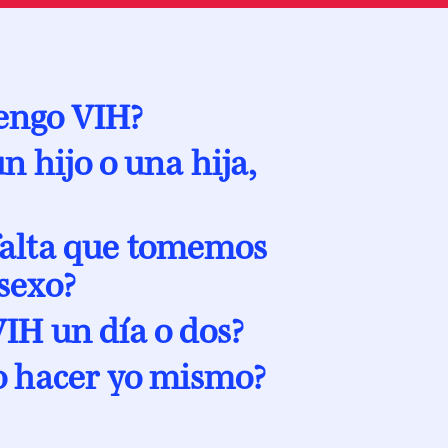
tengo VIH?
n hijo o una hija,
 falta que tomemos
sexo?
VIH un día o dos?
o hacer yo mismo?