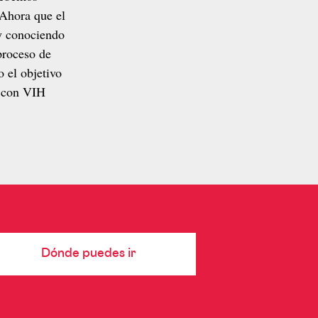
 Ahora que el
y conociendo
 proceso de
o el objetivo
s con VIH
Dónde puedes ir