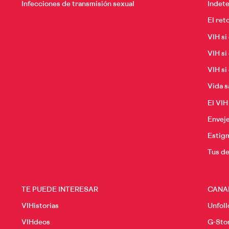
Infecciones de transmisión sexual
Indete
El ret
VIH si
VIH si
VIH si
Vida s
El VIH
Envej
Estigm
Tus d
TE PUEDE INTERESAR
CANA
VIHistorias
Unfoll
VIHdeos
G-Sto