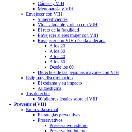
Cáncer y VIH
Menopausia y VIH
Envejecer con VIH
Supervihvientes
Vida saludable y plena con VIH
El reto de la fragilidad
Envejecer si eres mujer con VIH
Envejecer con VIH década a década
A los 20
A los 30
A los 40
A los 50
Desde los 60
Derechos de las personas mayores con VIH
Estigma y discriminación
El estigma y su impacto
Autoestigma
Tus derechos
50 píldoras legales sobre el VIH
Prevenir el VIH
En tu vida sexual
Estrategias preventivas
Preservativos
Preservativo externo
Preservativo interno