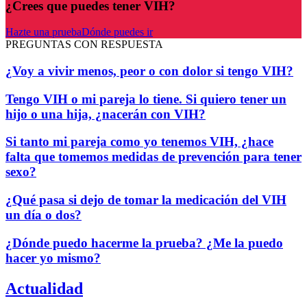
¿Crees que puedes tener VIH?
Hazte una prueba
Dónde puedes ir
PREGUNTAS CON RESPUESTA
¿Voy a vivir menos, peor o con dolor si tengo VIH?
Tengo VIH o mi pareja lo tiene. Si quiero tener un
hijo o una hija, ¿nacerán con VIH?
Si tanto mi pareja como yo tenemos VIH, ¿hace
falta que tomemos medidas de prevención para tener
sexo?
¿Qué pasa si dejo de tomar la medicación del VIH
un día o dos?
¿Dónde puedo hacerme la prueba? ¿Me la puedo
hacer yo mismo?
Actualidad