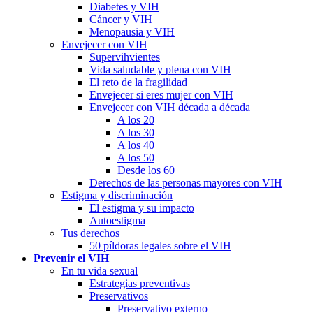
Diabetes y VIH
Cáncer y VIH
Menopausia y VIH
Envejecer con VIH
Supervihvientes
Vida saludable y plena con VIH
El reto de la fragilidad
Envejecer si eres mujer con VIH
Envejecer con VIH década a década
A los 20
A los 30
A los 40
A los 50
Desde los 60
Derechos de las personas mayores con VIH
Estigma y discriminación
El estigma y su impacto
Autoestigma
Tus derechos
50 píldoras legales sobre el VIH
Prevenir el VIH
En tu vida sexual
Estrategias preventivas
Preservativos
Preservativo externo