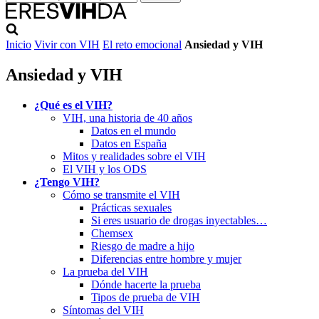
Inicio
Vivir con VIH
El reto emocional
Ansiedad y VIH
Ansiedad y VIH
¿Qué es el VIH?
VIH, una historia de 40 años
Datos en el mundo
Datos en España
Mitos y realidades sobre el VIH
El VIH y los ODS
¿Tengo VIH?
Cómo se transmite el VIH
Prácticas sexuales
Si eres usuario de drogas inyectables…
Chemsex
Riesgo de madre a hijo
Diferencias entre hombre y mujer
La prueba del VIH
Dónde hacerte la prueba
Tipos de prueba de VIH
Síntomas del VIH