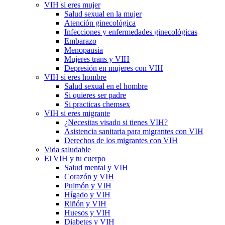
VIH si eres mujer
Salud sexual en la mujer
Atención ginecológica
Infecciones y enfermedades ginecológicas
Embarazo
Menopausia
Mujeres trans y VIH
Depresión en mujeres con VIH
VIH si eres hombre
Salud sexual en el hombre
Si quieres ser padre
Si practicas chemsex
VIH si eres migrante
¿Necesitas visado si tienes VIH?
Asistencia sanitaria para migrantes con VIH
Derechos de los migrantes con VIH
Vida saludable
El VIH y tu cuerpo
Salud mental y VIH
Corazón y VIH
Pulmón y VIH
Hígado y VIH
Riñón y VIH
Huesos y VIH
Diabetes y VIH