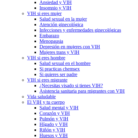
Ansiedad y VIH
Insomnio y VIH
VIH si eres mujer
Salud sexual en la mujer
Atención ginecológica
Infecciones y enfermedades ginecológicas
Embarazo
Menopausia
Depresión en mujeres con VIH
Mujeres trans y VIH
VIH si eres hombre
Salud sexual en el hombre
Si practicas chemsex
Si quieres ser padre
VIH si eres migrante
¿Necesitas visado si tienes VIH?
Asistencia sanitaria para migrantes con VIH
Vida saludable
El VIH y tu cuerpo
Salud mental y VIH
Corazón y VIH
Pulmón y VIH
Hígado y VIH
Riñón y VIH
Huesos y VIH