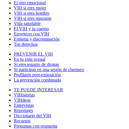
El reto emocional
VIH si eres mujer
VIH si eres hombre
VIH si eres migrante
Vida saludable
El VIH y tu cuerpo
Envejecer con VIH
Estigma y discriminación
Tus derechos
PREVENIR EL VIH
En tu vida sexual
Si eres usuario de drogas
Si participas en una sesión de chemsex
Profilaxis post-exposición
La prevención combinada
TE PUEDE INTERESAR
VIHistorias
VIHdeos
Entrevistas
Reportajes
Diccionario del VIH
Recursos
Preguntas con respuesta