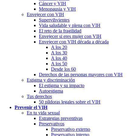
Cáncer y VIH
Menopausia y VIH
Envejecer con VIH
Supervihvientes
Vida saludable y plena con VIH
El reto de la fragilidad
Envejecer si eres mujer con VIH
Envejecer con VIH década a década
A los 20
A los 30
A los 40
A los 50
Desde los 60
Derechos de las personas mayores con VIH
Estigma y discriminación
El estigma y su impacto
Autoestigma
Tus derechos
50 píldoras legales sobre el VIH
Prevenir el VIH
En tu vida sexual
Estrategias preventivas
Preservativos
Preservativo externo
Preservativo interno