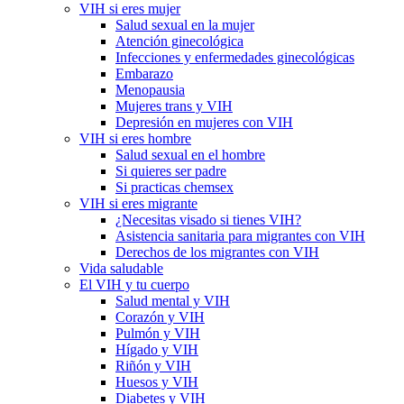
VIH si eres mujer
Salud sexual en la mujer
Atención ginecológica
Infecciones y enfermedades ginecológicas
Embarazo
Menopausia
Mujeres trans y VIH
Depresión en mujeres con VIH
VIH si eres hombre
Salud sexual en el hombre
Si quieres ser padre
Si practicas chemsex
VIH si eres migrante
¿Necesitas visado si tienes VIH?
Asistencia sanitaria para migrantes con VIH
Derechos de los migrantes con VIH
Vida saludable
El VIH y tu cuerpo
Salud mental y VIH
Corazón y VIH
Pulmón y VIH
Hígado y VIH
Riñón y VIH
Huesos y VIH
Diabetes y VIH