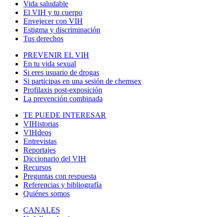
Vida saludable
El VIH y tu cuerpo
Envejecer con VIH
Estigma y discriminación
Tus derechos
PREVENIR EL VIH
En tu vida sexual
Si eres usuario de drogas
Si participas en una sesión de chemsex
Profilaxis post-exposición
La prevención combinada
TE PUEDE INTERESAR
VIHistorias
VIHdeos
Entrevistas
Reportajes
Diccionario del VIH
Recursos
Preguntas con respuesta
Referencias y bibliografía
Quiénes somos
CANALES