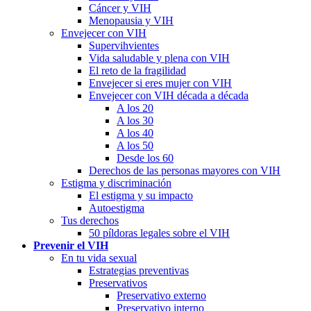
Cáncer y VIH
Menopausia y VIH
Envejecer con VIH
Supervihvientes
Vida saludable y plena con VIH
El reto de la fragilidad
Envejecer si eres mujer con VIH
Envejecer con VIH década a década
A los 20
A los 30
A los 40
A los 50
Desde los 60
Derechos de las personas mayores con VIH
Estigma y discriminación
El estigma y su impacto
Autoestigma
Tus derechos
50 píldoras legales sobre el VIH
Prevenir el VIH
En tu vida sexual
Estrategias preventivas
Preservativos
Preservativo externo
Preservativo interno