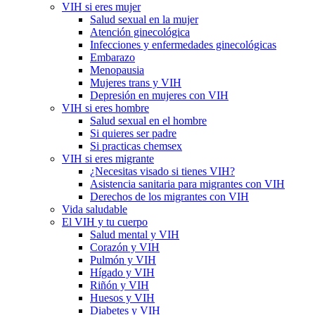
VIH si eres mujer
Salud sexual en la mujer
Atención ginecológica
Infecciones y enfermedades ginecológicas
Embarazo
Menopausia
Mujeres trans y VIH
Depresión en mujeres con VIH
VIH si eres hombre
Salud sexual en el hombre
Si quieres ser padre
Si practicas chemsex
VIH si eres migrante
¿Necesitas visado si tienes VIH?
Asistencia sanitaria para migrantes con VIH
Derechos de los migrantes con VIH
Vida saludable
El VIH y tu cuerpo
Salud mental y VIH
Corazón y VIH
Pulmón y VIH
Hígado y VIH
Riñón y VIH
Huesos y VIH
Diabetes y VIH