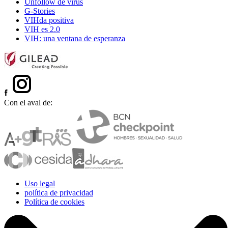
Unfollow de virus
G-Stories
VIHda positiva
VIH es 2.0
VIH: una ventana de esperanza
Con el aval de:
Uso legal
política de privacidad
Política de cookies