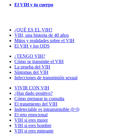
El VIH y tu cuerpo
¿QUÉ ES EL VIH?
VIH, una historia de 40 años
Mitos y realidades sobre el VIH
El VIH y los ODS
¿TENGO VIH?
Cómo se transmite el VIH
La prueba del VIH
Síntomas del VIH
Infecciones de transmisión sexual
VIVIR CON VIH
¿Has dado positivo?
Cómo preparar tu consulta
El tratamiento del VIH
Indetectable es intransmisible (I=I)
El reto emocional
VIH si eres mujer
VIH si eres hombre
VIH si eres migrante