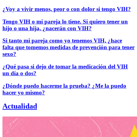
¿Voy a vivir menos, peor o con dolor si tengo VIH?
Tengo VIH o mi pareja lo tiene. Si quiero tener un
hijo o una hija, ¿nacerán con VIH?
Si tanto mi pareja como yo tenemos VIH, ¿hace
falta que tomemos medidas de prevención para tener
sexo?
¿Qué pasa si dejo de tomar la medicación del VIH
un día o dos?
¿Dónde puedo hacerme la prueba? ¿Me la puedo
hacer yo mismo?
Actualidad