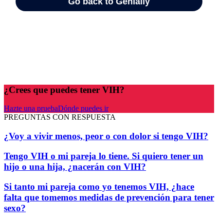
¿Crees que puedes tener VIH?
Hazte una prueba
Dónde puedes ir
PREGUNTAS CON RESPUESTA
¿Voy a vivir menos, peor o con dolor si tengo VIH?
Tengo VIH o mi pareja lo tiene. Si quiero tener un
hijo o una hija, ¿nacerán con VIH?
Si tanto mi pareja como yo tenemos VIH, ¿hace
falta que tomemos medidas de prevención para tener
sexo?