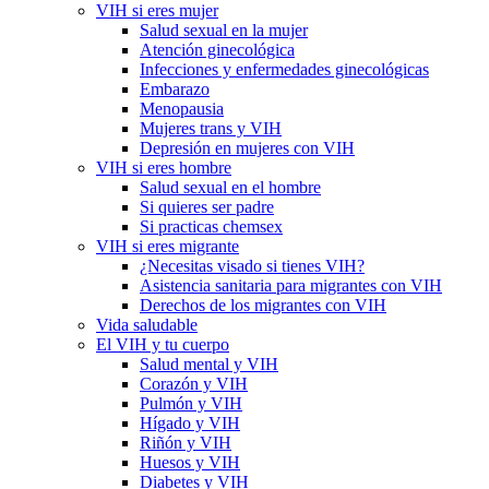
VIH si eres mujer
Salud sexual en la mujer
Atención ginecológica
Infecciones y enfermedades ginecológicas
Embarazo
Menopausia
Mujeres trans y VIH
Depresión en mujeres con VIH
VIH si eres hombre
Salud sexual en el hombre
Si quieres ser padre
Si practicas chemsex
VIH si eres migrante
¿Necesitas visado si tienes VIH?
Asistencia sanitaria para migrantes con VIH
Derechos de los migrantes con VIH
Vida saludable
El VIH y tu cuerpo
Salud mental y VIH
Corazón y VIH
Pulmón y VIH
Hígado y VIH
Riñón y VIH
Huesos y VIH
Diabetes y VIH