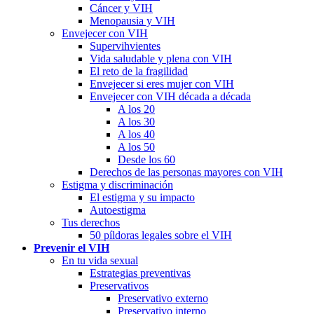
Cáncer y VIH
Menopausia y VIH
Envejecer con VIH
Supervihvientes
Vida saludable y plena con VIH
El reto de la fragilidad
Envejecer si eres mujer con VIH
Envejecer con VIH década a década
A los 20
A los 30
A los 40
A los 50
Desde los 60
Derechos de las personas mayores con VIH
Estigma y discriminación
El estigma y su impacto
Autoestigma
Tus derechos
50 píldoras legales sobre el VIH
Prevenir el VIH
En tu vida sexual
Estrategias preventivas
Preservativos
Preservativo externo
Preservativo interno