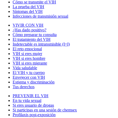
Cómo se transmite el VIH
La prueba del VIH
Síntomas del VIH
Infecciones de transmisión sexual
VIVIR CON VIH
¿Has dado positivo?
Cómo preparar tu consulta
El tratamiento del VIH
Indetectable es intransmisible (I=I)
El reto emocional
VIH si eres mujer
VIH si eres hombre
VIH si eres migrante
Vida saludable
El VIH y tu cuerpo
Envejecer con VIH
Estigma y discriminación
Tus derechos
PREVENIR EL VIH
En tu vida sexual
Si eres usuario de drogas
Si participas en una sesión de chemsex
Profilaxis post-exposición