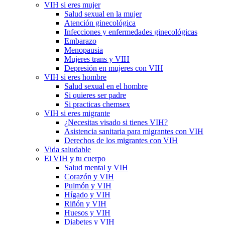
VIH si eres mujer
Salud sexual en la mujer
Atención ginecológica
Infecciones y enfermedades ginecológicas
Embarazo
Menopausia
Mujeres trans y VIH
Depresión en mujeres con VIH
VIH si eres hombre
Salud sexual en el hombre
Si quieres ser padre
Si practicas chemsex
VIH si eres migrante
¿Necesitas visado si tienes VIH?
Asistencia sanitaria para migrantes con VIH
Derechos de los migrantes con VIH
Vida saludable
El VIH y tu cuerpo
Salud mental y VIH
Corazón y VIH
Pulmón y VIH
Hígado y VIH
Riñón y VIH
Huesos y VIH
Diabetes y VIH