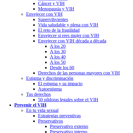
Cáncer y VIH
Menopausia y VIH
Envejecer con VIH
Supervihvientes
Vida saludable y plena con VIH
El reto de la fragilidad
Envejecer si eres mujer con VIH
Envejecer con VIH década a década
A los 20
A los 30
A los 40
A los 50
Desde los 60
Derechos de las personas mayores con VIH
Estigma y discriminación
El estigma y su impacto
Autoestigma
Tus derechos
50 píldoras legales sobre el VIH
Prevenir el VIH
En tu vida sexual
Estrategias preventivas
Preservativos
Preservativo externo
Preservativo interno