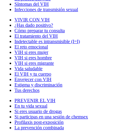
Síntomas del VIH
Infecciones de transmisión sexual
VIVIR CON VIH
¿Has dado positivo?
Cómo preparar tu consulta
El tratamiento del VIH
Indetectable es intransmisible (I=I)
El reto emocional
VIH si eres mujer
VIH si eres hombre
VIH si eres migrante
Vida saludable
El VIH y tu cuerpo
Envejecer con VIH
Estigma y discriminación
Tus derechos
PREVENIR EL VIH
En tu vida sexual
Si eres usuario de drogas
Si participas en una sesión de chemsex
Profilaxis post-exposición
La prevención combinada