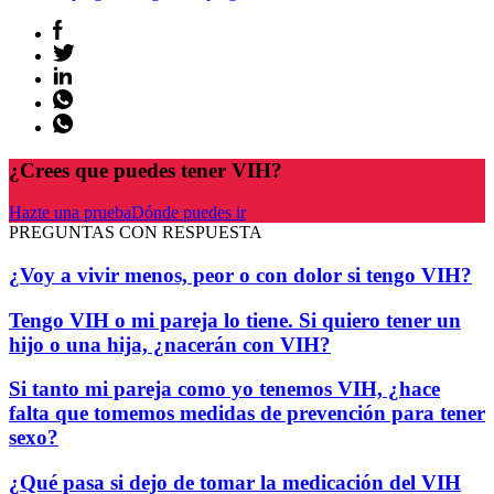
¿Crees que puedes tener VIH?
Hazte una prueba
Dónde puedes ir
PREGUNTAS CON RESPUESTA
¿Voy a vivir menos, peor o con dolor si tengo VIH?
Tengo VIH o mi pareja lo tiene. Si quiero tener un
hijo o una hija, ¿nacerán con VIH?
Si tanto mi pareja como yo tenemos VIH, ¿hace
falta que tomemos medidas de prevención para tener
sexo?
¿Qué pasa si dejo de tomar la medicación del VIH