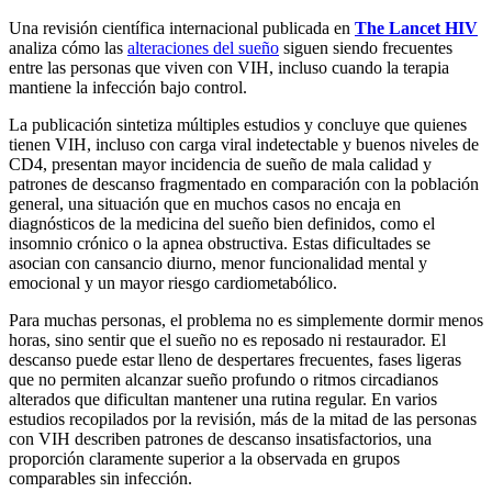
Una revisión científica internacional publicada en
The Lancet HIV
analiza cómo las
alteraciones del sueño
siguen siendo frecuentes
entre las personas que viven con VIH, incluso cuando la terapia
mantiene la infección bajo control.
La publicación sintetiza múltiples estudios y concluye que quienes
tienen VIH, incluso con carga viral indetectable y buenos niveles de
CD4, presentan mayor incidencia de sueño de mala calidad y
patrones de descanso fragmentado en comparación con la población
general, una situación que en muchos casos no encaja en
diagnósticos de la medicina del sueño bien definidos, como el
insomnio crónico o la apnea obstructiva. Estas dificultades se
asocian con cansancio diurno, menor funcionalidad mental y
emocional y un mayor riesgo cardiometabólico.
Para muchas personas, el problema no es simplemente dormir menos
horas, sino sentir que el sueño no es reposado ni restaurador. El
descanso puede estar lleno de despertares frecuentes, fases ligeras
que no permiten alcanzar sueño profundo o ritmos circadianos
alterados que dificultan mantener una rutina regular. En varios
estudios recopilados por la revisión, más de la mitad de las personas
con VIH describen patrones de descanso insatisfactorios, una
proporción claramente superior a la observada en grupos
comparables sin infección.