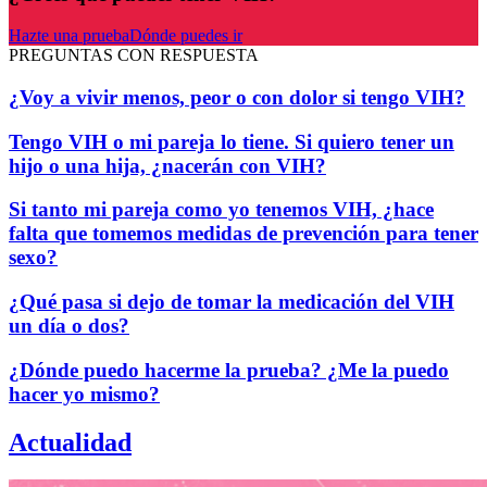
Hazte una prueba
Dónde puedes ir
PREGUNTAS CON RESPUESTA
¿Voy a vivir menos, peor o con dolor si tengo VIH?
Tengo VIH o mi pareja lo tiene. Si quiero tener un
hijo o una hija, ¿nacerán con VIH?
Si tanto mi pareja como yo tenemos VIH, ¿hace
falta que tomemos medidas de prevención para tener
sexo?
¿Qué pasa si dejo de tomar la medicación del VIH
un día o dos?
¿Dónde puedo hacerme la prueba? ¿Me la puedo
hacer yo mismo?
Actualidad