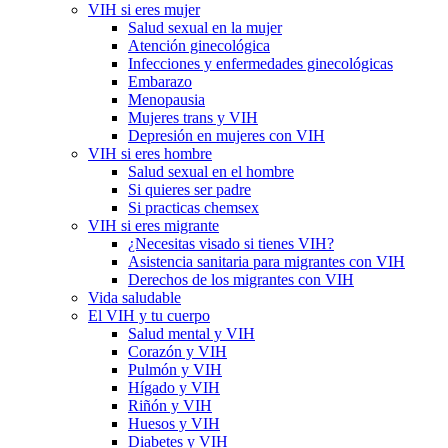
VIH si eres mujer
Salud sexual en la mujer
Atención ginecológica
Infecciones y enfermedades ginecológicas
Embarazo
Menopausia
Mujeres trans y VIH
Depresión en mujeres con VIH
VIH si eres hombre
Salud sexual en el hombre
Si quieres ser padre
Si practicas chemsex
VIH si eres migrante
¿Necesitas visado si tienes VIH?
Asistencia sanitaria para migrantes con VIH
Derechos de los migrantes con VIH
Vida saludable
El VIH y tu cuerpo
Salud mental y VIH
Corazón y VIH
Pulmón y VIH
Hígado y VIH
Riñón y VIH
Huesos y VIH
Diabetes y VIH