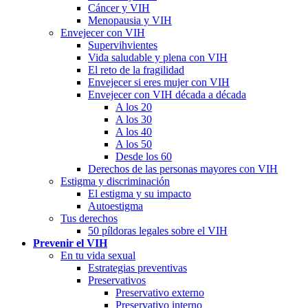
Cáncer y VIH
Menopausia y VIH
Envejecer con VIH
Supervihvientes
Vida saludable y plena con VIH
El reto de la fragilidad
Envejecer si eres mujer con VIH
Envejecer con VIH década a década
A los 20
A los 30
A los 40
A los 50
Desde los 60
Derechos de las personas mayores con VIH
Estigma y discriminación
El estigma y su impacto
Autoestigma
Tus derechos
50 píldoras legales sobre el VIH
Prevenir el VIH
En tu vida sexual
Estrategias preventivas
Preservativos
Preservativo externo
Preservativo interno