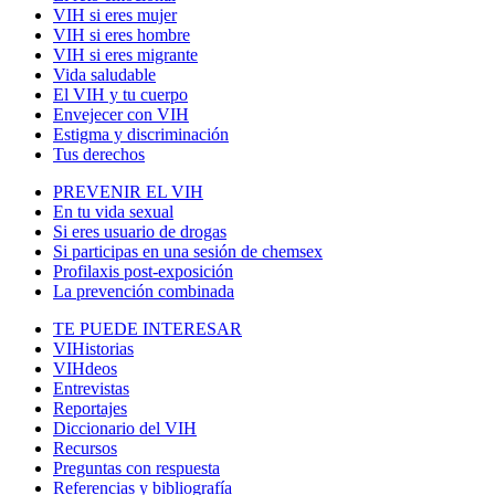
VIH si eres mujer
VIH si eres hombre
VIH si eres migrante
Vida saludable
El VIH y tu cuerpo
Envejecer con VIH
Estigma y discriminación
Tus derechos
PREVENIR EL VIH
En tu vida sexual
Si eres usuario de drogas
Si participas en una sesión de chemsex
Profilaxis post-exposición
La prevención combinada
TE PUEDE INTERESAR
VIHistorias
VIHdeos
Entrevistas
Reportajes
Diccionario del VIH
Recursos
Preguntas con respuesta
Referencias y bibliografía