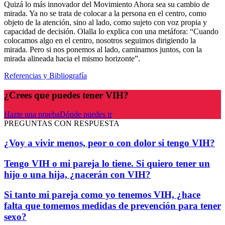
Quizá lo más innovador del Movimiento Ahora sea su cambio de
mirada. Ya no se trata de colocar a la persona en el centro, como
objeto de la atención, sino al lado, como sujeto con voz propia y
capacidad de decisión. Olalla lo explica con una metáfora: “Cuando
colocamos algo en el centro, nosotros seguimos dirigiendo la
mirada. Pero si nos ponemos al lado, caminamos juntos, con la
mirada alineada hacia el mismo horizonte”.
Referencias y Bibliografía
¿Crees que puedes tener VIH?
Hazte una prueba
Dónde puedes ir
PREGUNTAS CON RESPUESTA
¿Voy a vivir menos, peor o con dolor si tengo VIH?
Tengo VIH o mi pareja lo tiene. Si quiero tener un
hijo o una hija, ¿nacerán con VIH?
Si tanto mi pareja como yo tenemos VIH, ¿hace
falta que tomemos medidas de prevención para tener
sexo?