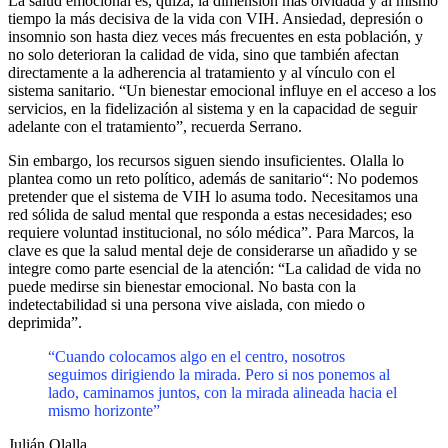
La salud emocional es, quizá, la dimensión más olvidada y al mismo
tiempo la más decisiva de la vida con VIH. Ansiedad, depresión o
insomnio son hasta diez veces más frecuentes en esta población, y
no solo deterioran la calidad de vida, sino que también afectan
directamente a la adherencia al tratamiento y al vínculo con el
sistema sanitario. “Un bienestar emocional influye en el acceso a los
servicios, en la fidelización al sistema y en la capacidad de seguir
adelante con el tratamiento”, recuerda Serrano.
Sin embargo, los recursos siguen siendo insuficientes. Olalla lo
plantea como un reto político, además de sanitario“: No podemos
pretender que el sistema de VIH lo asuma todo. Necesitamos una
red sólida de salud mental que responda a estas necesidades; eso
requiere voluntad institucional, no sólo médica”. Para Marcos, la
clave es que la salud mental deje de considerarse un añadido y se
integre como parte esencial de la atención: “La calidad de vida no
puede medirse sin bienestar emocional. No basta con la
indetectabilidad si una persona vive aislada, con miedo o
deprimida”.
“Cuando colocamos algo en el centro, nosotros
seguimos dirigiendo la mirada. Pero si nos ponemos al
lado, caminamos juntos, con la mirada alineada hacia el
mismo horizonte”
Julián Olalla