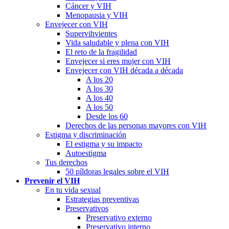
Cáncer y VIH
Menopausia y VIH
Envejecer con VIH
Supervihvientes
Vida saludable y plena con VIH
El reto de la fragilidad
Envejecer si eres mujer con VIH
Envejecer con VIH década a década
A los 20
A los 30
A los 40
A los 50
Desde los 60
Derechos de las personas mayores con VIH
Estigma y discriminación
El estigma y su impacto
Autoestigma
Tus derechos
50 píldoras legales sobre el VIH
Prevenir el VIH
En tu vida sexual
Estrategias preventivas
Preservativos
Preservativo externo
Preservativo interno