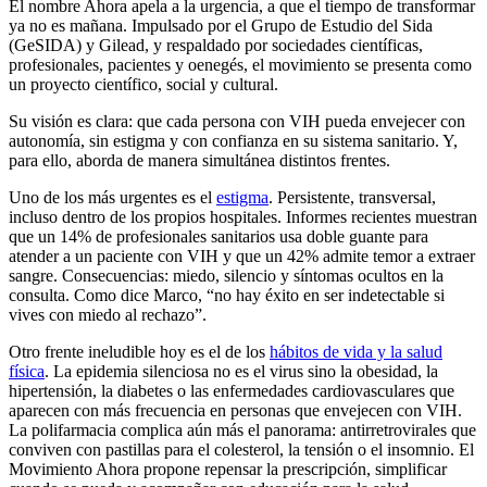
El nombre Ahora apela a la urgencia, a que el tiempo de transformar
ya no es mañana. Impulsado por el Grupo de Estudio del Sida
(GeSIDA) y Gilead, y respaldado por sociedades científicas,
profesionales, pacientes y oenegés, el movimiento se presenta como
un proyecto científico, social y cultural.
Su visión es clara: que cada persona con VIH pueda envejecer con
autonomía, sin estigma y con confianza en su sistema sanitario. Y,
para ello, aborda de manera simultánea distintos frentes.
Uno de los más urgentes es el
estigma
. Persistente, transversal,
incluso dentro de los propios hospitales. Informes recientes muestran
que un 14% de profesionales sanitarios usa doble guante para
atender a un paciente con VIH y que un 42% admite temor a extraer
sangre. Consecuencias: miedo, silencio y síntomas ocultos en la
consulta. Como dice Marco, “no hay éxito en ser indetectable si
vives con miedo al rechazo”.
Otro frente ineludible hoy es el de los
hábitos de vida y la salud
física
. La epidemia silenciosa no es el virus sino la obesidad, la
hipertensión, la diabetes o las enfermedades cardiovasculares que
aparecen con más frecuencia en personas que envejecen con VIH.
La polifarmacia complica aún más el panorama: antirretrovirales que
conviven con pastillas para el colesterol, la tensión o el insomnio. El
Movimiento Ahora propone repensar la prescripción, simplificar