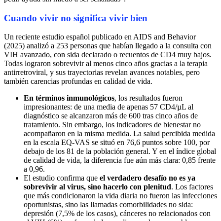
Cuando vivir no significa vivir bien
Un reciente estudio español publicado en AIDS and Behavior
(2025) analizó a 253 personas que habían llegado a la consulta con
VIH avanzado, con sida declarado o recuentos de CD4 muy bajos.
Todas lograron sobrevivir al menos cinco años gracias a la terapia
antirretroviral, y sus trayectorias revelan avances notables, pero
también carencias profundas en calidad de vida.
En términos inmunológicos
, los resultados fueron
impresionantes: de una media de apenas 57 CD4/µL al
diagnóstico se alcanzaron más de 600 tras cinco años de
tratamiento. Sin embargo, los indicadores de bienestar no
acompañaron en la misma medida. La salud percibida medida
en la escala EQ-VAS se situó en 76,6 puntos sobre 100, por
debajo de los 81 de la población general. Y en el índice global
de calidad de vida, la diferencia fue aún más clara: 0,85 frente
a 0,96.
El estudio confirma que
el verdadero desafío no es ya
sobrevivir al virus, sino hacerlo con plenitud
. Los factores
que más condicionaron la vida diaria no fueron las infecciones
oportunistas, sino las llamadas comorbilidades no sida:
depresión (7,5% de los casos), cánceres no relacionados con