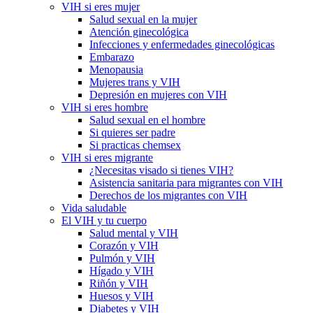
VIH si eres mujer
Salud sexual en la mujer
Atención ginecológica
Infecciones y enfermedades ginecológicas
Embarazo
Menopausia
Mujeres trans y VIH
Depresión en mujeres con VIH
VIH si eres hombre
Salud sexual en el hombre
Si quieres ser padre
Si practicas chemsex
VIH si eres migrante
¿Necesitas visado si tienes VIH?
Asistencia sanitaria para migrantes con VIH
Derechos de los migrantes con VIH
Vida saludable
El VIH y tu cuerpo
Salud mental y VIH
Corazón y VIH
Pulmón y VIH
Hígado y VIH
Riñón y VIH
Huesos y VIH
Diabetes y VIH