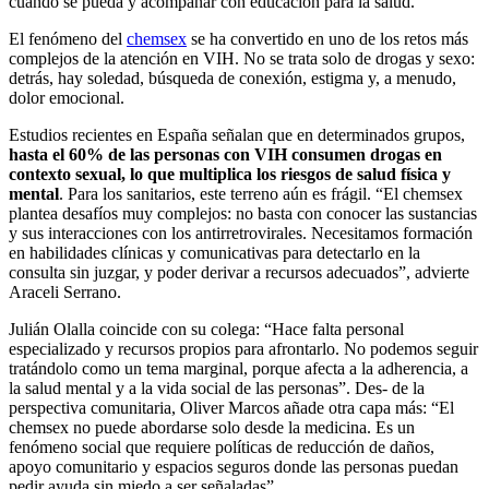
cuando se pueda y acompañar con educación para la salud.
El fenómeno del
chemsex
se ha convertido en uno de los retos más
complejos de la atención en VIH. No se trata solo de drogas y sexo:
detrás, hay soledad, búsqueda de conexión, estigma y, a menudo,
dolor emocional.
Estudios recientes en España señalan que en determinados grupos,
hasta el 60% de las personas con VIH consumen drogas en
contexto sexual, lo que multiplica los riesgos de salud física y
mental
. Para los sanitarios, este terreno aún es frágil. “El chemsex
plantea desafíos muy complejos: no basta con conocer las sustancias
y sus interacciones con los antirretrovirales. Necesitamos formación
en habilidades clínicas y comunicativas para detectarlo en la
consulta sin juzgar, y poder derivar a recursos adecuados”, advierte
Araceli Serrano.
Julián Olalla coincide con su colega: “Hace falta personal
especializado y recursos propios para afrontarlo. No podemos seguir
tratándolo como un tema marginal, porque afecta a la adherencia, a
la salud mental y a la vida social de las personas”. Des- de la
perspectiva comunitaria, Oliver Marcos añade otra capa más: “El
chemsex no puede abordarse solo desde la medicina. Es un
fenómeno social que requiere políticas de reducción de daños,
apoyo comunitario y espacios seguros donde las personas puedan
pedir ayuda sin miedo a ser señaladas”.