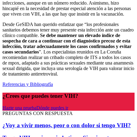
infecciones, aunque en un número reducido. Asimismo, hizo
hincapié en la necesidad de prestar especial atención a las personas
que viven con VIH, a las que hay que insistir en la vacunación.
Desde GeSIDA han querido enfatizar que “los profesionales
sanitarios debemos tener muy presente esta infección ante un cuadro
clínico compatible.
Se debe mantener un elevado índice de
sospecha de cara a continuar con el diagnóstico precoz de esta
infección, tratar adecuadamente los casos confirmados y evitar
casos secundarios
”. Los especialistas reunidos en La Coruña
recomiendan realizar un cribado completo de ITS a todos los casos
de mpox, adaptado a sus prácticas sexuales mediante una anamnesis
sexual dirigida, que incluya una serología de VIH para valorar inicio
de tratamiento antirretroviral.
Referencias y Bibliografía
¿Crees que puedes tener VIH?
Hazte una prueba
Dónde puedes ir
PREGUNTAS CON RESPUESTA
¿Voy a vivir menos, peor o con dolor si tengo VIH?