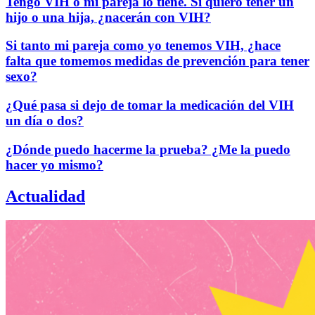
Tengo VIH o mi pareja lo tiene. Si quiero tener un
hijo o una hija, ¿nacerán con VIH?
Si tanto mi pareja como yo tenemos VIH, ¿hace
falta que tomemos medidas de prevención para tener
sexo?
¿Qué pasa si dejo de tomar la medicación del VIH
un día o dos?
¿Dónde puedo hacerme la prueba? ¿Me la puedo
hacer yo mismo?
Actualidad