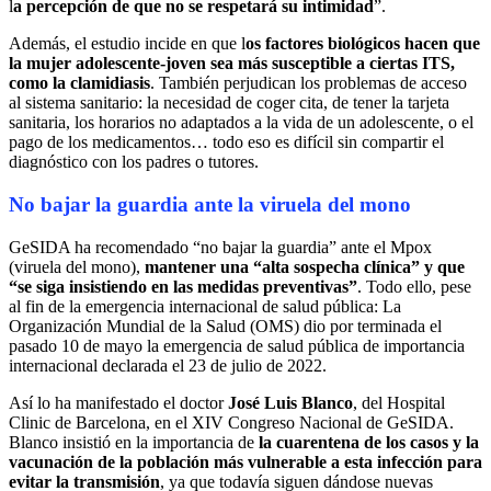
l
a percepción de que no se respetará su intimidad
”.
Además, el estudio incide en que l
os factores biológicos hacen que
la mujer adolescente-joven sea más susceptible a ciertas ITS,
como la clamidiasis
. También perjudican los problemas de acceso
al sistema sanitario: la necesidad de coger cita, de tener la tarjeta
sanitaria, los horarios no adaptados a la vida de un adolescente, o el
pago de los medicamentos… todo eso es difícil sin compartir el
diagnóstico con los padres o tutores.
No bajar la guardia ante la viruela del mono
GeSIDA ha recomendado “no bajar la guardia” ante el Mpox
(viruela del mono),
mantener una “alta sospecha clínica” y que
“se siga insistiendo en las medidas preventivas”
. Todo ello, pese
al fin de la emergencia internacional de salud pública: La
Organización Mundial de la Salud (OMS) dio por terminada el
pasado 10 de mayo la emergencia de salud pública de importancia
internacional declarada el 23 de julio de 2022.
Así lo ha manifestado el doctor
José Luis Blanco
, del Hospital
Clinic de Barcelona, en el XIV Congreso Nacional de GeSIDA.
Blanco insistió en la importancia de
la cuarentena de los casos y la
vacunación de la población más vulnerable a esta infección para
evitar la transmisión
, ya que todavía siguen dándose nuevas