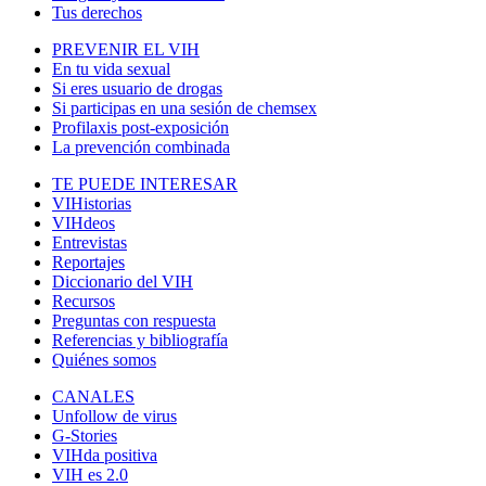
Tus derechos
PREVENIR EL VIH
En tu vida sexual
Si eres usuario de drogas
Si participas en una sesión de chemsex
Profilaxis post-exposición
La prevención combinada
TE PUEDE INTERESAR
VIHistorias
VIHdeos
Entrevistas
Reportajes
Diccionario del VIH
Recursos
Preguntas con respuesta
Referencias y bibliografía
Quiénes somos
CANALES
Unfollow de virus
G-Stories
VIHda positiva
VIH es 2.0