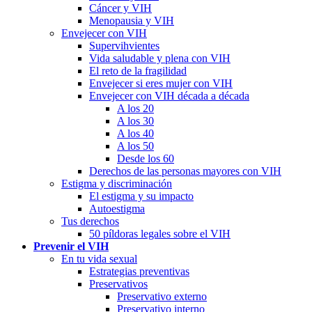
Cáncer y VIH
Menopausia y VIH
Envejecer con VIH
Supervihvientes
Vida saludable y plena con VIH
El reto de la fragilidad
Envejecer si eres mujer con VIH
Envejecer con VIH década a década
A los 20
A los 30
A los 40
A los 50
Desde los 60
Derechos de las personas mayores con VIH
Estigma y discriminación
El estigma y su impacto
Autoestigma
Tus derechos
50 píldoras legales sobre el VIH
Prevenir el VIH
En tu vida sexual
Estrategias preventivas
Preservativos
Preservativo externo
Preservativo interno