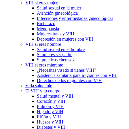
VIH si eres mujer
Salud sexual en la mujer
Atención ginecológica
Infecciones y enfermedades ginecológicas
Embarazo
Menopausia
Mujeres trans y VIH
Depresión en mujeres con VIH
VIH si eres hombre
Salud sexual en el hombre
Si quieres ser padre
Si practicas chemsex
VIH si eres migrante
¿Necesitas visado si tienes VIH?
Asistencia sanitaria para migrantes con VIH
Derechos de los migrantes con VIH
Vida saludable
El VIH y tu cuerpo
Salud mental y VIH
Corazón y VIH
Pulmón y VIH
Hígado y VIH
Riñón y VIH
Huesos y VIH
Diabetes y VIH