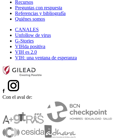
Recursos
Preguntas con respuesta
Referencias y bibliografía
Quiénes somos
CANALES
Unfollow de virus
G-Stories
VIHda positiva
VIH es 2.0
VIH: una ventana de esperanza
Con el aval de: