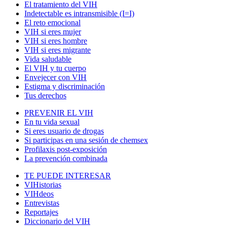
El tratamiento del VIH
Indetectable es intransmisible (I=I)
El reto emocional
VIH si eres mujer
VIH si eres hombre
VIH si eres migrante
Vida saludable
El VIH y tu cuerpo
Envejecer con VIH
Estigma y discriminación
Tus derechos
PREVENIR EL VIH
En tu vida sexual
Si eres usuario de drogas
Si participas en una sesión de chemsex
Profilaxis post-exposición
La prevención combinada
TE PUEDE INTERESAR
VIHistorias
VIHdeos
Entrevistas
Reportajes
Diccionario del VIH