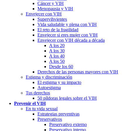
Cáncer y VIH
Menopausia y VIH
Envejecer con VIH
Supervihvientes
Vida saludable y plena con VIH
El reto de la fragilidad
Envejecer si eres mujer con VIH
Envejecer con VIH década a década
A los 20
A los 30
A los 40
A los 50
Desde los 60
Derechos de las personas mayores con VIH
Estigma y discriminación
El estigma y su impacto
Autoestigma
Tus derechos
50 píldoras legales sobre el VIH
Prevenir el VIH
En tu vida sexual
Estrategias preventivas
Preservativos
Preservativo externo
Preservativo interno