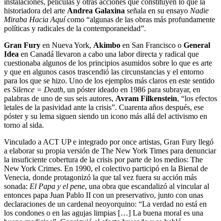
instalaciones, películas y otras acciones que constituyen lo que la
historiadora del arte
Andrea Galaxina
señala en su ensayo
Nadie
Miraba Hacia Aquí
como “algunas de las obras más profundamente
políticas y radicales de la contemporaneidad”.
Gran Fury
en Nueva York,
Akimbo
en San Francisco o
General
Idea
en Canadá llevaron a cabo una labor directa y radical que
cuestionaba algunos de los principios asumidos sobre lo que es arte
y que en algunos casos trascendió las circunstancias y el entorno
para los que se hizo. Uno de los ejemplos más claros en este sentido
es
Silence = Death
, un póster ideado en 1986 para subrayar, en
palabras de uno de sus seis autores,
Avram Filkenstein
, “los efectos
letales de la pasividad ante la crisis”. Cuarenta años después, ese
póster y su lema siguen siendo un icono más allá del activismo en
torno al sida.
Vinculado a ACT UP e integrado por once artistas, Gran Fury llegó
a elaborar su propia versión de The New York Times para denunciar
la insuficiente cobertura de la crisis por parte de los medios: The
New York Crimes. En 1990, el colectivo participó en la Bienal de
Venecia, donde protagonizó la que tal vez fuera su acción más
sonada:
El Papa y el pene
, una obra que escandalizó al vincular al
entonces papa Juan Pablo II con un preservativo, junto con unas
declaraciones de un cardenal neoyorquino: “La verdad no está en
los condones o en las agujas limpias […] La buena moral es una