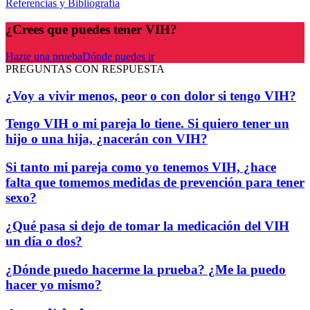
Referencias y Bibliografía
¿Crees que puedes tener VIH?
Hazte una prueba
Dónde puedes ir
PREGUNTAS CON RESPUESTA
¿Voy a vivir menos, peor o con dolor si tengo VIH?
Tengo VIH o mi pareja lo tiene. Si quiero tener un
hijo o una hija, ¿nacerán con VIH?
Si tanto mi pareja como yo tenemos VIH, ¿hace
falta que tomemos medidas de prevención para tener
sexo?
¿Qué pasa si dejo de tomar la medicación del VIH
un día o dos?
¿Dónde puedo hacerme la prueba? ¿Me la puedo
hacer yo mismo?