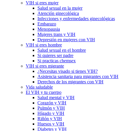
VIH si eres mujer
Salud sexual en la mujer
Atención ginecológica
Infecciones y enfermedades ginecológicas
Embarazo
Menopausia
Mujeres trans y VIH
Depresión en mujeres con VIH
VIH si eres hombre
Salud sexual en el hombre
Si quieres ser padre
Si practicas chemsex
VIH si eres migrante
¿Necesitas visado si tienes VIH?
Asistencia sanitaria para migrantes con VIH
Derechos de los migrantes con VIH
Vida saludable
El VIH y tu cuerpo
Salud mental y VIH
Corazón y VIH
Pulmón y VIH
Hígado y VIH
Riñón y VIH
Huesos y VIH
Diabetes y VIH