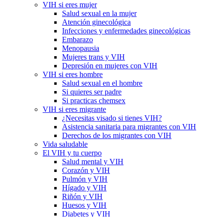
VIH si eres mujer
Salud sexual en la mujer
Atención ginecológica
Infecciones y enfermedades ginecológicas
Embarazo
Menopausia
Mujeres trans y VIH
Depresión en mujeres con VIH
VIH si eres hombre
Salud sexual en el hombre
Si quieres ser padre
Si practicas chemsex
VIH si eres migrante
¿Necesitas visado si tienes VIH?
Asistencia sanitaria para migrantes con VIH
Derechos de los migrantes con VIH
Vida saludable
El VIH y tu cuerpo
Salud mental y VIH
Corazón y VIH
Pulmón y VIH
Hígado y VIH
Riñón y VIH
Huesos y VIH
Diabetes y VIH