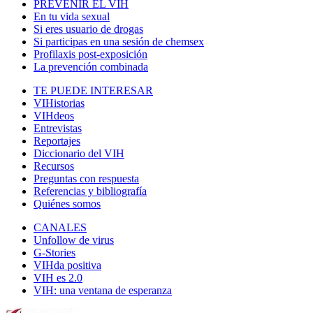
PREVENIR EL VIH
En tu vida sexual
Si eres usuario de drogas
Si participas en una sesión de chemsex
Profilaxis post-exposición
La prevención combinada
TE PUEDE INTERESAR
VIHistorias
VIHdeos
Entrevistas
Reportajes
Diccionario del VIH
Recursos
Preguntas con respuesta
Referencias y bibliografía
Quiénes somos
CANALES
Unfollow de virus
G-Stories
VIHda positiva
VIH es 2.0
VIH: una ventana de esperanza