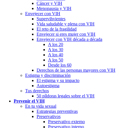
Cáncer y VIH
Menopausia y VIH
Envejecer con VIH
Supervihvientes
Vida saludable y plena con VIH
El reto de la fragilidad
Envejecer si eres mujer con VIH
Envejecer con VIH década a década
A los 20
A los 30
A los 40
A los 50
Desde los 60
Derechos de las personas mayores con VIH
Estigma y discriminación
El estigma y su impacto
Autoestigma
Tus derechos
50 píldoras legales sobre el VIH
Prevenir el VIH
En tu vida sexual
Estrategias preventivas
Preservativos
Preservativo externo
Preservativo interno