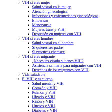
VIH si eres mujer
Salud sexual en la mujer
Atención ginecológica
Infecciones y enfermedades ginecológicas
Embarazo
Menopausia
Mujeres trans y VIH
Depresión en mujeres con VIH
VIH si eres hombre
Salud sexual en el hombre
Si quieres ser padre
Si practicas chemsex
VIH si eres migrante
¿Necesitas visado si tienes VIH?
Asistencia sanitaria para migrantes con VIH
Derechos de los migrantes con VIH
Vida saludable
El VIH y tu cuerpo
Salud mental y VIH
Corazón y VIH
Pulmón y VIH
Hígado y VIH
Riñón y VIH
Huesos y VIH
Diabetes y VIH