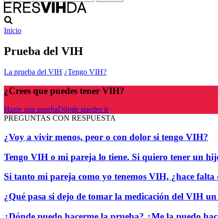
Inicio
Prueba del VIH
La prueba del VIH
¿Tengo VIH?
¿Crees que puedes tener VIH?
Hazte una prueba
Dónde puedes ir
PREGUNTAS CON RESPUESTA
¿Voy a vivir menos, peor o con dolor si tengo VIH?
Tengo VIH o mi pareja lo tiene. Si quiero tener un h
Si tanto mi pareja como yo tenemos VIH, ¿hace falta
¿Qué pasa si dejo de tomar la medicación del VIH un
¿Dónde puedo hacerme la prueba? ¿Me la puedo hac