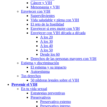
Cáncer y VIH
Menopausia y VIH
Envejecer con VIH
Supervihvientes
Vida saludable y plena con VIH
El reto de la fragilidad
Envejecer si eres mujer con VIH
Envejecer con VIH década a década
A los 20
A los 30
A los 40
A los 50
Desde los 60
Derechos de las personas mayores con VIH
Estigma y discriminación
El estigma y su impacto
Autoestigma
Tus derechos
50 píldoras legales sobre el VIH
Prevenir el VIH
En tu vida sexual
Estrategias preventivas
Preservativos
Preservativo externo
Preservativo interno