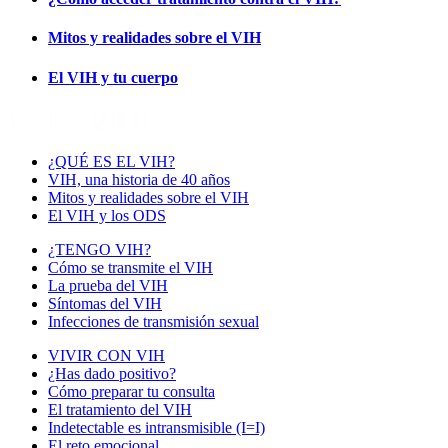
Mitos y realidades sobre el VIH
El VIH y tu cuerpo
¿QUÉ ES EL VIH?
VIH, una historia de 40 años
Mitos y realidades sobre el VIH
El VIH y los ODS
¿TENGO VIH?
Cómo se transmite el VIH
La prueba del VIH
Síntomas del VIH
Infecciones de transmisión sexual
VIVIR CON VIH
¿Has dado positivo?
Cómo preparar tu consulta
El tratamiento del VIH
Indetectable es intransmisible (I=I)
El reto emocional