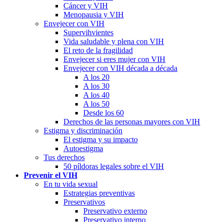
Cáncer y VIH
Menopausia y VIH
Envejecer con VIH
Supervihvientes
Vida saludable y plena con VIH
El reto de la fragilidad
Envejecer si eres mujer con VIH
Envejecer con VIH década a década
A los 20
A los 30
A los 40
A los 50
Desde los 60
Derechos de las personas mayores con VIH
Estigma y discriminación
El estigma y su impacto
Autoestigma
Tus derechos
50 píldoras legales sobre el VIH
Prevenir el VIH
En tu vida sexual
Estrategias preventivas
Preservativos
Preservativo externo
Preservativo interno