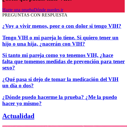
Hazte una prueba
Dónde puedes ir
PREGUNTAS CON RESPUESTA
¿Voy a vivir menos, peor o con dolor si tengo VIH?
Tengo VIH o mi pareja lo tiene. Si quiero tener un
hijo o una hija, ¿nacerán con VIH?
Si tanto mi pareja como yo tenemos VIH, ¿hace
falta que tomemos medidas de prevención para tener
sexo?
¿Qué pasa si dejo de tomar la medicación del VIH
un día o dos?
¿Dónde puedo hacerme la prueba? ¿Me la puedo
hacer yo mismo?
Actualidad