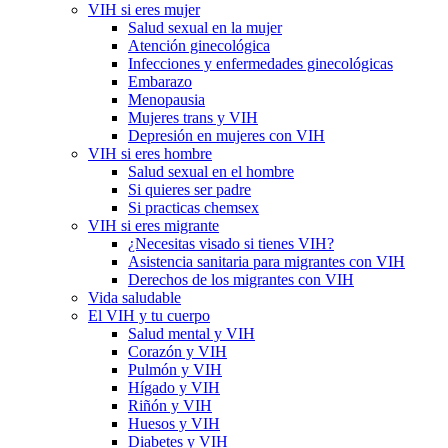
VIH si eres mujer
Salud sexual en la mujer
Atención ginecológica
Infecciones y enfermedades ginecológicas
Embarazo
Menopausia
Mujeres trans y VIH
Depresión en mujeres con VIH
VIH si eres hombre
Salud sexual en el hombre
Si quieres ser padre
Si practicas chemsex
VIH si eres migrante
¿Necesitas visado si tienes VIH?
Asistencia sanitaria para migrantes con VIH
Derechos de los migrantes con VIH
Vida saludable
El VIH y tu cuerpo
Salud mental y VIH
Corazón y VIH
Pulmón y VIH
Hígado y VIH
Riñón y VIH
Huesos y VIH
Diabetes y VIH