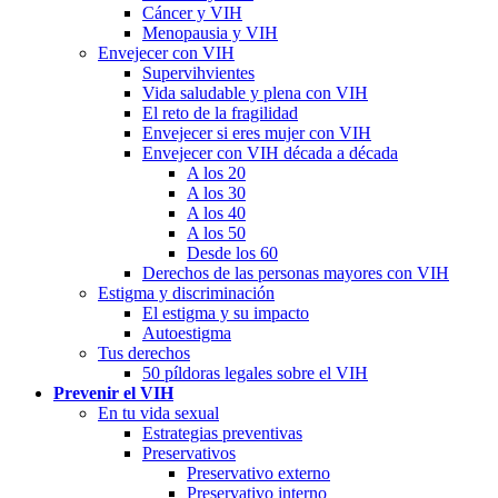
Cáncer y VIH
Menopausia y VIH
Envejecer con VIH
Supervihvientes
Vida saludable y plena con VIH
El reto de la fragilidad
Envejecer si eres mujer con VIH
Envejecer con VIH década a década
A los 20
A los 30
A los 40
A los 50
Desde los 60
Derechos de las personas mayores con VIH
Estigma y discriminación
El estigma y su impacto
Autoestigma
Tus derechos
50 píldoras legales sobre el VIH
Prevenir el VIH
En tu vida sexual
Estrategias preventivas
Preservativos
Preservativo externo
Preservativo interno