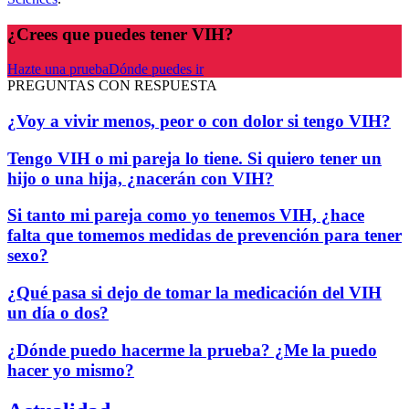
¿Crees que puedes tener VIH?
Hazte una prueba
Dónde puedes ir
PREGUNTAS CON RESPUESTA
¿Voy a vivir menos, peor o con dolor si tengo VIH?
Tengo VIH o mi pareja lo tiene. Si quiero tener un
hijo o una hija, ¿nacerán con VIH?
Si tanto mi pareja como yo tenemos VIH, ¿hace
falta que tomemos medidas de prevención para tener
sexo?
¿Qué pasa si dejo de tomar la medicación del VIH
un día o dos?
¿Dónde puedo hacerme la prueba? ¿Me la puedo
hacer yo mismo?