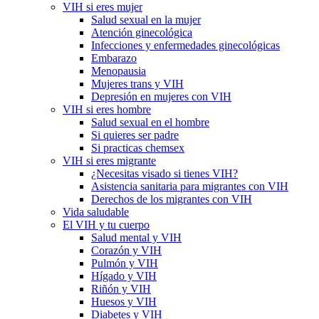
VIH si eres mujer
Salud sexual en la mujer
Atención ginecológica
Infecciones y enfermedades ginecológicas
Embarazo
Menopausia
Mujeres trans y VIH
Depresión en mujeres con VIH
VIH si eres hombre
Salud sexual en el hombre
Si quieres ser padre
Si practicas chemsex
VIH si eres migrante
¿Necesitas visado si tienes VIH?
Asistencia sanitaria para migrantes con VIH
Derechos de los migrantes con VIH
Vida saludable
El VIH y tu cuerpo
Salud mental y VIH
Corazón y VIH
Pulmón y VIH
Hígado y VIH
Riñón y VIH
Huesos y VIH
Diabetes y VIH