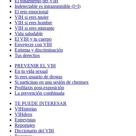
El tratamiento del VIH
Indetectable es intransmisible (I=I)
El reto emocional
VIH si eres mujer
VIH si eres hombre
VIH si eres migrante
Vida saludable
El VIH y tu cuerpo
Envejecer con VIH
Estigma y discriminación
Tus derechos
PREVENIR EL VIH
En tu vida sexual
Si eres usuario de drogas
Si participas en una sesión de chemsex
Profilaxis post-exposición
La prevención combinada
TE PUEDE INTERESAR
VIHistorias
VIHdeos
Entrevistas
Reportajes
Diccionario del VIH