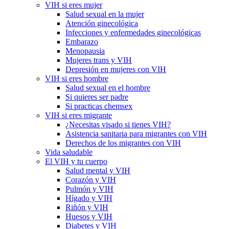
VIH si eres mujer
Salud sexual en la mujer
Atención ginecológica
Infecciones y enfermedades ginecológicas
Embarazo
Menopausia
Mujeres trans y VIH
Depresión en mujeres con VIH
VIH si eres hombre
Salud sexual en el hombre
Si quieres ser padre
Si practicas chemsex
VIH si eres migrante
¿Necesitas visado si tienes VIH?
Asistencia sanitaria para migrantes con VIH
Derechos de los migrantes con VIH
Vida saludable
El VIH y tu cuerpo
Salud mental y VIH
Corazón y VIH
Pulmón y VIH
Hígado y VIH
Riñón y VIH
Huesos y VIH
Diabetes y VIH