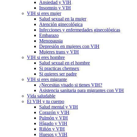
Ansiedad y VIH
Insomnio y VIH
VIH si eres mujer
Salud sexual en la mujer
Atención ginecológica
Infecciones y enfermedades ginecológicas
Embarazo
Menopausia
Depresión en mujeres con VIH
Mujeres trans y VIH
VIH si eres hombre
Salud sexual en el hombre
Si practicas chemsex
Si quieres ser padre
VIH si eres migrante
¿Necesitas visado si tienes VIH?
Asistencia sanitaria para migrantes con VIH
Vida saludable
El VIH y tu cuerpo
Salud mental y VIH
Corazón y VIH
Pulmón y VIH
Hígado y VIH
Riñón y VIH
Huesos y VIH