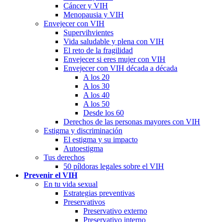
Cáncer y VIH
Menopausia y VIH
Envejecer con VIH
Supervihvientes
Vida saludable y plena con VIH
El reto de la fragilidad
Envejecer si eres mujer con VIH
Envejecer con VIH década a década
A los 20
A los 30
A los 40
A los 50
Desde los 60
Derechos de las personas mayores con VIH
Estigma y discriminación
El estigma y su impacto
Autoestigma
Tus derechos
50 píldoras legales sobre el VIH
Prevenir el VIH
En tu vida sexual
Estrategias preventivas
Preservativos
Preservativo externo
Preservativo interno