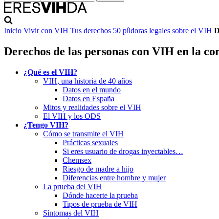
Inicio
Vivir con VIH
Tus derechos
50 píldoras legales sobre el VIH
D
Derechos de las personas con VIH en la co
¿Qué es el VIH?
VIH, una historia de 40 años
Datos en el mundo
Datos en España
Mitos y realidades sobre el VIH
El VIH y los ODS
¿Tengo VIH?
Cómo se transmite el VIH
Prácticas sexuales
Si eres usuario de drogas inyectables…
Chemsex
Riesgo de madre a hijo
Diferencias entre hombre y mujer
La prueba del VIH
Dónde hacerte la prueba
Tipos de prueba de VIH
Síntomas del VIH