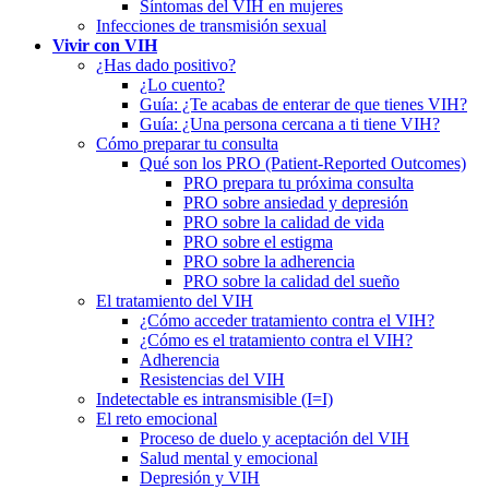
Síntomas del VIH en mujeres
Infecciones de transmisión sexual
Vivir con VIH
¿Has dado positivo?
¿Lo cuento?
Guía: ¿Te acabas de enterar de que tienes VIH?
Guía: ¿Una persona cercana a ti tiene VIH?
Cómo preparar tu consulta
Qué son los PRO (Patient-Reported Outcomes)
PRO prepara tu próxima consulta
PRO sobre ansiedad y depresión
PRO sobre la calidad de vida
PRO sobre el estigma
PRO sobre la adherencia
PRO sobre la calidad del sueño
El tratamiento del VIH
¿Cómo acceder tratamiento contra el VIH?
¿Cómo es el tratamiento contra el VIH?
Adherencia
Resistencias del VIH
Indetectable es intransmisible (I=I)
El reto emocional
Proceso de duelo y aceptación del VIH
Salud mental y emocional
Depresión y VIH