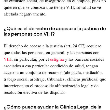
de exclusión social, de inseguridad en el empleo, pues no
VIH si eres mujer
La prevención combinada
GUÍAS
Espermicidas
Circuncisión
PRO sobre el estigma
Resistencias del VIH
quieren que se conozca que tienen VIH, su salud se ve
Salud mental y emocional
Salud sexual en la mujer
Qué es la prevención combinada
VIH si eres hombre
QUIÉNES SOMOS
afectada negativamente.
PRO sobre la adherencia
Tratamiento como prevención
Depresión y VIH
Atención ginecológica
Características de la prevención combinada
Salud sexual en el hombre
VIH si eres migrante
PRO sobre la calidad del sueño
Ansiedad y VIH
Infecciones y enfermedades ginecológicas
¿Qué es el derecho de acceso a la justicia de
Si quieres ser padre
¿Necesitas visado si tienes VIH?
Vida saludable
DICCIONARIO DEL VIH
las personas con VIH?
Insomnio y VIH
Embarazo
Si practicas chemsex
Asistencia sanitaria para migrantes con VIH
RECURSOS
El VIH y tu cuerpo
El derecho de acceso a la justicia (art. 24 CE) requiere
Menopausia
Derechos de los migrantes con VIH
que todas las personas, en general, y las personas con
Salud mental y VIH
PREGUNTAS CON RESPUESTA
Envejecer con VIH
Mujeres trans y VIH
VIH
, en particular, por el
estigma
y las barreras sociales
Corazón y VIH
REFERENCIAS Y BIBLIOGRAFÍA
Supervihvientes
Estigma y discriminación
asociados a esa particular condición de salud, tengan
Depresión en mujeres con VIH
Pulmón y VIH
acceso a un conjunto de recursos (abogacía, mediación,
Vida saludable y plena con VIH
El estigma y su impacto
Tus derechos
trabajo social, arbitraje, tribunales, clínicas jurídicas) que
Hígado y VIH
El reto de la fragilidad
Autoestigma
50 píldoras legales sobre el VIH
intervienen en el proceso de alfabetización legal y de
Riñón y VIH
Envejecer si eres mujer con VIH
resolución efectiva de las disputas.
Huesos y VIH
Envejecer con VIH década a década
¿Cómo puede ayudar la Clínica Legal de la
Diabetes y VIH
A los 20
Derechos de las personas mayores con VIH