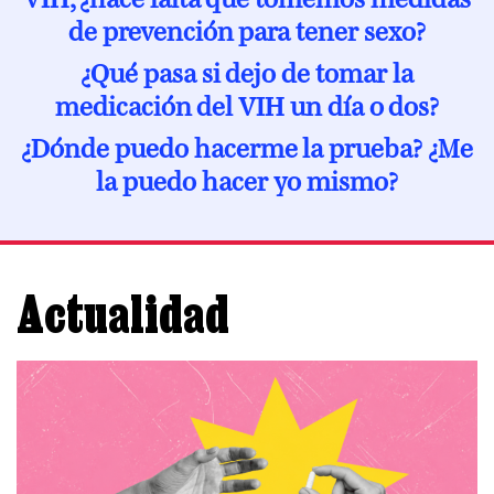
de prevención para tener sexo?
A los 30
Cáncer y VIH
¿Qué pasa si dejo de tomar la
A los 40
Menopausia y VIH
medicación del VIH un día o dos?
A los 50
¿Dónde puedo hacerme la prueba? ¿Me
Desde los 60
la puedo hacer yo mismo?
Actualidad