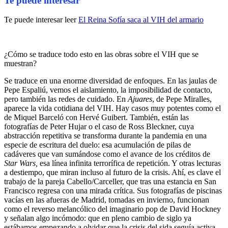
Te puede interesar
Te puede interesar leer
El Reina Sofía saca al VIH del armario
¿Cómo se traduce todo esto en las obras sobre el VIH que se
muestran?
Se traduce en una enorme diversidad de enfoques. En las jaulas de
Pepe Espaliú, vemos el aislamiento, la imposibilidad de contacto,
pero también las redes de cuidado. En
Ajuares
, de Pepe Miralles,
aparece la vida cotidiana del VIH. Hay casos muy potentes como el
de Miquel Barceló con Hervé Guibert. También, están las
fotografías de Peter Hujar o el caso de Ross Bleckner, cuya
abstracción repetitiva se transforma durante la pandemia en una
especie de escritura del duelo: esa acumulación de pilas de
cadáveres que van sumándose como el avance de los créditos de
Star Wars,
esa línea infinita terrorífica de repetición. Y otras lecturas
a destiempo, que miran incluso al futuro de la crisis. Ahí, es clave el
trabajo de la pareja Cabello/Carceller, que tras una estancia en San
Francisco regresa con una mirada crítica. Sus fotografías de piscinas
vacías en las afueras de Madrid, tomadas en invierno, funcionan
como el reverso melancólico del imaginario pop de David Hockney
y señalan algo incómodo: que en pleno cambio de siglo ya
estábamos empezando a olvidar que la crisis del sida seguía activa.