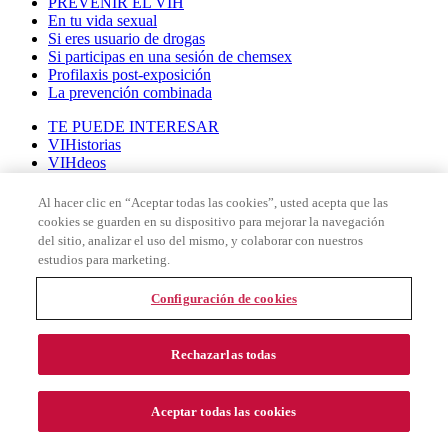
PREVENIR EL VIH
En tu vida sexual
Si eres usuario de drogas
Si participas en una sesión de chemsex
Profilaxis post-exposición
La prevención combinada
TE PUEDE INTERESAR
VIHistorias
VIHdeos
Entrevistas
Reportajes
Al hacer clic en “Aceptar todas las cookies”, usted acepta que las
Diccionario del VIH
cookies se guarden en su dispositivo para mejorar la navegación
Recursos
del sitio, analizar el uso del mismo, y colaborar con nuestros
Preguntas con respuesta
estudios para marketing.
Referencias y bibliografía
Quiénes somos
Configuración de cookies
CANALES
Unfollow de virus
Rechazarlas todas
G-Stories
VIHda positiva
VIH es 2.0
VIH: una ventana de esperanza
Aceptar todas las cookies