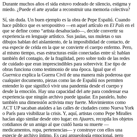
Durante muchos años el sida estuvo rodeado de silencio, estigma y
miedo. ¿Puede el arte ayudar a reconstruir una memoria colectiva?
Sí, sin duda. Un buen ejemplo es la obra de Pepe Espaliú. Cuando
hace público que es seropositivo —en aquel artículo en
El País
en el
que se define como “artista desahuciado—, decide convertir su
experiencia en lenguaje artístico. Sus jaulas, sus muletas o sus
dibujos hablan del aislamiento, de la imposibilidad de contacto, de
esa especie de celda en la que se convierte el cuerpo enfermo. Pero,
al mismo tiempo, esas estructuras están conectadas entre sí: hablan
también del contagio, de la fragilidad, pero sobre todo de las redes
de cuidado que eran imprescindibles para sobrevivir. Ese tipo de
obras funciona como testimonio de una época. Igual que el
Guernica
explica la Guerra Civil de una manera más poderosa que
cualquier documento, piezas como las de Espaliú nos permiten
entender lo que significó vivir una pandemia desde el cuerpo y
desde la emoción. Hay una capacidad del arte para condensar esa
experiencia que ningún archivo puede igualar. En paralelo, hubo
también una dimensión activista muy fuerte. Movimientos como
ACT UP sacaban ataúdes a las calles de ciudades como Nueva York
o París para visibilizar la crisis. Y, aquí, artistas como Pepe Miralles
hacían algo similar desde otro lugar: en
Ajuares
, recopila los objetos
cotidianos de un amigo al que cuidó hasta su muerte —
medicamentos, ropa, pertenencias— y construye con ellos una
especie de archivo íntimo. Es casi arqueología emocional, pero