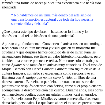
también una forma de hacer pública una experiencia que había sido
silenciada.
“ No hablamos de un tema más dentro del arte sino de
una transformación estructural que todavía hoy necesita
ser entendida y debatida”
¿Qué aporta este tipo de obras —basadas en lo íntimo y lo
doméstico— al relato histórico de una pandemia?
Aportan algo fundamental. Convierten al artista casi en un etnólogo.
Recuperan una cultura material y visual que en su momento fue
cotidiana y que después hemos decidido dejar de mirar. Para las
generaciones futuras, eso tiene un valor histórico incalculable, pero
también una enorme potencia estética. No ocurre solo en trabajos
como
Ajuares
sino también en artistas muy conocidos. Es el caso de
Miquel Barceló con Hervé Guibert. Guibert, una figura clave de la
cultura francesa, convirtió su experiencia como seropositivo en
literatura con
Al amigo que no me salvó la vida
, un libro de una
dureza extrema. Barceló, en paralelo, lo retrata en una serie de
pinturas que después deteriora con ácidos, como si el propio cuadro
acompañara la descomposición del cuerpo. Durante años, esas obras
permanecieron ocultas, como materiales íntimos, casi enterrados.
Tanto Barceló como Pepe Miralles evitaron comercializarlas: eran
demasiado personales. Lo que hace ahora el museo es precisamente