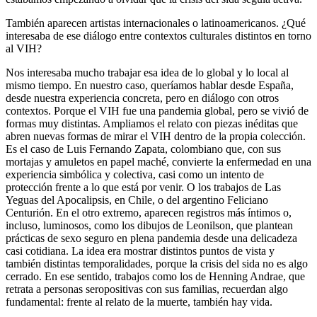
También aparecen artistas internacionales o latinoamericanos. ¿Qué
interesaba de ese diálogo entre contextos culturales distintos en torno
al VIH?
Nos interesaba mucho trabajar esa idea de lo global y lo local al
mismo tiempo. En nuestro caso, queríamos hablar desde España,
desde nuestra experiencia concreta, pero en diálogo con otros
contextos. Porque el VIH fue una pandemia global, pero se vivió de
formas muy distintas. Ampliamos el relato con piezas inéditas que
abren nuevas formas de mirar el VIH dentro de la propia colección.
Es el caso de Luis Fernando Zapata, colombiano que, con sus
mortajas y amuletos en papel maché, convierte la enfermedad en una
experiencia simbólica y colectiva, casi como un intento de
protección frente a lo que está por venir. O los trabajos de Las
Yeguas del Apocalipsis, en Chile, o del argentino Feliciano
Centurión. En el otro extremo, aparecen registros más íntimos o,
incluso, luminosos, como los dibujos de Leonilson, que plantean
prácticas de sexo seguro en plena pandemia desde una delicadeza
casi cotidiana. La idea era mostrar distintos puntos de vista y
también distintas temporalidades, porque la crisis del sida no es algo
cerrado. En ese sentido, trabajos como los de Henning Andrae, que
retrata a personas seropositivas con sus familias, recuerdan algo
fundamental: frente al relato de la muerte, también hay vida.