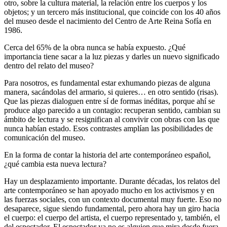
otro, sobre la cultura material, la relación entre los cuerpos y los
objetos; y un tercero más institucional, que coincide con los 40 años
del museo desde el nacimiento del Centro de Arte Reina Sofía en
1986.
Cerca del 65% de la obra nunca se había expuesto. ¿Qué
importancia tiene sacar a la luz piezas y darles un nuevo significado
dentro del relato del museo?
Para nosotros, es fundamental estar exhumando piezas de alguna
manera, sacándolas del armario, si quieres… en otro sentido (risas).
Que las piezas dialoguen entre sí de formas inéditas, porque ahí se
produce algo parecido a un contagio: recuperan sentido, cambian su
ámbito de lectura y se resignifican al convivir con obras con las que
nunca habían estado. Esos contrastes amplían las posibilidades de
comunicación del museo.
En la forma de contar la historia del arte contemporáneo español,
¿qué cambia esta nueva lectura?
Hay un desplazamiento importante. Durante décadas, los relatos del
arte contemporáneo se han apoyado mucho en los activismos y en
las fuerzas sociales, con un contexto documental muy fuerte. Eso no
desaparece, sigue siendo fundamental, pero ahora hay un giro hacia
el cuerpo: el cuerpo del artista, el cuerpo representado y, también, el
del espectador. El espectador ya no es alguien que mira desde fuera,