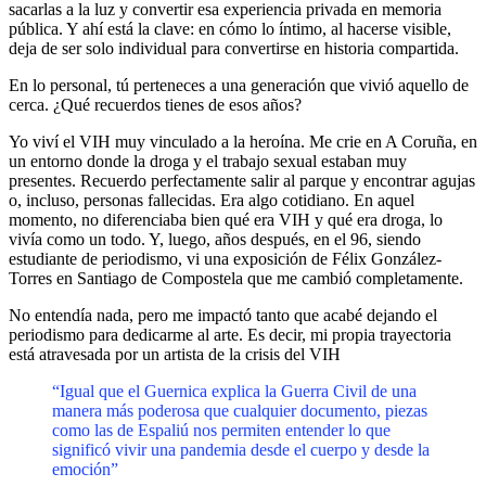
sacarlas a la luz y convertir esa experiencia privada en memoria
pública. Y ahí está la clave: en cómo lo íntimo, al hacerse visible,
deja de ser solo individual para convertirse en historia compartida.
En lo personal, tú perteneces a una generación que vivió aquello de
cerca. ¿Qué recuerdos tienes de esos años?
Yo viví el VIH muy vinculado a la heroína. Me crie en A Coruña, en
un entorno donde la droga y el trabajo sexual estaban muy
presentes. Recuerdo perfectamente salir al parque y encontrar agujas
o, incluso, personas fallecidas. Era algo cotidiano. En aquel
momento, no diferenciaba bien qué era VIH y qué era droga, lo
vivía como un todo. Y, luego, años después, en el 96, siendo
estudiante de periodismo, vi una exposición de Félix González-
Torres en Santiago de Compostela que me cambió completamente.
No entendía nada, pero me impactó tanto que acabé dejando el
periodismo para dedicarme al arte. Es decir, mi propia trayectoria
está atravesada por un artista de la crisis del VIH
“Igual que el Guernica explica la Guerra Civil de una
manera más poderosa que cualquier documento, piezas
como las de Espaliú nos permiten entender lo que
significó vivir una pandemia desde el cuerpo y desde la
emoción”