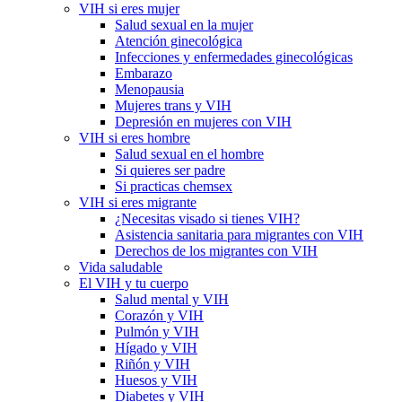
VIH si eres mujer
Salud sexual en la mujer
Atención ginecológica
Infecciones y enfermedades ginecológicas
Embarazo
Menopausia
Mujeres trans y VIH
Depresión en mujeres con VIH
VIH si eres hombre
Salud sexual en el hombre
Si quieres ser padre
Si practicas chemsex
VIH si eres migrante
¿Necesitas visado si tienes VIH?
Asistencia sanitaria para migrantes con VIH
Derechos de los migrantes con VIH
Vida saludable
El VIH y tu cuerpo
Salud mental y VIH
Corazón y VIH
Pulmón y VIH
Hígado y VIH
Riñón y VIH
Huesos y VIH
Diabetes y VIH