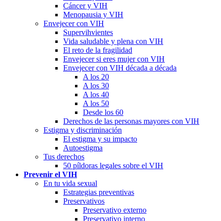
Cáncer y VIH
Menopausia y VIH
Envejecer con VIH
Supervihvientes
Vida saludable y plena con VIH
El reto de la fragilidad
Envejecer si eres mujer con VIH
Envejecer con VIH década a década
A los 20
A los 30
A los 40
A los 50
Desde los 60
Derechos de las personas mayores con VIH
Estigma y discriminación
El estigma y su impacto
Autoestigma
Tus derechos
50 píldoras legales sobre el VIH
Prevenir el VIH
En tu vida sexual
Estrategias preventivas
Preservativos
Preservativo externo
Preservativo interno