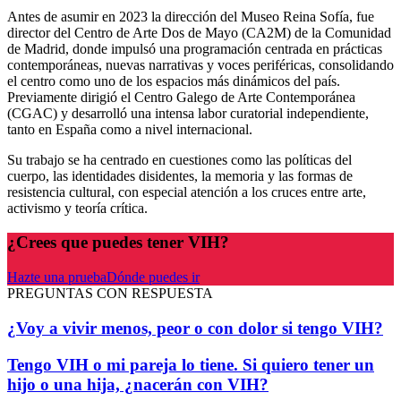
Antes de asumir en 2023 la dirección del Museo Reina Sofía, fue
director del Centro de Arte Dos de Mayo (CA2M) de la Comunidad
de Madrid, donde impulsó una programación centrada en prácticas
contemporáneas, nuevas narrativas y voces periféricas, consolidando
el centro como uno de los espacios más dinámicos del país.
Previamente dirigió el Centro Galego de Arte Contemporánea
(CGAC) y desarrolló una intensa labor curatorial independiente,
tanto en España como a nivel internacional.
Su trabajo se ha centrado en cuestiones como las políticas del
cuerpo, las identidades disidentes, la memoria y las formas de
resistencia cultural, con especial atención a los cruces entre arte,
activismo y teoría crítica.
¿Crees que puedes tener VIH?
Hazte una prueba
Dónde puedes ir
PREGUNTAS CON RESPUESTA
¿Voy a vivir menos, peor o con dolor si tengo VIH?
Tengo VIH o mi pareja lo tiene. Si quiero tener un
hijo o una hija, ¿nacerán con VIH?