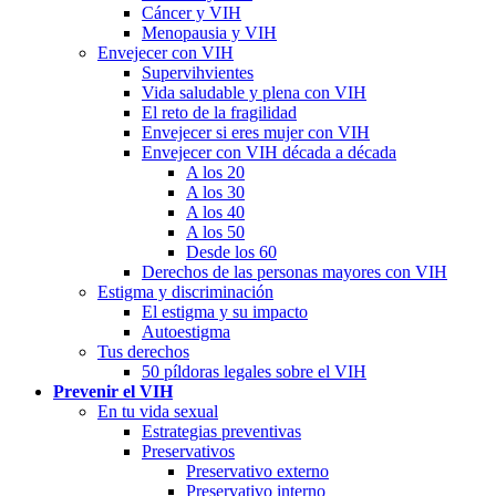
Cáncer y VIH
Menopausia y VIH
Envejecer con VIH
Supervihvientes
Vida saludable y plena con VIH
El reto de la fragilidad
Envejecer si eres mujer con VIH
Envejecer con VIH década a década
A los 20
A los 30
A los 40
A los 50
Desde los 60
Derechos de las personas mayores con VIH
Estigma y discriminación
El estigma y su impacto
Autoestigma
Tus derechos
50 píldoras legales sobre el VIH
Prevenir el VIH
En tu vida sexual
Estrategias preventivas
Preservativos
Preservativo externo
Preservativo interno