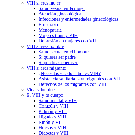
VIH si eres mujer
Salud sexual en la mujer
Atención ginecológica
Infecciones y enfermedades ginecológicas
Embarazo
Menopausia
Mujeres trans y VIH
Depresión en mujeres con VIH
VIH si eres hombre
Salud sexual en el hombre
Si quieres ser padre
Si practicas chemsex
VIH si eres migrante
¿Necesitas visado si tienes VIH?
Asistencia sanitaria para migrantes con VIH
Derechos de los migrantes con VIH
Vida saludable
El VIH y tu cuerpo
Salud mental y VIH
Corazón y VIH
Pulmón y VIH
Hígado y VIH
Riñón y VIH
Huesos y VIH
Diabetes y VIH