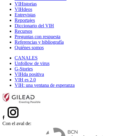
VIHistorias
VIHdeos
Entrevistas
Reportajes
Diccionario del VIH
Recursos
Preguntas con respuesta
Referencias y bibliografía
Quiénes somos
CANALES
Unfollow de virus
G-Stories
VIHda positiva
VIH es 2.0
VIH: una ventana de esperanza
Con el aval de: