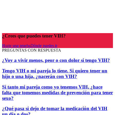
¿Crees que puedes tener VIH?
Hazte una prueba
Dónde puedes ir
PREGUNTAS CON RESPUESTA
¿Voy a vivir menos, peor o con dolor si tengo VIH?
Tengo VIH o mi pareja lo tiene. Si quiero tener un
hijo o una hija, ¿nacerán con VIH?
Si tanto mi pareja como yo tenemos VIH, ¿hace
falta que tomemos medidas de prevención para tener
sexo?
¿Qué pasa si dejo de tomar la medicación del VIH
un día o dos?