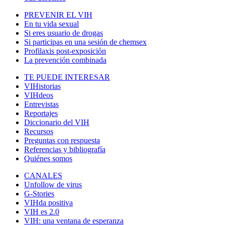
PREVENIR EL VIH
En tu vida sexual
Si eres usuario de drogas
Si participas en una sesión de chemsex
Profilaxis post-exposición
La prevención combinada
TE PUEDE INTERESAR
VIHistorias
VIHdeos
Entrevistas
Reportajes
Diccionario del VIH
Recursos
Preguntas con respuesta
Referencias y bibliografía
Quiénes somos
CANALES
Unfollow de virus
G-Stories
VIHda positiva
VIH es 2.0
VIH: una ventana de esperanza