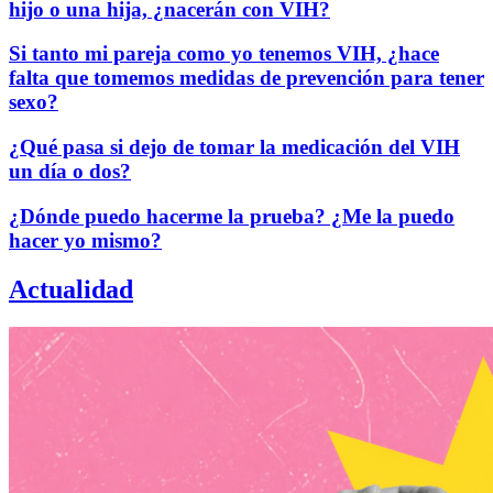
hijo o una hija, ¿nacerán con VIH?
Si tanto mi pareja como yo tenemos VIH, ¿hace
falta que tomemos medidas de prevención para tener
sexo?
¿Qué pasa si dejo de tomar la medicación del VIH
un día o dos?
¿Dónde puedo hacerme la prueba? ¿Me la puedo
hacer yo mismo?
Actualidad