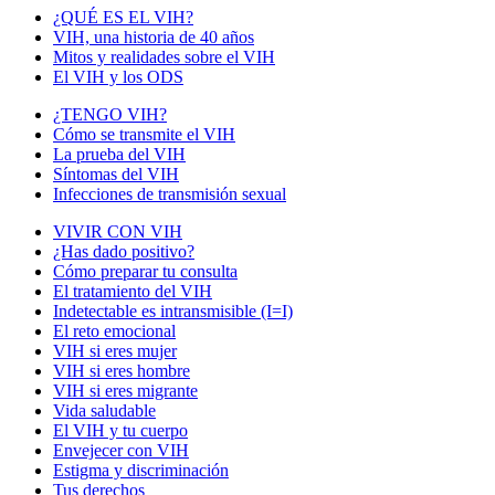
¿QUÉ ES EL VIH?
VIH, una historia de 40 años
Mitos y realidades sobre el VIH
El VIH y los ODS
¿TENGO VIH?
Cómo se transmite el VIH
La prueba del VIH
Síntomas del VIH
Infecciones de transmisión sexual
VIVIR CON VIH
¿Has dado positivo?
Cómo preparar tu consulta
El tratamiento del VIH
Indetectable es intransmisible (I=I)
El reto emocional
VIH si eres mujer
VIH si eres hombre
VIH si eres migrante
Vida saludable
El VIH y tu cuerpo
Envejecer con VIH
Estigma y discriminación
Tus derechos