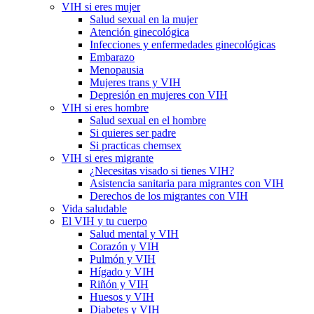
VIH si eres mujer
Salud sexual en la mujer
Atención ginecológica
Infecciones y enfermedades ginecológicas
Embarazo
Menopausia
Mujeres trans y VIH
Depresión en mujeres con VIH
VIH si eres hombre
Salud sexual en el hombre
Si quieres ser padre
Si practicas chemsex
VIH si eres migrante
¿Necesitas visado si tienes VIH?
Asistencia sanitaria para migrantes con VIH
Derechos de los migrantes con VIH
Vida saludable
El VIH y tu cuerpo
Salud mental y VIH
Corazón y VIH
Pulmón y VIH
Hígado y VIH
Riñón y VIH
Huesos y VIH
Diabetes y VIH