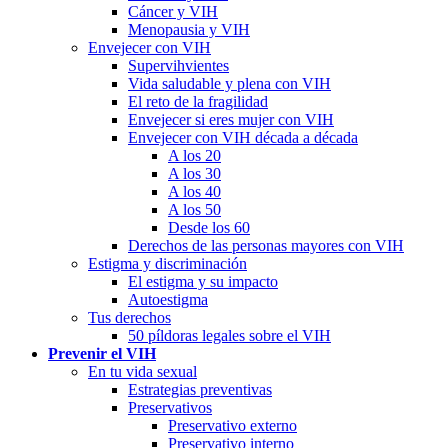
Cáncer y VIH
Menopausia y VIH
Envejecer con VIH
Supervihvientes
Vida saludable y plena con VIH
El reto de la fragilidad
Envejecer si eres mujer con VIH
Envejecer con VIH década a década
A los 20
A los 30
A los 40
A los 50
Desde los 60
Derechos de las personas mayores con VIH
Estigma y discriminación
El estigma y su impacto
Autoestigma
Tus derechos
50 píldoras legales sobre el VIH
Prevenir el VIH
En tu vida sexual
Estrategias preventivas
Preservativos
Preservativo externo
Preservativo interno