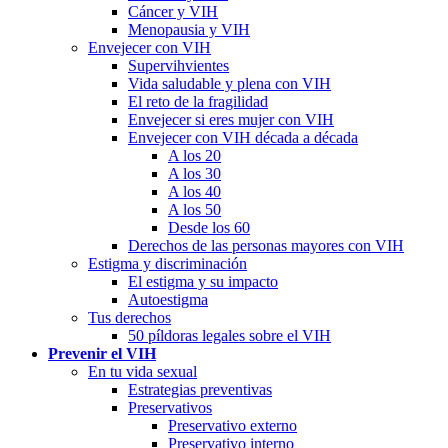
Cáncer y VIH
Menopausia y VIH
Envejecer con VIH
Supervihvientes
Vida saludable y plena con VIH
El reto de la fragilidad
Envejecer si eres mujer con VIH
Envejecer con VIH década a década
A los 20
A los 30
A los 40
A los 50
Desde los 60
Derechos de las personas mayores con VIH
Estigma y discriminación
El estigma y su impacto
Autoestigma
Tus derechos
50 píldoras legales sobre el VIH
Prevenir el VIH
En tu vida sexual
Estrategias preventivas
Preservativos
Preservativo externo
Preservativo interno