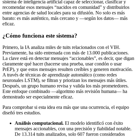
sistema de inteligencia artificial capaz de seleccionar, clasificar y
recomendar esos mensajes “nacidos en comunidad” y distribuirlos
entre agencias de salud locales para su difusión. No solo es más
barato: es más auténtico, más cercano y —según los datos— más
eficaz.
¿Cómo funciona este sistema?
Primero, la IA analiza miles de tuits relacionados con el VIH.
Previamente, ha sido entrenada con más de 13.000 publicaciones.
La clave está en detectar mensajes “accionables”, es decir, que digan
claramente qué hacer (hacerse una prueba, usar condón o usar
PrEP), y que estos mensajes resulten creíbles y generen motivación.
A través de técnicas de aprendizaje automático (como redes
neuronales LSTM), se filtran y priorizan los mensajes más útiles.
Después, un grupo humano revisa y valida los más prometedores.
Este enfoque combinado —algoritmo más revisión humana— ha
demostrado ser especialmente eficaz.
Para comprobar si esta idea era más que una ocurrencia, el equipo
diseñó tres estudios.
Análisis computacional.
El modelo identificó con éxito
mensajes accionables, con una precisión y fiabilidad notable.
De 13.314 tuits analizados, solo 607 fueron considerados