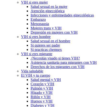
VIH si eres mujer
Salud sexual en la mujer
Atención ginecológica
Infecciones y enfermedades ginecológicas
Embarazo
Menopausia
Mujeres trans y VIH
Depresión en mujeres con VIH
VIH si eres hombre
Salud sexual en el hombre
Si quieres ser padre
Si practicas chemsex
VIH si eres migrante
¿Necesitas visado si tienes VIH?
Asistencia sanitaria para migrantes con VIH
Derechos de los migrantes con VIH
Vida saludable
El VIH y tu cuerpo
Salud mental y VIH
Corazón y VIH
Pulmón y VIH
Hígado y VIH
Riñón y VIH
Huesos y VIH
Diabetes y VIH