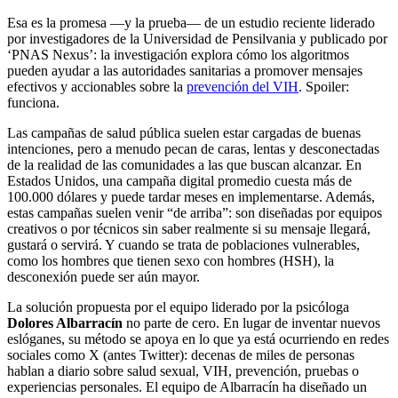
Esa es la promesa —y la prueba— de un estudio reciente liderado
por investigadores de la Universidad de Pensilvania y publicado por
‘PNAS Nexus’: la investigación explora cómo los algoritmos
pueden ayudar a las autoridades sanitarias a promover mensajes
efectivos y accionables sobre la
prevención del VIH
. Spoiler:
funciona.
Las campañas de salud pública suelen estar cargadas de buenas
intenciones, pero a menudo pecan de caras, lentas y desconectadas
de la realidad de las comunidades a las que buscan alcanzar. En
Estados Unidos, una campaña digital promedio cuesta más de
100.000 dólares y puede tardar meses en implementarse. Además,
estas campañas suelen venir “de arriba”: son diseñadas por equipos
creativos o por técnicos sin saber realmente si su mensaje llegará,
gustará o servirá. Y cuando se trata de poblaciones vulnerables,
como los hombres que tienen sexo con hombres (HSH), la
desconexión puede ser aún mayor.
La solución propuesta por el equipo liderado por la psicóloga
Dolores Albarracín
no parte de cero. En lugar de inventar nuevos
eslóganes, su método se apoya en lo que ya está ocurriendo en redes
sociales como X (antes Twitter): decenas de miles de personas
hablan a diario sobre salud sexual, VIH, prevención, pruebas o
experiencias personales. El equipo de Albarracín ha diseñado un