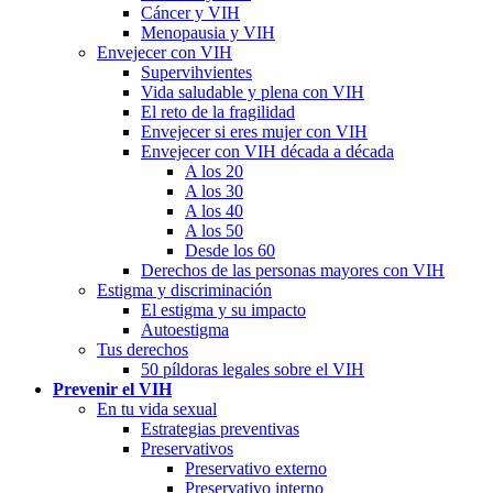
Cáncer y VIH
Menopausia y VIH
Envejecer con VIH
Supervihvientes
Vida saludable y plena con VIH
El reto de la fragilidad
Envejecer si eres mujer con VIH
Envejecer con VIH década a década
A los 20
A los 30
A los 40
A los 50
Desde los 60
Derechos de las personas mayores con VIH
Estigma y discriminación
El estigma y su impacto
Autoestigma
Tus derechos
50 píldoras legales sobre el VIH
Prevenir el VIH
En tu vida sexual
Estrategias preventivas
Preservativos
Preservativo externo
Preservativo interno