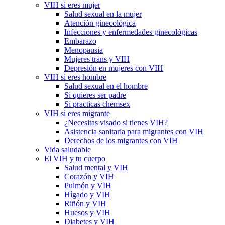
VIH si eres mujer
Salud sexual en la mujer
Atención ginecológica
Infecciones y enfermedades ginecológicas
Embarazo
Menopausia
Mujeres trans y VIH
Depresión en mujeres con VIH
VIH si eres hombre
Salud sexual en el hombre
Si quieres ser padre
Si practicas chemsex
VIH si eres migrante
¿Necesitas visado si tienes VIH?
Asistencia sanitaria para migrantes con VIH
Derechos de los migrantes con VIH
Vida saludable
El VIH y tu cuerpo
Salud mental y VIH
Corazón y VIH
Pulmón y VIH
Hígado y VIH
Riñón y VIH
Huesos y VIH
Diabetes y VIH