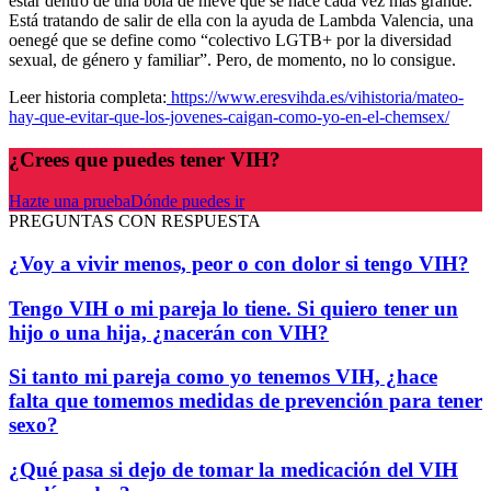
estar dentro de una bola de nieve que se hace cada vez más grande.
Está tratando de salir de ella con la ayuda de Lambda Valencia, una
oenegé que se define como “colectivo LGTB+ por la diversidad
sexual, de género y familiar”. Pero, de momento, no lo consigue.
Leer historia completa:
https://www.eresvihda.es/vihistoria/mateo-
hay-que-evitar-que-los-jovenes-caigan-como-yo-en-el-chemsex/
¿Crees que puedes tener VIH?
Hazte una prueba
Dónde puedes ir
PREGUNTAS CON RESPUESTA
¿Voy a vivir menos, peor o con dolor si tengo VIH?
Tengo VIH o mi pareja lo tiene. Si quiero tener un
hijo o una hija, ¿nacerán con VIH?
Si tanto mi pareja como yo tenemos VIH, ¿hace
falta que tomemos medidas de prevención para tener
sexo?
¿Qué pasa si dejo de tomar la medicación del VIH