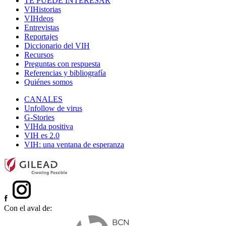
TE PUEDE INTERESAR
VIHistorias
VIHdeos
Entrevistas
Reportajes
Diccionario del VIH
Recursos
Preguntas con respuesta
Referencias y bibliografía
Quiénes somos
CANALES
Unfollow de virus
G-Stories
VIHda positiva
VIH es 2.0
VIH: una ventana de esperanza
Con el aval de: