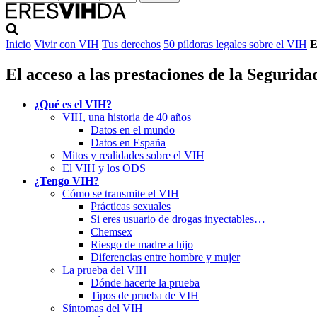
Inicio
Vivir con VIH
Tus derechos
50 píldoras legales sobre el VIH
E
El acceso a las prestaciones de la Segurid
¿Qué es el VIH?
VIH, una historia de 40 años
Datos en el mundo
Datos en España
Mitos y realidades sobre el VIH
El VIH y los ODS
¿Tengo VIH?
Cómo se transmite el VIH
Prácticas sexuales
Si eres usuario de drogas inyectables…
Chemsex
Riesgo de madre a hijo
Diferencias entre hombre y mujer
La prueba del VIH
Dónde hacerte la prueba
Tipos de prueba de VIH
Síntomas del VIH