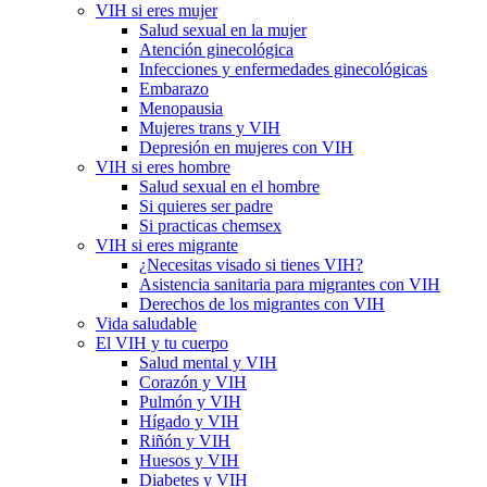
VIH si eres mujer
Salud sexual en la mujer
Atención ginecológica
Infecciones y enfermedades ginecológicas
Embarazo
Menopausia
Mujeres trans y VIH
Depresión en mujeres con VIH
VIH si eres hombre
Salud sexual en el hombre
Si quieres ser padre
Si practicas chemsex
VIH si eres migrante
¿Necesitas visado si tienes VIH?
Asistencia sanitaria para migrantes con VIH
Derechos de los migrantes con VIH
Vida saludable
El VIH y tu cuerpo
Salud mental y VIH
Corazón y VIH
Pulmón y VIH
Hígado y VIH
Riñón y VIH
Huesos y VIH
Diabetes y VIH