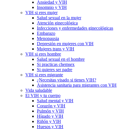
Ansiedad y VIH
Insomnio y VIH
VIH si eres mujer
Salud sexual en la mujer
Atención ginecológica
Infecciones y enfermedades ginecológicas
Embarazo
Menopausia
Depresión en mujeres con VIH
Mujeres trans y VIH
VIH si eres hombre
Salud sexual en el hombre
Si practicas chemsex
Si quieres ser padre
VIH si eres migrante
¿Necesitas visado si tienes VIH?
Asistencia sanitaria para migrantes con VIH
Vida saludable
El VIH y tu cuerpo
Salud mental y VIH
Corazón y VIH
Pulmón y VIH
Hígado y VIH
Riñón y VIH
Huesos y VIH