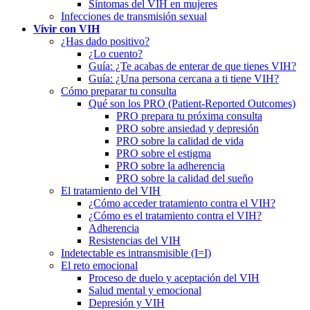
Síntomas del VIH en mujeres
Infecciones de transmisión sexual
Vivir con VIH
¿Has dado positivo?
¿Lo cuento?
Guía: ¿Te acabas de enterar de que tienes VIH?
Guía: ¿Una persona cercana a ti tiene VIH?
Cómo preparar tu consulta
Qué son los PRO (Patient-Reported Outcomes)
PRO prepara tu próxima consulta
PRO sobre ansiedad y depresión
PRO sobre la calidad de vida
PRO sobre el estigma
PRO sobre la adherencia
PRO sobre la calidad del sueño
El tratamiento del VIH
¿Cómo acceder tratamiento contra el VIH?
¿Cómo es el tratamiento contra el VIH?
Adherencia
Resistencias del VIH
Indetectable es intransmisible (I=I)
El reto emocional
Proceso de duelo y aceptación del VIH
Salud mental y emocional
Depresión y VIH