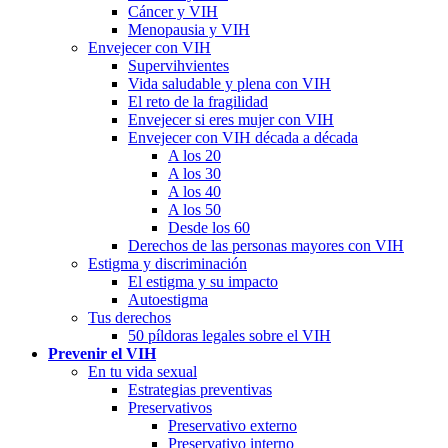
Cáncer y VIH
Menopausia y VIH
Envejecer con VIH
Supervihvientes
Vida saludable y plena con VIH
El reto de la fragilidad
Envejecer si eres mujer con VIH
Envejecer con VIH década a década
A los 20
A los 30
A los 40
A los 50
Desde los 60
Derechos de las personas mayores con VIH
Estigma y discriminación
El estigma y su impacto
Autoestigma
Tus derechos
50 píldoras legales sobre el VIH
Prevenir el VIH
En tu vida sexual
Estrategias preventivas
Preservativos
Preservativo externo
Preservativo interno