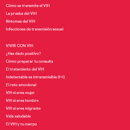
Cómo se transmite el VIH
Cáncer y VIH
A los 30
La prueba del VIH
A los 40
Menopausia y VIH
Síntomas del VIH
A los 50
Infecciones de transmisión sexual
Desde los 60
VIVIR CON VIH
¿Has dado positivo?
Cómo preparar tu consulta
El tratamiento del VIH
Indetectable es intransmisible (I=I)
El reto emocional
VIH si eres mujer
VIH si eres hombre
VIH si eres migrante
Vida saludable
El VIH y tu cuerpo