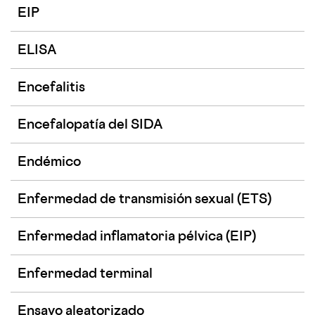
EIP
Cáncer y VIH
A los 30
A los 40
Menopausia y VIH
ELISA
A los 50
Encefalitis
Desde los 60
Encefalopatía del SIDA
Endémico
Enfermedad de transmisión sexual (ETS)
Enfermedad inflamatoria pélvica (EIP)
Enfermedad terminal
Ensayo aleatorizado