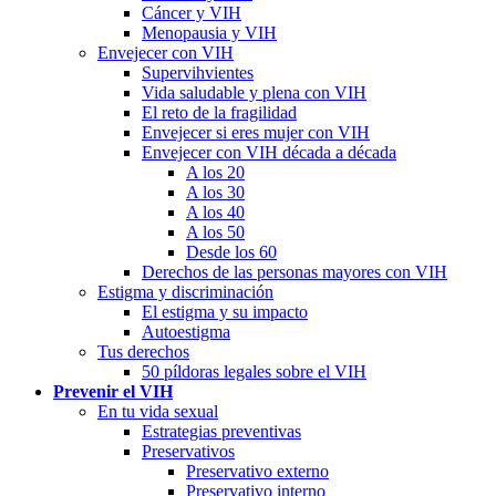
Cáncer y VIH
Menopausia y VIH
Envejecer con VIH
Supervihvientes
Vida saludable y plena con VIH
El reto de la fragilidad
Envejecer si eres mujer con VIH
Envejecer con VIH década a década
A los 20
A los 30
A los 40
A los 50
Desde los 60
Derechos de las personas mayores con VIH
Estigma y discriminación
El estigma y su impacto
Autoestigma
Tus derechos
50 píldoras legales sobre el VIH
Prevenir el VIH
En tu vida sexual
Estrategias preventivas
Preservativos
Preservativo externo
Preservativo interno