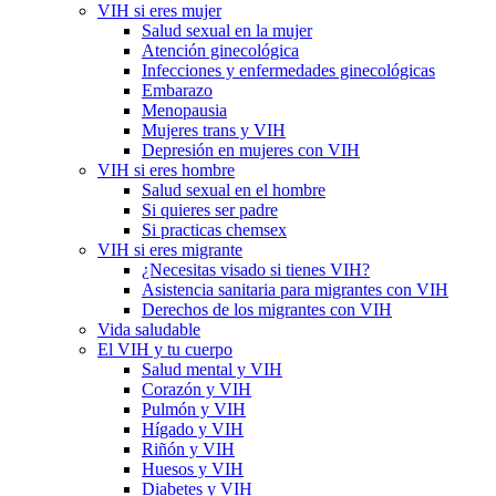
VIH si eres mujer
Salud sexual en la mujer
Atención ginecológica
Infecciones y enfermedades ginecológicas
Embarazo
Menopausia
Mujeres trans y VIH
Depresión en mujeres con VIH
VIH si eres hombre
Salud sexual en el hombre
Si quieres ser padre
Si practicas chemsex
VIH si eres migrante
¿Necesitas visado si tienes VIH?
Asistencia sanitaria para migrantes con VIH
Derechos de los migrantes con VIH
Vida saludable
El VIH y tu cuerpo
Salud mental y VIH
Corazón y VIH
Pulmón y VIH
Hígado y VIH
Riñón y VIH
Huesos y VIH
Diabetes y VIH