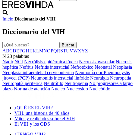
Inicio
Diccionario del VIH
Diccionario del VIH
Buscar
A
B
C
D
E
F
G
H
I
J
K
L
M
N
O
P
Q
R
S
T
U
V
W
X
Y
Z
N
23 palabras
Nadir
NCI
Necrólisis epidérmica tóxica
Necrosis avascular
Necrosis
hepática
Nefritis
Nefritis intersticial
Nefrotóxico
Neonatal
Neoplasia
Neoplasia intraepitelial cervicouterina
Neumonía por Pneumocystis
jiroveci (PCP)
Neumonitis intersticial linfoide
Neuralgia
Neuropatía
Neuropatía periférica
Neutrófilo
Neutropenia
No progresores a largo
plazo
Norma de atención
Núcleo
Nucleósido
Nucleótido
¿QUÉ ES EL VIH?
VIH, una historia de 40 años
Mitos y realidades sobre el VIH
El VIH y los ODS
¿TENGO VIH?