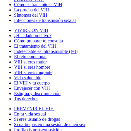
Cómo se transmite el VIH
La prueba del VIH
Síntomas del VIH
Infecciones de transmisión sexual
VIVIR CON VIH
¿Has dado positivo?
Cómo preparar tu consulta
El tratamiento del VIH
Indetectable es intransmisible (I=I)
El reto emocional
VIH si eres mujer
VIH si eres hombre
VIH si eres migrante
Vida saludable
El VIH y tu cuerpo
Envejecer con VIH
Estigma y discriminación
Tus derechos
PREVENIR EL VIH
En tu vida sexual
Si eres usuario de drogas
Si participas en una sesión de chemsex
Profilaxis post-exposición