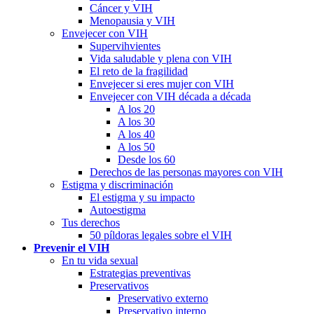
Cáncer y VIH
Menopausia y VIH
Envejecer con VIH
Supervihvientes
Vida saludable y plena con VIH
El reto de la fragilidad
Envejecer si eres mujer con VIH
Envejecer con VIH década a década
A los 20
A los 30
A los 40
A los 50
Desde los 60
Derechos de las personas mayores con VIH
Estigma y discriminación
El estigma y su impacto
Autoestigma
Tus derechos
50 píldoras legales sobre el VIH
Prevenir el VIH
En tu vida sexual
Estrategias preventivas
Preservativos
Preservativo externo
Preservativo interno