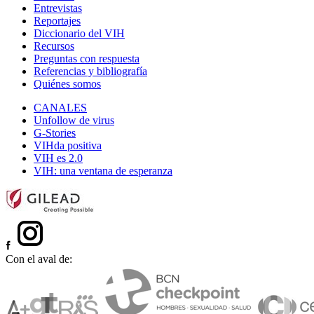
Entrevistas
Reportajes
Diccionario del VIH
Recursos
Preguntas con respuesta
Referencias y bibliografía
Quiénes somos
CANALES
Unfollow de virus
G-Stories
VIHda positiva
VIH es 2.0
VIH: una ventana de esperanza
Con el aval de: