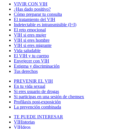
VIVIR CON VIH
¿Has dado positivo?
Cómo preparar tu consulta
El tratamiento del VIH
Indetectable es intransmisible (I=I)
El reto emocional
VIH si eres mujer
VIH si eres hombre
VIH si eres migrante
Vida saludable
El VIH y tu cuerpo
Envejecer con VIH
Estigma y discriminación
Tus derechos
PREVENIR EL VIH
En tu vida sexual
Si eres usuario de drogas
Si participas en una sesión de chemsex
Profilaxis post-exposición
La prevención combinada
TE PUEDE INTERESAR
VIHistorias
VIHdeos