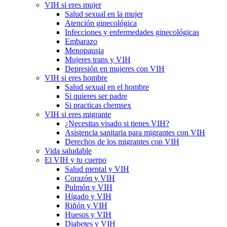
VIH si eres mujer
Salud sexual en la mujer
Atención ginecológica
Infecciones y enfermedades ginecológicas
Embarazo
Menopausia
Mujeres trans y VIH
Depresión en mujeres con VIH
VIH si eres hombre
Salud sexual en el hombre
Si quieres ser padre
Si practicas chemsex
VIH si eres migrante
¿Necesitas visado si tienes VIH?
Asistencia sanitaria para migrantes con VIH
Derechos de los migrantes con VIH
Vida saludable
El VIH y tu cuerpo
Salud mental y VIH
Corazón y VIH
Pulmón y VIH
Hígado y VIH
Riñón y VIH
Huesos y VIH
Diabetes y VIH