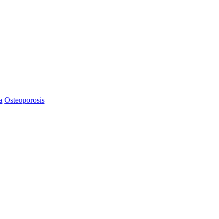
a
Osteoporosis