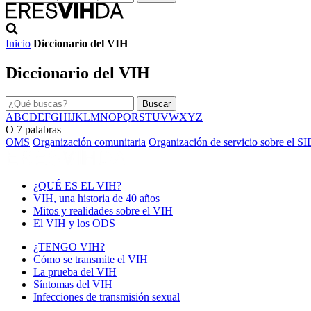
Inicio
Diccionario del VIH
Diccionario del VIH
Buscar
A
B
C
D
E
F
G
H
I
J
K
L
M
N
O
P
Q
R
S
T
U
V
W
X
Y
Z
O
7 palabras
OMS
Organización comunitaria
Organización de servicio sobre el S
¿QUÉ ES EL VIH?
VIH, una historia de 40 años
Mitos y realidades sobre el VIH
El VIH y los ODS
¿TENGO VIH?
Cómo se transmite el VIH
La prueba del VIH
Síntomas del VIH
Infecciones de transmisión sexual