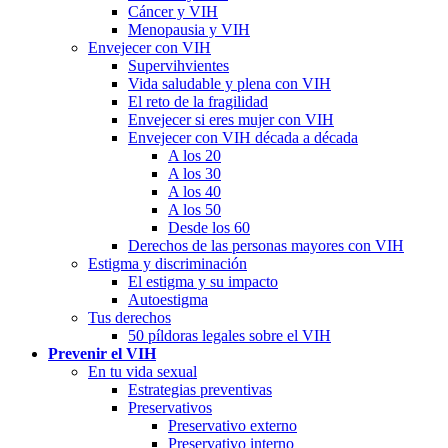
Cáncer y VIH
Menopausia y VIH
Envejecer con VIH
Supervihvientes
Vida saludable y plena con VIH
El reto de la fragilidad
Envejecer si eres mujer con VIH
Envejecer con VIH década a década
A los 20
A los 30
A los 40
A los 50
Desde los 60
Derechos de las personas mayores con VIH
Estigma y discriminación
El estigma y su impacto
Autoestigma
Tus derechos
50 píldoras legales sobre el VIH
Prevenir el VIH
En tu vida sexual
Estrategias preventivas
Preservativos
Preservativo externo
Preservativo interno