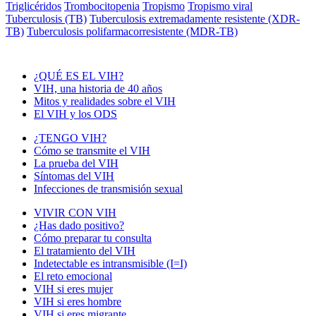
Triglicéridos
Trombocitopenia
Tropismo
Tropismo viral
Tuberculosis (TB)
Tuberculosis extremadamente resistente (XDR-
TB)
Tuberculosis polifarmacorresistente (MDR-TB)
¿QUÉ ES EL VIH?
VIH, una historia de 40 años
Mitos y realidades sobre el VIH
El VIH y los ODS
¿TENGO VIH?
Cómo se transmite el VIH
La prueba del VIH
Síntomas del VIH
Infecciones de transmisión sexual
VIVIR CON VIH
¿Has dado positivo?
Cómo preparar tu consulta
El tratamiento del VIH
Indetectable es intransmisible (I=I)
El reto emocional
VIH si eres mujer
VIH si eres hombre
VIH si eres migrante