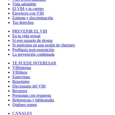
Vida saludable
El VIH y tu cuerpo
Envejecer con VIH
Estigma y discriminación
Tus derechos
PREVENIR EL VIH
En tu vida sexual
Si eres usuario de drogas
Si participas en una sesión de chemsex
Profilaxis post-exposición
La prevención combinada
TE PUEDE INTERESAR
VIHistorias
VIHdeos
Entrevistas
Reportajes
Diccionario del VIH
Recursos
Preguntas con respuesta
Referencias y bibliografía
Quiénes somos
CANALES