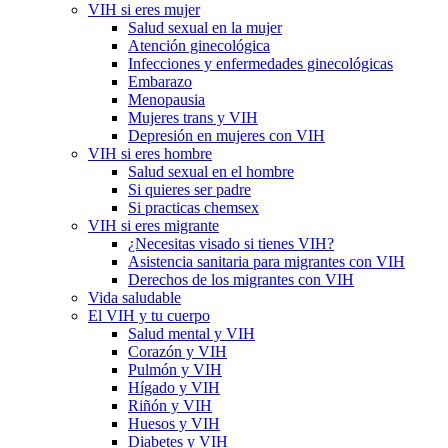
VIH si eres mujer
Salud sexual en la mujer
Atención ginecológica
Infecciones y enfermedades ginecológicas
Embarazo
Menopausia
Mujeres trans y VIH
Depresión en mujeres con VIH
VIH si eres hombre
Salud sexual en el hombre
Si quieres ser padre
Si practicas chemsex
VIH si eres migrante
¿Necesitas visado si tienes VIH?
Asistencia sanitaria para migrantes con VIH
Derechos de los migrantes con VIH
Vida saludable
El VIH y tu cuerpo
Salud mental y VIH
Corazón y VIH
Pulmón y VIH
Hígado y VIH
Riñón y VIH
Huesos y VIH
Diabetes y VIH