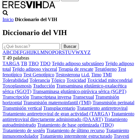
Inicio
Diccionario del VIH
Diccionario del VIH
Buscar
A
B
C
D
E
F
G
H
I
J
K
L
M
N
O
P
Q
R
S
T
U
V
W
X
Y
Z
T
49 palabras
TARGA
TB
TBO
TDO
Tejido adiposo subcutáneo
Tejido adiposo
total
Tejido adiposo visceral
Terapia de rescate
Teratógeno
Test
fenotípico
Test Genotípico
Testosterona
t.i.d.
Timo
TMI
Tolerabilidad
Tolerancia
Tópico
Toxicidad
Toxicidad mitocondrial
Toxoplasmosis
Traducción
Transaminasa glutámico-oxalacética
sérica (SGOT)
Transaminasa glutámico-pirúvica sérica (SGPT)
Transcripción
Transcriptasa inversa
Transexual
Transmisión
horizontal
Transmisión maternoinfantil (TMI)
Transmisión perinatal
Transmisión vertical
Transplacentario
Tratamiento antirretroviral
Tratamiento antirretroviral de gran actividad (TARGA)
Tratamiento
antirretroviral directamente administrado (DAART)
Tratamiento
autoadministrado
Tratamiento de base optimizada (TBO)
Tratamiento de sostén
Tratamiento de último recurso
Tratamiento
inmunomodulador
Tratamiento intermitente estructurado
Travesti