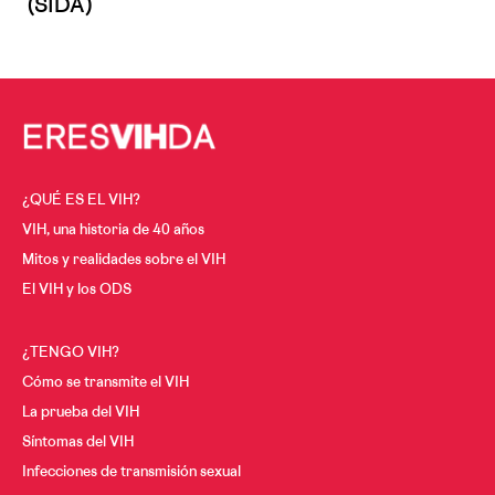
(SIDA)
Cáncer y VIH
A los 30
A los 40
Menopausia y VIH
A los 50
Desde los 60
¿QUÉ ES EL VIH?
VIH, una historia de 40 años
Mitos y realidades sobre el VIH
El VIH y los ODS
¿TENGO VIH?
Cómo se transmite el VIH
La prueba del VIH
Síntomas del VIH
Infecciones de transmisión sexual