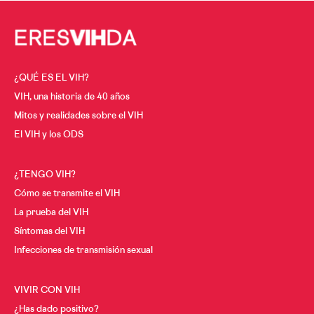
Cáncer y VIH
A los 30
A los 40
Menopausia y VIH
A los 50
¿QUÉ ES EL VIH?
Desde los 60
VIH, una historia de 40 años
Mitos y realidades sobre el VIH
El VIH y los ODS
¿TENGO VIH?
Cómo se transmite el VIH
La prueba del VIH
Síntomas del VIH
Infecciones de transmisión sexual
VIVIR CON VIH
¿Has dado positivo?