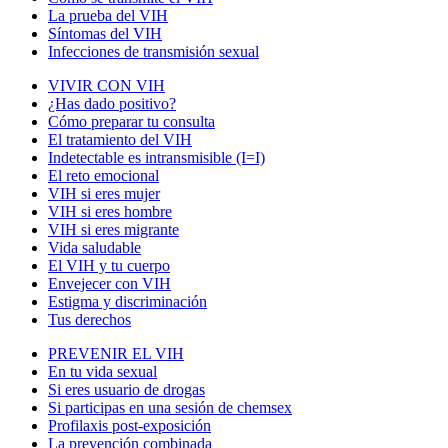
La prueba del VIH
Síntomas del VIH
Infecciones de transmisión sexual
VIVIR CON VIH
¿Has dado positivo?
Cómo preparar tu consulta
El tratamiento del VIH
Indetectable es intransmisible (I=I)
El reto emocional
VIH si eres mujer
VIH si eres hombre
VIH si eres migrante
Vida saludable
El VIH y tu cuerpo
Envejecer con VIH
Estigma y discriminación
Tus derechos
PREVENIR EL VIH
En tu vida sexual
Si eres usuario de drogas
Si participas en una sesión de chemsex
Profilaxis post-exposición
La prevención combinada