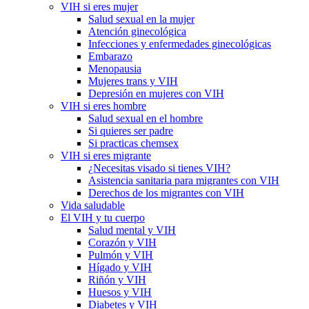
VIH si eres mujer
Salud sexual en la mujer
Atención ginecológica
Infecciones y enfermedades ginecológicas
Embarazo
Menopausia
Mujeres trans y VIH
Depresión en mujeres con VIH
VIH si eres hombre
Salud sexual en el hombre
Si quieres ser padre
Si practicas chemsex
VIH si eres migrante
¿Necesitas visado si tienes VIH?
Asistencia sanitaria para migrantes con VIH
Derechos de los migrantes con VIH
Vida saludable
El VIH y tu cuerpo
Salud mental y VIH
Corazón y VIH
Pulmón y VIH
Hígado y VIH
Riñón y VIH
Huesos y VIH
Diabetes y VIH