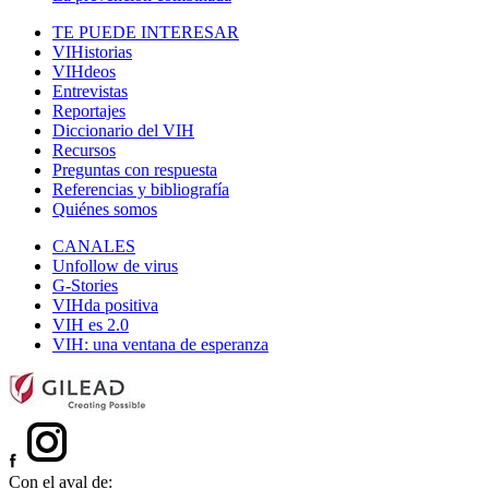
TE PUEDE INTERESAR
VIHistorias
VIHdeos
Entrevistas
Reportajes
Diccionario del VIH
Recursos
Preguntas con respuesta
Referencias y bibliografía
Quiénes somos
CANALES
Unfollow de virus
G-Stories
VIHda positiva
VIH es 2.0
VIH: una ventana de esperanza
Con el aval de: