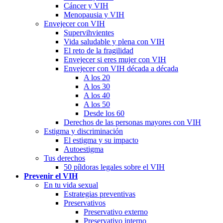
Cáncer y VIH
Menopausia y VIH
Envejecer con VIH
Supervihvientes
Vida saludable y plena con VIH
El reto de la fragilidad
Envejecer si eres mujer con VIH
Envejecer con VIH década a década
A los 20
A los 30
A los 40
A los 50
Desde los 60
Derechos de las personas mayores con VIH
Estigma y discriminación
El estigma y su impacto
Autoestigma
Tus derechos
50 píldoras legales sobre el VIH
Prevenir el VIH
En tu vida sexual
Estrategias preventivas
Preservativos
Preservativo externo
Preservativo interno