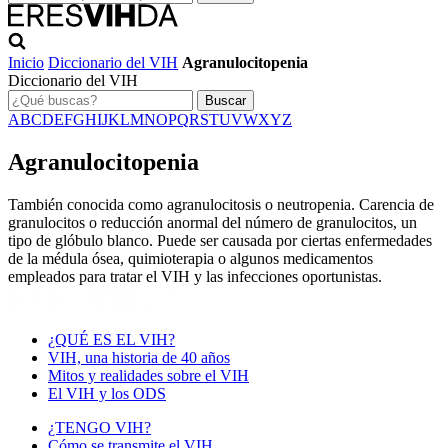
Inicio
Diccionario del VIH
Agranulocitopenia
Diccionario del VIH
Buscar
A
B
C
D
E
F
G
H
I
J
K
L
M
N
O
P
Q
R
S
T
U
V
W
X
Y
Z
Agranulocitopenia
También conocida como agranulocitosis o neutropenia. Carencia de
granulocitos o reducción anormal del número de granulocitos, un
tipo de glóbulo blanco. Puede ser causada por ciertas enfermedades
de la médula ósea, quimioterapia o algunos medicamentos
empleados para tratar el VIH y las infecciones oportunistas.
¿QUÉ ES EL VIH?
VIH, una historia de 40 años
Mitos y realidades sobre el VIH
El VIH y los ODS
¿TENGO VIH?
Cómo se transmite el VIH