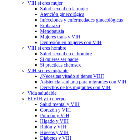
VIH si eres mujer
Salud sexual en la mujer
Atención ginecológica
Infecciones y enfermedades ginecológicas
Embarazo
Menopausia
Mujeres trans y VIH
Depresión en mujeres con VIH
VIH si eres hombre
Salud sexual en el hombre
Si quieres ser padre
Si practicas chemsex
VIH si eres migrante
¿Necesitas visado si tienes VIH?
Asistencia sanitaria para migrantes con VIH
Derechos de los migrantes con VIH
Vida saludable
El VIH y tu cuerpo
Salud mental y VIH
Corazón y VIH
Pulmón y VIH
Hígado y VIH
Riñón y VIH
Huesos y VIH
Diabetes y VIH