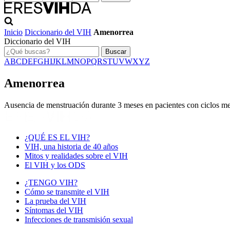
Inicio
Diccionario del VIH
Amenorrea
Diccionario del VIH
Buscar
A
B
C
D
E
F
G
H
I
J
K
L
M
N
O
P
Q
R
S
T
U
V
W
X
Y
Z
Amenorrea
Ausencia de menstruación durante 3 meses en pacientes con ciclos men
¿QUÉ ES EL VIH?
VIH, una historia de 40 años
Mitos y realidades sobre el VIH
El VIH y los ODS
¿TENGO VIH?
Cómo se transmite el VIH
La prueba del VIH
Síntomas del VIH
Infecciones de transmisión sexual