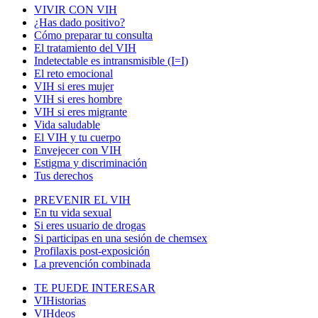
VIVIR CON VIH
¿Has dado positivo?
Cómo preparar tu consulta
El tratamiento del VIH
Indetectable es intransmisible (I=I)
El reto emocional
VIH si eres mujer
VIH si eres hombre
VIH si eres migrante
Vida saludable
El VIH y tu cuerpo
Envejecer con VIH
Estigma y discriminación
Tus derechos
PREVENIR EL VIH
En tu vida sexual
Si eres usuario de drogas
Si participas en una sesión de chemsex
Profilaxis post-exposición
La prevención combinada
TE PUEDE INTERESAR
VIHistorias
VIHdeos