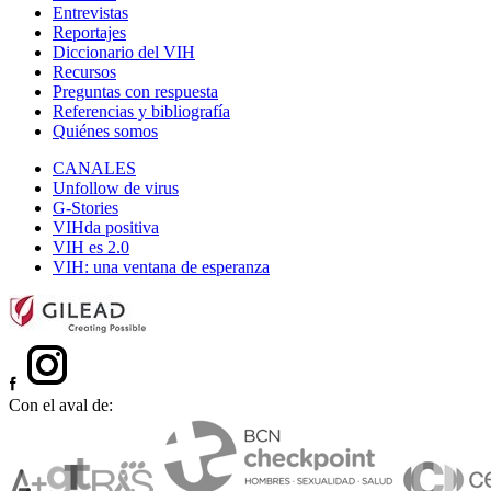
Entrevistas
Reportajes
Diccionario del VIH
Recursos
Preguntas con respuesta
Referencias y bibliografía
Quiénes somos
CANALES
Unfollow de virus
G-Stories
VIHda positiva
VIH es 2.0
VIH: una ventana de esperanza
Con el aval de: