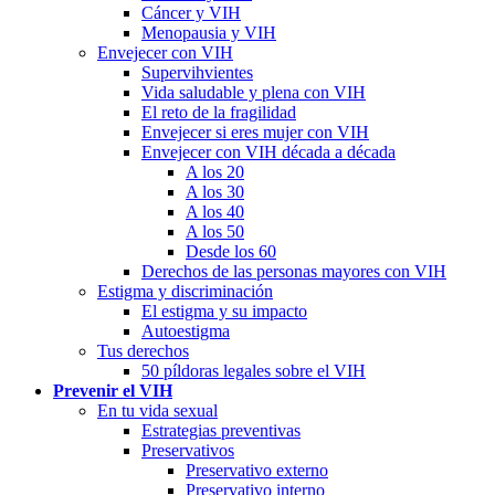
Cáncer y VIH
Menopausia y VIH
Envejecer con VIH
Supervihvientes
Vida saludable y plena con VIH
El reto de la fragilidad
Envejecer si eres mujer con VIH
Envejecer con VIH década a década
A los 20
A los 30
A los 40
A los 50
Desde los 60
Derechos de las personas mayores con VIH
Estigma y discriminación
El estigma y su impacto
Autoestigma
Tus derechos
50 píldoras legales sobre el VIH
Prevenir el VIH
En tu vida sexual
Estrategias preventivas
Preservativos
Preservativo externo
Preservativo interno