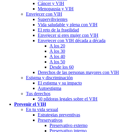
Cáncer y VIH
Menopausia y VIH
Envejecer con VIH
Supervihvientes
Vida saludable y plena con VIH
El reto de la fragilidad
Envejecer si eres mujer con VIH
Envejecer con VIH década a década
A los 20
A los 30
A los 40
A los 50
Desde los 60
Derechos de las personas mayores con VIH
Estigma y discriminación
El estigma y su impacto
Autoestigma
Tus derechos
50 píldoras legales sobre el VIH
Prevenir el VIH
En tu vida sexual
Estrategias preventivas
Preservativos
Preservativo externo
Preservativo interno