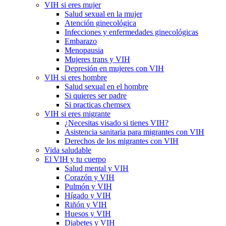
VIH si eres mujer
Salud sexual en la mujer
Atención ginecológica
Infecciones y enfermedades ginecológicas
Embarazo
Menopausia
Mujeres trans y VIH
Depresión en mujeres con VIH
VIH si eres hombre
Salud sexual en el hombre
Si quieres ser padre
Si practicas chemsex
VIH si eres migrante
¿Necesitas visado si tienes VIH?
Asistencia sanitaria para migrantes con VIH
Derechos de los migrantes con VIH
Vida saludable
El VIH y tu cuerpo
Salud mental y VIH
Corazón y VIH
Pulmón y VIH
Hígado y VIH
Riñón y VIH
Huesos y VIH
Diabetes y VIH