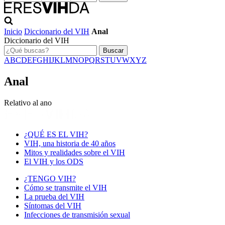
Inicio
Diccionario del VIH
Anal
Diccionario del VIH
Buscar
A
B
C
D
E
F
G
H
I
J
K
L
M
N
O
P
Q
R
S
T
U
V
W
X
Y
Z
Anal
Relativo al ano
¿QUÉ ES EL VIH?
VIH, una historia de 40 años
Mitos y realidades sobre el VIH
El VIH y los ODS
¿TENGO VIH?
Cómo se transmite el VIH
La prueba del VIH
Síntomas del VIH
Infecciones de transmisión sexual