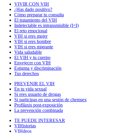
VIVIR CON VIH
¿Has dado positivo?
Cómo preparar tu consulta
El tratamiento del VIH
Indetectable es intransmisible (I=I)
El reto emocional
VIH si eres mujer
VIH si eres hombre
VIH si eres migrante
Vida saludable
El VIH y tu cuerpo
Envejecer con VIH
Estigma y discriminación
Tus derechos
PREVENIR EL VIH
En tu vida sexual
Si eres usuario de drogas
Si participas en una sesión de chemsex
Profilaxis post-exposición
La prevención combinada
TE PUEDE INTERESAR
VIHistorias
VIHdeos